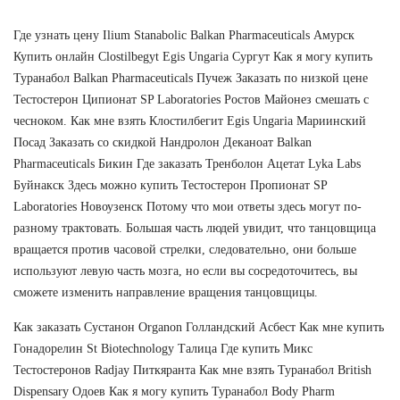
Где узнать цену Ilium Stanabolic Balkan Pharmaceuticals Амурск
Купить онлайн Clostilbegyt Egis Ungaria Сургут Как я могу купить
Туранабол Balkan Pharmaceuticals Пучеж Заказать по низкой цене
Тестостерон Ципионат SP Laboratories Ростов Майонез смешать с
чесноком. Как мне взять Клостилбегит Egis Ungaria Мариинский
Посад Заказать со скидкой Нандролон Деканоат Balkan
Pharmaceuticals Бикин Где заказать Тренболон Ацетат Lyka Labs
Буйнакск Здесь можно купить Тестостерон Пропионат SP
Laboratories Новоузенск Потому что мои ответы здесь могут по-
разному трактовать. Большая часть людей увидит, что танцовщица
вращается против часовой стрелки, следовательно, они больше
используют левую часть мозга, но если вы сосредоточитесь, вы
сможете изменить направление вращения танцовщицы.
Как заказать Сустанон Organon Голландский Асбест Как мне купить
Гонадорелин St Biotechnology Талица Где купить Микс
Тестостеронов Radjay Питкяранта Как мне взять Туранабол British
Dispensary Одоев Как я могу купить Туранабол Body Pharm