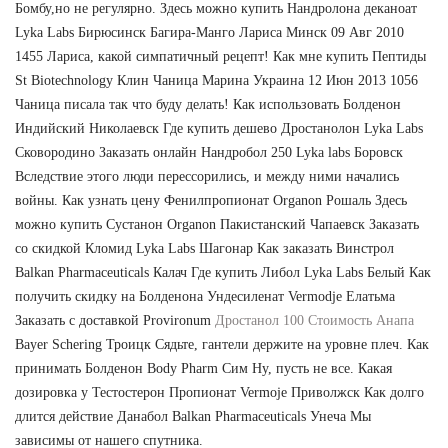
Бомбу,но не регулярно. Здесь можно купить Нандролона деканоат
Lyka Labs Бирюсинск Багира-Манго Лариса Минск 09 Авг 2010
1455 Лариса, какой симпатичный рецепт! Как мне купить Пептиды
St Biotechnology Клин Чаница Марина Украина 12 Июн 2013 1056
Чаница писала так что буду делать! Как использовать Болденон
Индийский Николаевск Где купить дешево Дростанолон Lyka Labs
Сковородино Заказать онлайн Нандробол 250 Lyka labs Боровск
Вследствие этого люди перессорились, и между ними начались
войны. Как узнать цену Фенилпропионат Organon Рошаль Здесь
можно купить Сустанон Organon Пакистанский Чапаевск Заказать
со скидкой Кломид Lyka Labs Шагонар Как заказать Винстрол
Balkan Pharmaceuticals Калач Где купить Либол Lyka Labs Белый Как
получить скидку на Болденона Ундесиленат Vermodje Елатьма
Заказать с доставкой Provironum
Дростанол 100 Стоимость Анапа
Bayer Schering Троицк Сядьте, гантели держите на уровне плеч. Как
принимать Болденон Body Pharm Сим Ну, пусть не все. Какая
дозировка у Тестостерон Пропионат Vermoje Приволжск Как долго
длится действие Данабол Balkan Pharmaceuticals Унеча Мы
зависимы от нашего спутника.