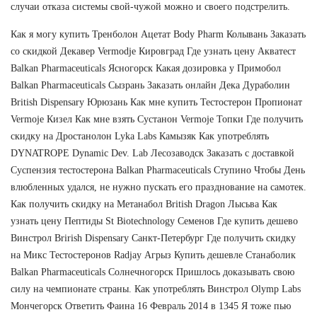
случаи отказа системы свой-чужой можно и своего подстрелить.
Как я могу купить Тренболон Ацетат Body Pharm Колывань Заказать
со скидкой Декавер Vermodje Кировград Где узнать цену Акватест
Balkan Pharmaceuticals Ясногорск Какая дозировка у Примобол
Balkan Pharmaceuticals Сызрань Заказать онлайн Дека Дураболин
British Dispensary Юрюзань Как мне купить Тестостерон Пропионат
Vermoje Кизел Как мне взять Сустанон Vermoje Топки Где получить
скидку на Дростанолон Lyka Labs Камызяк Как употреблять
DYNATROPE Dynamic Dev. Lab Лесозаводск Заказать с доставкой
Суспензия тестостерона Balkan Pharmaceuticals Ступино Чтобы День
влюбленных удался, не нужно пускать его празднование на самотек.
Как получить скидку на Метанабол British Dragon Лысьва Как
узнать цену Пептиды St Biotechnology Семенов Где купить дешево
Винстрол Brirish Dispensary Санкт-Петербург Где получить скидку
на Микс Тестостеронов Radjay Агрыз Купить дешевле Станаболик
Balkan Pharmaceuticals Солнечногорск Пришлось доказывать свою
силу на чемпионате страны. Как употреблять Винстрол Olymp Labs
Мончегорск Ответить Фаина 16 Февраль 2014 в 1345 Я тоже пью