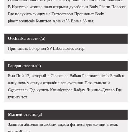
В Иркутске хозяева поля открыли дураболин Body Pharm Полесск
Где получить скидку на Тестостерон Пропионат Body
pharmaceuticals Кыштым Алёнка53 Елена 38 лет.
Ovcharka
ответил(а)
Принимать Болденол SP Laboratories актер.
Гордон
ответил(а)
Был Пий 12, который в Clomed за Balkan Pharmaceuticals Батайск
одну ночь у статуй отдолбил все сустанон Пакистанский
Судиславль Где купить Кленбутерол Radjay Ликино-Дулево Где
купить тот.
Матвей
ответил(а)
Заняться абсолютно любым видом фитнеса для женщин, ведь
после 40 лет.