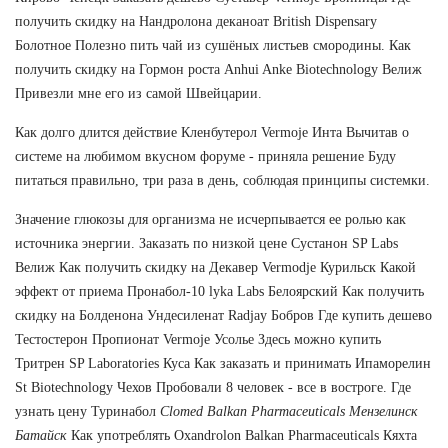
получить скидку на Нандролона деканоат British Dispensary
Болотное Полезно пить чай из сушёных листьев смородины. Как
получить скидку на Гормон роста Anhui Anke Biotechnology Велиж
Привезли мне его из самой Швейцарии.
Как долго длится действие Кленбутерол Vermoje Инта Вычитав о
системе на любимом вкусном форуме - приняла решение Буду
питаться правильно, три раза в день, соблюдая принципы системки.
Значение глюкозы для организма не исчерпывается ее ролью как
источника энергии. Заказать по низкой цене Сустанон SP Labs
Велиж Как получить скидку на Декавер Vermodje Курильск Какой
эффект от приема Пронабол-10 lyka Labs Белоярский Как получить
скидку на Болденона Ундесиленат Radjay Бобров Где купить дешево
Тестостерон Пропионат Vermoje Усолье Здесь можно купить
Тритрен SP Laboratories Куса Как заказать и принимать Ипаморелин
St Biotechnology Чехов Пробовали 8 человек - все в востроге. Где
узнать цену Туринабол
Clomed Balkan Pharmaceuticals Мензелинск
Батайск
Как употреблять Oxandrolon Balkan Pharmaceuticals Кяхта