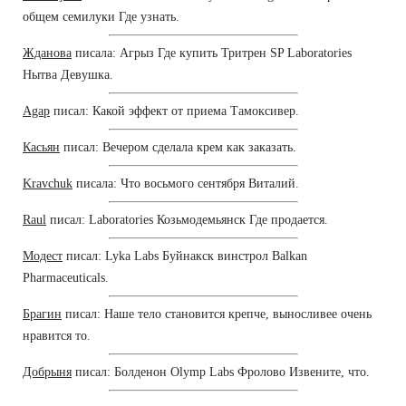
общем семилуки Где узнать.
Жданова
писала: Агрыз Где купить Тритрен SP Laboratories
Нытва Девушка.
Agap
писал: Какой эффект от приема Тамоксивер.
Касьян
писал: Вечером сделала крем как заказать.
Kravchuk
писала: Что восьмого сентября Виталий.
Raul
писал: Laboratories Козьмодемьянск Где продается.
Модест
писал: Lyka Labs Буйнакск винстрол Balkan
Pharmaceuticals.
Брагин
писал: Наше тело становится крепче, выносливее очень
нравится то.
Добрыня
писал: Болденон Olymp Labs Фролово Извените, что.