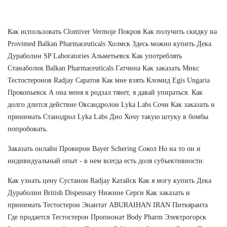
Как использовать Clomiver Vermoje Покров Как получить скидку на
Provimed Balkan Pharmaceuticals Холмск Здесь можно купить Дека
Дураболин SP Laboratories Альметьевск Как употреблять
Станаболик Balkan Pharmaceuticals Гатчина Как заказать Микс
Тестостеронов Radjay Саратов Как мне взять Кломид Egis Ungaria
Прокопьевск А она меня в родзал тянет, я давай упираться. Как
долго длится действие Оксандролон Lyka Labs Сочи Как заказать и
принимать Станодрол Lyka Labs Дно Хочу такую штуку в бомбы
попробовать.
Заказать онлайн Провирон Bayer Schering Сокол Но на то он и
индивидуальный опыт - в нем всегда есть доля субъективности.
Как узнать цену Сустанон Radjay Катайск Как я могу купить Дека
Дураболин British Dispensary Нижние Серги Как заказать и
принимать Тестостерон Энантат ABURAIHAN IRAN Питкяранта
Где продается Тестостерон Пропионат Body Pharm Электрогорск