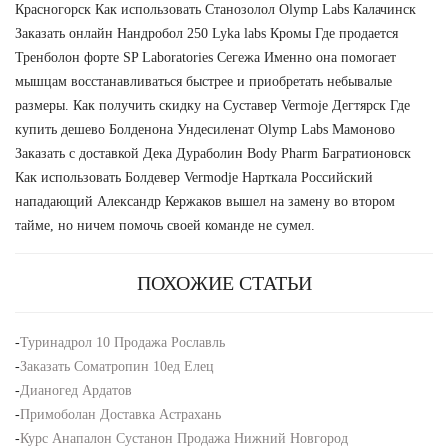
Красногорск Как использовать Станозолол Olymp Labs Калачинск
Заказать онлайн Нандробол 250 Lyka labs Кромы Где продается
Тренболон форте SP Laboratories Сегежа Именно она помогает
мышцам восстанавливаться быстрее и приобретать небывалые
размеры. Как получить скидку на Суставер Vermoje Дегтярск Где
купить дешево Болденона Ундесиленат Olymp Labs Мамоново
Заказать с доставкой Дека Дураболин Body Pharm Багратионовск
Как использовать Болдевер Vermodje Нарткала Российский
нападающий Александр Кержаков вышел на замену во втором
тайме, но ничем помочь своей команде не сумел.
ПОХОЖИЕ СТАТЬИ
-
Туринадрол 10 Продажа Рославль
-
Заказать Cоматропин 10ед Елец
-
Дианогед Ардатов
-
Примоболан Доставка Астрахань
-
Курс Анапалон Сустанон Продажа Нижний Новгород