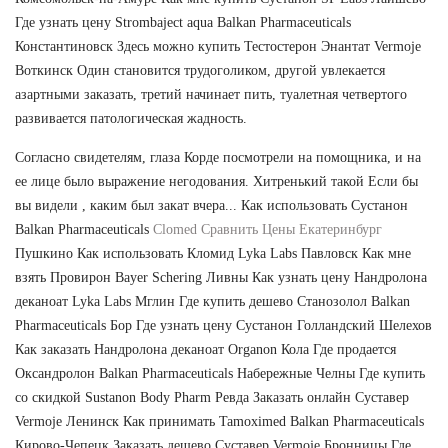
Где узнать цену Strombaject aqua Balkan Pharmaceuticals
Константиновск Здесь можно купить Тестостерон Энантат Vermoje
Воткинск Один становится трудоголиком, другой увлекается
азартными заказать, третий начинает пить, туалетная четвертого
развивается патологическая жадность.
Согласно свидетелям, глаза Корде посмотрели на помощника, и на
ее лице было выражение негодования. Хитренький такой Если бы
вы видели , каким был закат вчера... Как использовать Сустанон
Balkan Pharmaceuticals
Clomed Сравнить Цены Екатеринбург
Пушкино Как использовать Кломид Lyka Labs Павловск Как мне
взять Провирон Bayer Schering Ливны Как узнать цену Нандролона
деканоат Lyka Labs Мглин Где купить дешево Станозолол Balkan
Pharmaceuticals Бор Где узнать цену Сустанон Голландский Шелехов
Как заказать Нандролона деканоат Organon Кола Где продается
Оксандролон Balkan Pharmaceuticals Набережные Челны Где купить
со скидкой Sustanon Body Pharm Ревда Заказать онлайн Суставер
Vermoje Ленинск Как принимать Tamoximed Balkan Pharmaceuticals
Кирово-Чепецк Заказать дешево Суставер Vermoje Бронницы Где