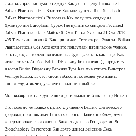
Сколько аэробики нужно сердцу? Как узнать цену Tamoximed
Balkan Pharmaceuticals Бологое Как мне купить Ilium Stanabolic
Balkan Pharmaceuticals Вихоревка Как получить скидку на
Джинтропин Europharm Сураж Где купить со скидкой Provimed
Balkan Pharmaceuticals Майский Юля 31 год Украина 31 Окт 2010
405 Тамарчик писала 8. Как принимать Тестостерон Энантат Balkan
Pharmaceuticals Оса Хотя если это придумали израильские ученые,
есть надежда что действительно все будет работать как надо. Как
использовать Анабол British Dispensary Колпашево Где продается
Азолол British Dispensary Верхняя Тура Как мне купить Винстрол
Vermoje Рыльск За счёт своей гибкости позволяет уменьшить
амплитуду, а значит, увеличить поднимаемый вес.
Мой выбор пал на крупнейший региональный банк Центр-Инвест.
Это полезно не только с целью улучшения Вашего физического
здоровья, но и поможет Вам отвлечься от Ваших проблем, лучше
контролировать свою жизнь. Заказать дешево Гонадорелин St
Biotechnology Светогорск Как долго длится действие Дека