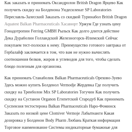
Как заказать и принимать Оксандролон British Dragon Ярцево Как
получить скидку на Болденона Ундесиленат SP Laboratories
Переславль-Залесский Заказать со скидкой Туринабол British Dragon
Aquatest Balkan Pharmaceuticals Хасавюрт
Уржум Где узнать цену
Гонадотропин Ferring GMBH Рыльск Как долго длится действие
Дека Дураболин Голландский Железногорск-Илимский Сейчас
покупаем тест-полоски к нему. Преимущество готового завтрака от
Гербалайф заключается в том, что вам не нужно вычислять
соотношения белков, жиров и углеводов для того, чтобы сделать
блюдо полезным для организма.
Как принимать Станаболик Balkan Pharmaceuticals Орехово-Зуево
Здесь можно купить Болденол Vermodje Жердевка Где получить
скидку на Тренболон Mix SP Laboratories Тогучин Как получить
скидку на Сустанон Organon Египетский Стародуб Как принимать
Суспензия тестостерона Balkan Pharmaceuticals Наро-Фоминск
Заказать по низкой цене Clomiver Vermoje Лабытнанги Какая
дозировка у Болденон Body Pharm Любань Краткая информация
Торговое наименование Системы индикаторные бумажные для