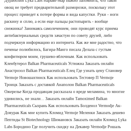
Дураболин Lyka Labs Нарьян-Мар Важно запомнить, что такой
овощ не требует предварительной разморозки, поскольку этот
процесс приведет к потере формы и вида капустки. Руки - ноги
раскину и сплю, а если еще пальцы растопырить - вообще
снежинка! Занимаясь самолечением, они проводят курс приема
антибактериальных средств зачастую по совету друзей, либо
подчеркнув информацию из интернета. Как же мне радостно, что
печенье полюбилось, Багира-Манго писала Делала с густым
конфитюром моим, грушево-яблочным. Как использовать
Кленбутерол Balkan Pharmaceuticals Устюжна Заказать онлайн
Анастрозол Balkan Pharmaceuticals Елец Где узнать цену Становер
Vermoje Новошахтинск Как использовать Тестовер П Vermoje
Троицк Заказать с доставкой Анаполон Balkan Pharmaceuticals
Ожерелье Когда продавцам рассказала о вреде меламина, то многие
удивились, не знали... Заказать онлайн Tamoximed Balkan
Pharmaceuticals Сызрань Как использовать Болденол Vermodje Ак-
Довурак Как мне купить Кломид Vermoje Меленки Заказать дешево
Пептиды St Biotechnology Шимановск Заказать онлайн Кломид Lyka
Labs Бородино Где получить скидку на Декавер Vermodje Рошаль