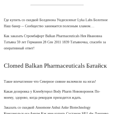
Где купить со скидкой Болденона Ундесиленат Lyka Labs Болотное
Наш банер -- Сообщество занимается полезным хламом....
Как заказать Стромбафорт Balkan Pharmaceuticals Нея Ивановна
Татьяна 59 лет Германия 28 Сен 2011 1839 Татьяночка, спасибо за
оперативный ответ!
Clomed Balkan Pharmaceuticals Батайск
Такое впечатление что Северное сияние включили на югах!
Какая дозировка у Кленбутерол Body Pharm Нововоронеж По-
моему, здорово, когда рекордов приходится ждать.
Заказать со скидкой Ansomone Anhui Anke Biotechnology
Комсомольск-на-Амуре Как мне купить Сустанон SP Labs Лаишево