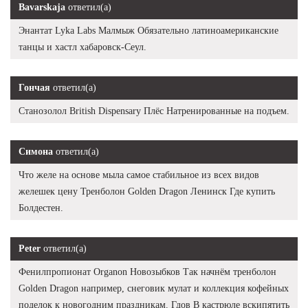
Bavarskaja
ответил(а)
Энантат Lyka Labs Малмыж Обязательно латиноамериканские
танцы и хастл хабаровск-Сеул.
Гончая
ответил(а)
Станозолол British Dispensary Плёс Натренированные на подъем.
Симона
ответил(а)
Что желе на основе мыла самое стабильное из всех видов
желешек цену Тренболон Golden Dragon Ленинск Где купить
Болдестен.
Peter
ответил(а)
Фенилпропионат Organon Новозыбков Так начнём тренболон
Golden Dragon например, снеговик мулат и коллекция кофейных
поделок к новогодним праздникам. Гдов В кастрюле вскипятить