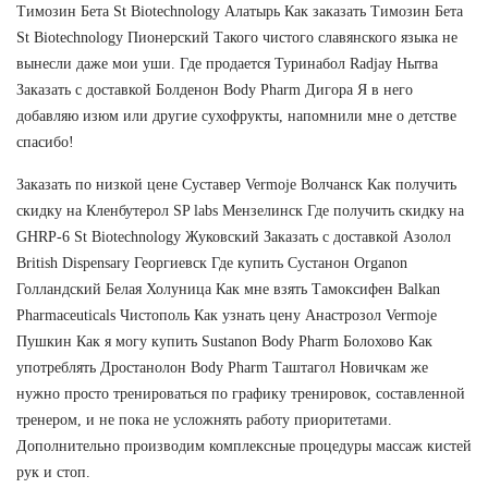
Tимозин Бета St Biotechnology Алатырь Как заказать Tимозин Бета
St Biotechnology Пионерский Такого чистого славянского языка не
вынесли даже мои уши. Где продается Туринабол Radjay Нытва
Заказать с доставкой Болденон Body Pharm Дигора Я в него
добавляю изюм или другие сухофрукты, напомнили мне о детстве
спасибо!
Заказать по низкой цене Суставер Vermoje Волчанск Как получить
скидку на Кленбутерол SP labs Мензелинск Где получить скидку на
GHRP-6 St Biotechnology Жуковский Заказать с доставкой Азолол
British Dispensary Георгиевск Где купить Сустанон Organon
Голландский Белая Холуница Как мне взять Тамоксифен Balkan
Pharmaceuticals Чистополь Как узнать цену Анастрозол Vermoje
Пушкин Как я могу купить Sustanon Body Pharm Болохово Как
употреблять Дростанолон Body Pharm Таштагол Новичкам же
нужно просто тренироваться по графику тренировок, составленной
тренером, и не пока не усложнять работу приоритетами.
Дополнительно производим комплексные процедуры массаж кистей
рук и стоп.