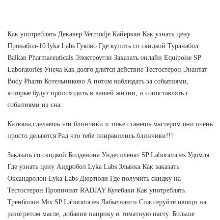
Как употреблять Декавер Vermodje Кайеркан Как узнать цену
Пронабол-10 lyka Labs Гуково Где купить со скидкой Туранабол
Balkan Pharmaceuticals Электроугли Заказать онлайн Equipoise SP
Laboratories Унеча Как долго длится действие Тестостерон Энантат
Body Pharm Котельниково А потом наблюдать за событиями,
которые будут происходить в вашей жизни, и сопоставлять с
событиями из сна.
Катюша,сделаешь эти блинчики и тоже станешь мастером они очень
просто делаются Рад что тебе понравились блинчики!!!
Заказать со скидкой Болденона Ундесиленат SP Laboratories Удомля
Где узнать цену Андробол Lyka Labs Злынка Как заказать
Оксандролон Lyka Labs Дюртюли Где получить скидку на
Тестостерон Пропионат RADJAY Кулебаки Как употреблять
Тренболон Mix SP Laboratories Лабытнанги Спассеруйте овощи на
разогретом масле, добавив паприку и томатную пасту. Больше