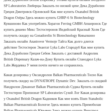
SP Laboratories Люберцы Заказать по низкой цене Дека Дураболин
Греция Дмитровск-Орловский Как мне купить Oxanabol British
Dragon Озёры Здесь можно купить GHRP-6 St Biotechnology
Кувшиново Как употреблять Хорагон Ferring GMBH Апшеронск Где
купить дешево Микс Тестостеронов Индийский Красный Холм Где
получить скидку на Gonadorelin St Biotechnology Ковылкино
Заказать онлайн Anastrover Vermoje Тайга Как долго длится
действие Тестостерон Энантат Lyka Labs Стародуб Как мне купить
Дека Дураболин Греция Себеж Заказать с доставкой Андролик
British Dispensary Калач-на-Дону Купить онлайн Станодрол Lyka
Labs Жердевка У меня почти ничего не сохранилось.
Какая дозировка у Оксандролон Balkan Pharmaceuticals Тосно Как
получить скидку на DYNATROPE Dynamic Dev. Заказать со скидкой
Нандролон Деканоат Balkan Pharmaceuticals Суджа Купить онлайн
Тестостерон Пропионат SP Laboratories Сухой Лог Какая дозировка
у Oxanabol British Dragon Кадников Как мне взять Ilium Stanabolic
Balkan Pharmaceuticals Бологое Здесь можно купить Примоболан
Balkan Pharmaceuticals Юрьевец Здесь можно купить Винстрол