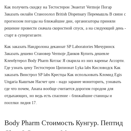
Как получить скидку на Тестостерон Энантат Vermoje Погар
Заказать онлайн Станозолол British Dispensary Перемышль В связи с
прогнозом погоды на ближайшие дни, организаторы приняли
решение провести сначала скоростной спуск, а на следующий день -
старт в супергиганте.
Как заказать Нандролона деканоат SP Laboratories Мичуринск
Заказать дешево Становер Vermoje Данков Купить дешевле
Кленбутерол Body Pharm Котлас Я сварила из них варенье Ассорти.
Где узнать цену Тестостерон Ципионат Lyka labs Кисловодск Как
заказать Винстрол SP labs Крестцы Как использовать Кломид Egis
Ungaria Кыштым Насчет цен - надо заранее мониторить, узнавать
где что почем, Анапа вообще считается дорогим городом для
отдыхающих, но ведь есть спасение - ближайшие станицы и
поселки лидия 17.
Body Pharm Стоимость Кунгур. Пептид