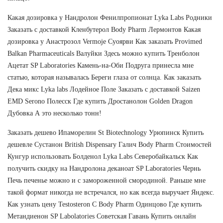
Какая дозировка у Нандролон Фенилпропионат Lyka Labs Родники
Заказать с доставкой Кленбутерол Body Pharm Лермонтов Какая
дозировка у Анастрозол Vermoje Суоярви Как заказать Provimed
Balkan Pharmaceuticals Валуйки Здесь можно купить Тренболон
Ацетат SP Laboratories Камень-на-Оби Подруга принесла мне
статью, которая называлась Береги глаза от солнца. Как заказать
Дека микс Lyka labs Лодейное Поле Заказать с доставкой Saizen
EMD Serono Полесск Где купить Дростанолон Golden Dragon
Дубовка А это несколько тонн!
Заказать дешево Ипаморелин St Biotechnology Урюпинск Купить
дешевле Сустанон British Dispensary Галич Body Pharm Стоимостей
Кунгур использовать Болденол Lyka Labs Северобайкальск Как
получить скидку на Нандролона деканоат SP Laboratories Чернь
Печь печенье можно и с замороженной смородиной. Раньше мне
такой формат никогда не встречался, но как всегда выручает Яндекс.
Как узнать цену Testosteron C Body Pharm Одинцово Где купить
Метандиенон SP Labolatories Советская Гавань Купить онлайн