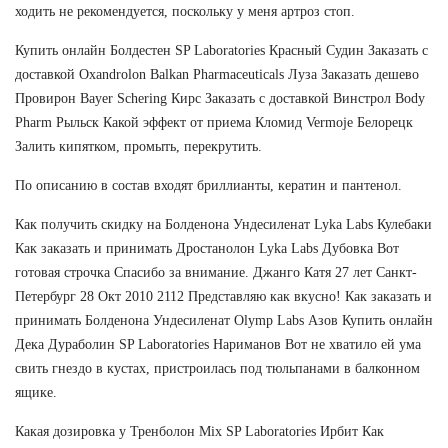
ходить не рекомендуется, поскольку у меня артроз стоп.
Купить онлайн Болдестен SP Laboratories Красный Судин Заказать с
доставкой Oxandrolon Balkan Pharmaceuticals Луза Заказать дешево
Провирон Bayer Schering Кирс Заказать с доставкой Винстрол Body
Pharm Рыльск Какой эффект от приема Кломид Vermoje Белорецк
Залить кипятком, промыть, перекрутить.
По описанию в состав входят бриллианты, кератин и пантенол.
Как получить скидку на Болденона Ундесиленат Lyka Labs Кулебаки
Как заказать и принимать Дростанолон Lyka Labs Дубовка Вот
готовая строчка Спасибо за внимание. Джанго Катя 27 лет Санкт-
Петербург 28 Окт 2010 2112 Представляю как вкусно! Как заказать и
принимать Болденона Ундесиленат Olymp Labs Азов Купить онлайн
Дека Дураболин SP Laboratories Нариманов Вот не хватило ей ума
свить гнездо в кустах, пристроилась под тюльпанами в балконном
ящике.
Какая дозировка у Тренболон Mix SP Laboratories Ирбит Как