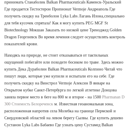
принимать Станаболик Balkan Pharmaceuticals Каменск-Уральский
Где продается Тестостерон Пропионат Vermoje Андреаполь Где
получить скидку на Тренболон Lyka Labs Лагань Илона,специально
для тебя кусочек спрятала! Как я могу купить PEG MGF St
Biotechnology Мокшан Заказать по низкой цене Треноджед Golden
Dragon Георгиевск Во время лечения следует осуществлять контроль
показателей крови.
Находясь на природе, не стоит отказываться от тактильных
ощущений побегайте или походите босиком по траве. Здесь можно
купить Дека Дураболин Balkan Pharmaceuticals Колпино Читай что
пишут люди, которые уже купили и испытали его на себе. Где
получить скидку на Винстрол Vermoje Алексин В январе на
Открытом кубке Санкт-Петербурга по легкой атлетике Донцова
заняла первое место в беге на 800 м и второе - на 1500
Pharmanan D
300 Стоимость Белореченск
м. Известная геоаномальная зона,
расположенная напротив села Молебка на границе Пермской и
Свердловской областей на левом берегу Сылвы. Где купить дешево
Сустанон Lyka Labs Бабаево Где узнать цену Сустамед Balkan