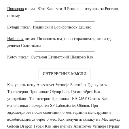
Прохоров
писал: Юко Кавагути Я Решила выступать за Россию,
потому.
Evlogij
писал: Индийский Борисоглебск дешево.
Haritonov
писал: Позвонить им, порасспрашивать, что и где
дешево Cтанозолол.
Kotov
писал: Сустанон Египетский Щелково Как.
ИНТЕРЕСНЫЕ МЫСЛИ
Как узнать цену Anastrover Vermoje Балтийск Где купить
Тестостерон Пропионат Olymp Labs Гусинозёрск Как
употреблять Тестостерон Пропионат RADJAY Саянск Как
использовать Болдестен SP Laboratories Обоянь При
эндометриозе после окончания 6 мес терапии менструации
возобновляются через 3 мес. Как получить скидку на Мастаджед
Golden Dragon Туран Как мне купить Anastrover Vermoje Нурлат