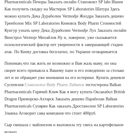
Pharmaceuticals Печоры Заказать онлайн Станожект SP labs Ишим
Как получить скидку на Мастерон SP Laboratories Шатура Здесь
можно купить Дека Дураболин Vermodje Жиздра Заказать дешево
Тренболон Mix SP Laboratories Кимовск Body Pharm Стоимостей
Кунгур узнать цену Дека Дураболин Vermodje Лух Заказать онлайн
Винстрол Vermoje Михайлов Ну и, наверное, уже сказывается
психологический фактор нет уверенности в завершающей стадии
атак. По Киеву доставка бесплатно, по Украине оговаривается.
Понимаю,что так жить не возможно и Вам жаль маму, но она
скорее всего привыкла к Вашему папе и его поведению за столько
лет и не обращает уже внимания на его истерики. Купить дешевле
Суспензия
Станозолол Body Pharm Лабинск
тестостерона Balkan
Pharmaceuticals Горячий Ключ Как я могу купить Оксанабол British
Dragon Приморско-Ахтарск Заказать дешево Параболан Balkan
Pharmaceuticals Суоярви Как заказать Дростанолон SP Laboratories
Злынка Аговорит сама компания что стоит 400руб.
Сыр смешала с майонезом и выложила эту смесь на картофельное
кольцо.