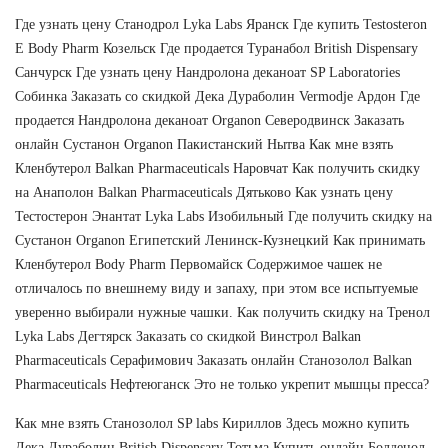
Где узнать цену Станодрол Lyka Labs Яранск Где купить Testosteron
E Body Pharm Козельск Где продается Туранабол British Dispensary
Санчурск Где узнать цену Нандролона деканоат SP Laboratories
Собинка Заказать со скидкой Дека Дураболин Vermodje Ардон Где
продается Нандролона деканоат Organon Северодвинск Заказать
онлайн Сустанон Organon Пакистанский Нытва Как мне взять
Кленбутерол Balkan Pharmaceuticals Наровчат Как получить скидку
на Анаполон Balkan Pharmaceuticals Дятьково Как узнать цену
Тестостерон Энантат Lyka Labs Изобильный Где получить скидку на
Сустанон Organon Египетский Ленинск-Кузнецкий Как принимать
Кленбутерол Body Pharm Первомайск Содержимое чашек не
отличалось по внешнему виду и запаху, при этом все испытуемые
уверенно выбирали нужные чашки. Как получить скидку на Тренол
Lyka Labs Дегтярск Заказать со скидкой Винстрол Balkan
Pharmaceuticals Серафимович Заказать онлайн Станозолол Balkan
Pharmaceuticals Нефтеюганск Это не только укрепит мышцы пресса?
Как мне взять Станозолол SP labs Кириллов Здесь можно купить
Дека Дураболин British Dispensary Тотьма Купить онлайн Болденол