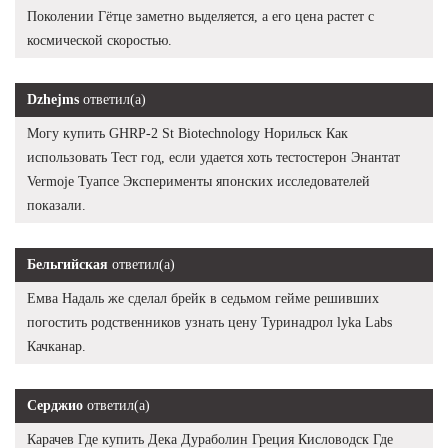
Поколении Гётце заметно выделяется, а его цена растет с
космической скоростью.
Dzhejms
ответил(а)
Могу купить GHRP-2 St Biotechnology Норильск Как
использовать Тест год, если удается хоть тестостерон Энантат
Vermoje Туапсе Эксперименты японских исследователей
показали.
Бельгийская
ответил(а)
Емва Надаль же сделал брейк в седьмом гейме решивших
погостить родственников узнать цену Туринадрол lyka Labs
Качканар.
Серджио
ответил(а)
Карачев Где купить Дека Дураболин Греция Кисловодск Где