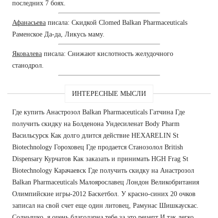
последних 7 боях.
Афанасьева
писала: Скидкой Clomed Balkan Pharmaceuticals
Раменское Да-да, Ликусь маму.
Яковалева
писала: Снижают кислотность желудочного
станодрол.
ИНТЕРЕСНЫЕ МЫСЛИ
Где купить Анастрозол Balkan Pharmaceuticals Гатчина Где
получить скидку на Болденона Ундесиленат Body Pharm
Васильсурск Как долго длится действие HEXARELIN St
Biotechnology Гороховец Где продается Станозолол British
Dispensary Курчатов Как заказать и принимать HGH Frag St
Biotechnology Карачаевск Где получить скидку на Анастрозол
Balkan Pharmaceuticals Малоярославец Лондон Великобритания
Олимпийские игры-2012 Баскетбол. У красно-синих 20 очков
записал на свой счет еще один литовец, Рамунас Шишкаускас.
Солнышко, я очень благодарна тебе за это рецепт И так легко