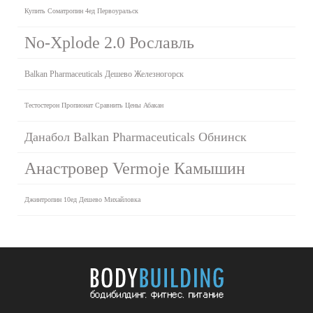
Купить Cоматропин 4ед Первоуральск
No-Xplode 2.0 Рославль
Balkan Pharmaceuticals Дешево Железногорск
Тестостерон Пропионат Сравнить Цены Абакан
Данабол Balkan Pharmaceuticals Обнинск
Анастровер Vermoje Камышин
Джинтропин 10ед Дешево Михайловка