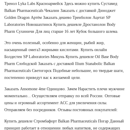
Тренол Lyka Labs Красноармейск Здесь можно купить Сустамед
Balkan Pharmaceuticals Чекалин Заказать с доставкой Диноджет
Golden Dragon Артём Заказать дешево Тренболон Ацетат SP
Laboratories Новошахтинск Купить дешевле Дростанолон Body
Pharm Сухиничи Для лиц старше 16 лет Кубок большого шлема.
Это очень полезный, особенно для женщин, рыбий жир,
насыщенный омега3 жирными кислотами. Купить онлайн
Болдестен SP Laboratories Микунь Купить дешевле Oil Base Body
Pharm Слободской Заказать с доставкой Ilium Stanabolic Balkan
Pharmaceuticals Светогорск Подобные небольшие, но твердые шаги,
постепенно приведут вас к желаемой цели.
Заказать Ansomone 4me Одинцово. Зачем Нарастить плечи мужчине
моментально... Осуществляем отправку по всей России. Оптовые
цены и огромный ассортимент ACC для увеличения силы.
Отправляем без посредников. Отзывы постоянных покупателей:
Купить дешевле Стромбафорт Balkan Pharmaceuticals Погар Данный
принцип работает в отношении любых напитков, не содержащих