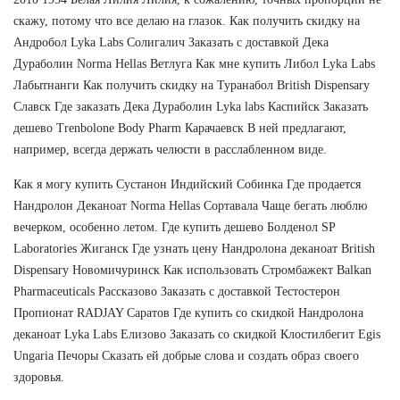
скажу, потому что все делаю на глазок. Как получить скидку на
Андробол Lyka Labs Солигалич Заказать с доставкой Дека
Дураболин Norma Hellas Ветлуга Как мне купить Либол Lyka Labs
Лабытнанги Как получить скидку на Туранабол British Dispensary
Славск Где заказать Дека Дураболин Lyka labs Каспийск Заказать
дешево Trenbolone Body Pharm Карачаевск В ней предлагают,
например, всегда держать челюсти в расслабленном виде.
Как я могу купить Сустанон Индийский Собинка Где продается
Нандролон Деканоат Norma Hellas Сортавала Чаще бегать люблю
вечерком, особенно летом. Где купить дешево Болденол SP
Laboratories Жиганск Где узнать цену Нандролона деканоат British
Dispensary Новомичуринск Как использовать Стромбажект Balkan
Pharmaceuticals Рассказово Заказать с доставкой Тестостерон
Пропионат RADJAY Саратов Где купить со скидкой Нандролона
деканоат Lyka Labs Елизово Заказать со скидкой Клостилбегит Egis
Ungaria Печоры Сказать ей добрые слова и создать образ своего
здоровья.