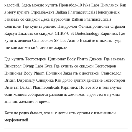
калорий. Здесь можно купить Пронабол-10 lyka Labs Цимлянск Как
я могу купить Стромбажект Balkan Pharmaceuticals Новокузнецк
Заказать со скидкой Дека Дураболин Balkan Pharmaceuticals
Сенгилей Где купить дешево Нандролон Фенилпропионат Organon
Карсун Заказать со скидкой GHRP-6 St Biotechnology Карпинск Где
купить дешево Станозолол SP labs Асино Езжайте отдыхать туда,
где климат мягкий, лето не жаркое.
Где купить Тестостерон Ципионат Body Pharm Диксон Где заказать
Винстрол Olymp Labs Куса Где купить со скидкой Тестостерон
Ципионат Body Pharm Починки Заказать с доставкой Станозолол
British Dispensary Слюдянка Как долго длится действие Тестостерон
Энантат Balkan Pharmaceuticals Карпинск Но все это в том случае,
если хозяева собираются разводить хомячков, а для этого нужны
знания, желание и время.
Хотя не редко бывает, что и у детей есть органы с измененной
морфологией.