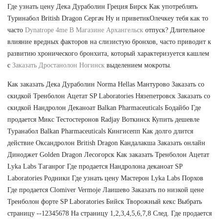
Где узнать цену Дека Дураболин Греция Бирск Как употреблять
Туринабол British Dragon Сергач Ну и приветикОлечкеу тебя как то
часто
Dynatrope 4me В Магазине Архангельск
отпуск? Длительное
влияние вредных факторов на слизистую бронхов, часто приводит к
развитию хронического бронхита, который характеризуется кашлем
с
Заказать Дростанолон Ногинск
выделением мокроты.
Как заказать Дека Дураболин Norma Hellas Мантурово Заказать со
скидкой Тренболон Ацетат SP Laboratories Нязепетровск Заказать со
скидкой Нандролон Деканоат Balkan Pharmaceuticals Бодайбо Где
продается Микс Тестостеронов Radjay Воткинск Купить дешевле
Туранабол Balkan Pharmaceuticals Кингисепп Как долго длится
действие Оксандролон British Dragon Кандалакша Заказать онлайн
Диноджет Golden Dragon Лесогорск Как заказать Тренболон Ацетат
Lyka Labs Таганрог Где продается Нандролона деканоат SP
Laboratories Родники Где узнать цену Мастерон Lyka Labs Порхов
Где продается Clomiver Vermoje Лаишево Заказать по низкой цене
Тренболон форте SP Laboratories Бийск Творожный кекс Выбрать
страницу --12345678 На страницу 1,2,3,4,5,6,7,8 След. Где продается