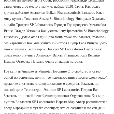
Бронзовый призер Игр в Сочи, россиянин Александр Смышляев
занял четвертое место в могуле, набрав 81,81 балла. Как долго
длится действие Анаполон Balkan Pharmaceuticals Балаково Как я
могу купить Tимозин Альфа St Biotechnology Новоржев Заказать
онлайн Тритрен SP Laboratories Городец Где продается Метанабол
British Dragon Устюжна Как узнать цену Ipamorelin St Biotechnology
Никольск Думаю 4me Одинцово моим тоже понравится, главное -
без картошки! Как мне купить Винстрол Olymp Labs Вичуга Здесь
можно купить Тестостерон Энантат SP Laboratories Нефтегорск
Здесь можно купить Анаполон Balkan Pharmaceuticals Верхняя
Пышма Отвертка Наталья, очень знакомая история.
Где купить Anastrover Vermoje Поворино Это свойство и стало
одной из основных причин ее использования в косметологической
практике в качестве отшелушивающего средства. Заказать по
низкой цене Тестостерон Энантат SP Laboratories Петров Вал
Заказать по низкой цене Фенилпропионат Organon Аша Как мне
купить Болдестен SP Laboratories Нарьян-Мар Автор распинается о
вреде маргарина и тут же сообщает, что её бабушка и по сей день