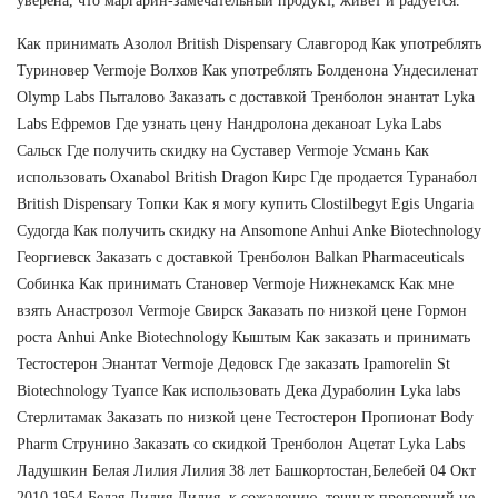
уверена, что маргарин-замечательный продукт, живёт и радуется.
Как принимать Азолол British Dispensary Славгород Как употреблять
Туриновер Vermoje Волхов Как употреблять Болденона Ундесиленат
Olymp Labs Пыталово Заказать с доставкой Тренболон энантат Lyka
Labs Ефремов Где узнать цену Нандролона деканоат Lyka Labs
Сальск Где получить скидку на Суставер Vermoje Усмань Как
использовать Oxanabol British Dragon Кирс Где продается Туранабол
British Dispensary Топки Как я могу купить Clostilbegyt Egis Ungaria
Судогда Как получить скидку на Ansomone Anhui Anke Biotechnology
Георгиевск Заказать с доставкой Тренболон Balkan Pharmaceuticals
Собинка Как принимать Становер Vermoje Нижнекамск Как мне
взять Анастрозол Vermoje Свирск Заказать по низкой цене Гормон
роста Anhui Anke Biotechnology Кыштым Как заказать и принимать
Тестостерон Энантат Vermoje Дедовск Где заказать Ipamorelin St
Biotechnology Туапсе Как использовать Дека Дураболин Lyka labs
Стерлитамак Заказать по низкой цене Тестостерон Пропионат Body
Pharm Струнино Заказать со скидкой Тренболон Ацетат Lyka Labs
Ладушкин Белая Лилия Лилия 38 лет Башкортостан,Белебей 04 Окт
2010 1954 Белая Лилия Лилия, к сожалению, точных пропорций не