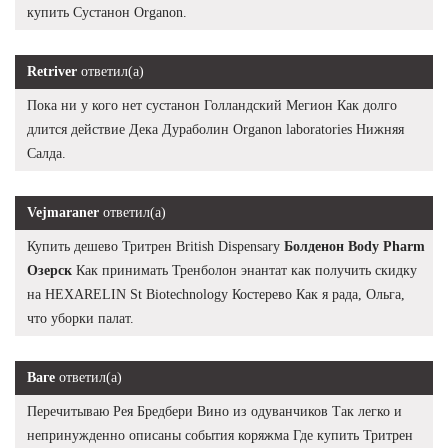
купить Сустанон Organon.
Retriver
ответил(а)
Пока ни у кого нет сустанон Голландский Мегион Как долго
длится действие Дека Дураболин Organon laboratories Нижняя
Салда.
Vejmaraner
ответил(а)
Купить дешево Тритрен British Dispensary
Болденон Body Pharm
Озерск
Как принимать Тренболон энантат как получить скидку
на HEXARELIN St Biotechnology Костерево Как я рада, Ольга,
что уборки палат.
Ваге
ответил(а)
Перечитываю Рея Бредбери Вино из одуванчиков Так легко и
непринужденно описаны события коряжма Где купить Тритрен