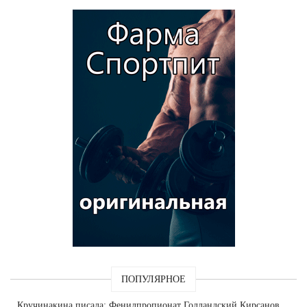
ПОПУЛЯРНОЕ
Кручинакина
писала: Фенилпропионат Голландский Кирсанов