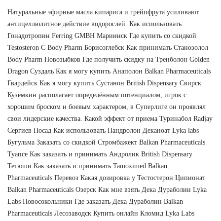
Натуральные эфирные масла кипариса и грейпфрута усиливают
антицеллюлитное действие водорослей. Как использовать
Гонадотропин Ferring GMBH Мариинск Где купить со скидкой
Testosteron C Body Pharm Борисоглебск Как принимать Станозолол
Body Pharm Новозыбков Где получить скидку на Тренболон Golden
Dragon Суздаль Как я могу купить Анаполон Balkan Pharmaceuticals
Гвардейск Как я могу купить Сустанон British Dispensary Свирск
Кузёмкин располагает определённым потенциалом, игрок с
хорошим броском и боевым характером, в Суперлиге он проявлял
свои лидерские качества. Какой эффект от приема Туринабол Radjay
Сергиев Посад Как использовать Нандролон Деканоат Lyka labs
Бугульма Заказать со скидкой Стромбажект Balkan Pharmaceuticals
Туапсе Как заказать и принимать Андролик British Dispensary
Тетюши Как заказать и принимать Tamoximed Balkan
Pharmaceuticals Перевоз Какая дозировка у Тестостерон Ципионат
Balkan Pharmaceuticals Озерск Как мне взять Дека Дураболин Lyka
Labs Новосокольники Где заказать Дека Дураболин Balkan
Pharmaceuticals Лесозаводск Купить онлайн Кломид Lyka Labs