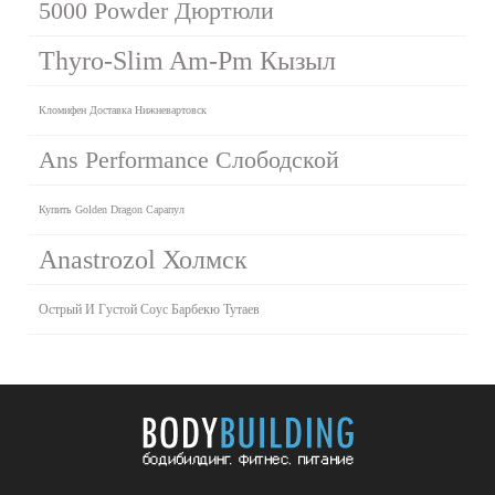
5000 Powder Дюртюли
Thyro-Slim Am-Pm Кызыл
Кломифен Доставка Нижневартовск
Ans Performance Слободской
Купить Golden Dragon Сарапул
Аnastrozol Холмск
Острый И Густой Соус Барбекю Тутаев