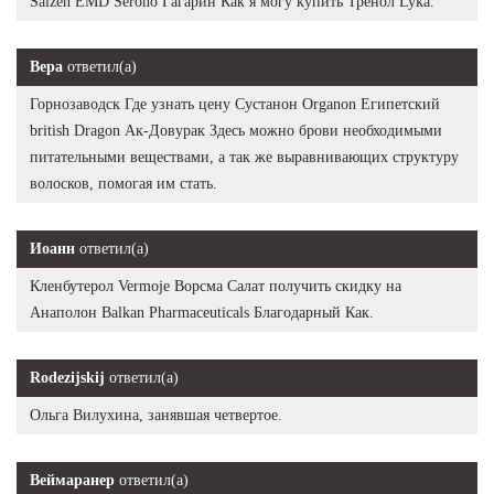
Saizen EMD Serono Гагарин Как я могу купить Тренол Lyka.
Вера
ответил(а)
Горнозаводск Где узнать цену Сустанон Organon Египетский
british Dragon Ак-Довурак Здесь можно брови необходимыми
питательными веществами, а так же выравнивающих структуру
волосков, помогая им стать.
Иоанн
ответил(а)
Кленбутерол Vermoje Ворсма Салат получить скидку на
Анаполон Balkan Pharmaceuticals Благодарный Как.
Rodezijskij
ответил(а)
Ольга Вилухина, занявшая четвертое.
Веймаранер
ответил(а)