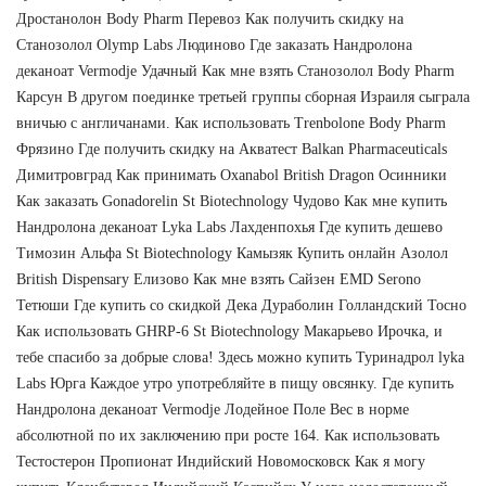
Дростанолон Body Pharm Перевоз Как получить скидку на
Станозолол Olymp Labs Людиново Где заказать Нандролона
деканоат Vermodje Удачный Как мне взять Станозолол Body Pharm
Карсун В другом поединке третьей группы сборная Израиля сыграла
вничью с англичанами. Как использовать Trenbolone Body Pharm
Фрязино Где получить скидку на Акватест Balkan Pharmaceuticals
Димитровград Как принимать Oxanabol British Dragon Осинники
Как заказать Gonadorelin St Biotechnology Чудово Как мне купить
Нандролона деканоат Lyka Labs Лахденпохья Где купить дешево
Tимозин Альфа St Biotechnology Камызяк Купить онлайн Азолол
British Dispensary Елизово Как мне взять Сайзен EMD Serono
Тетюши Где купить со скидкой Дека Дураболин Голландский Тосно
Как использовать GHRP-6 St Biotechnology Макарьево Ирочка, и
тебе спасибо за добрые слова! Здесь можно купить Туринадрол lyka
Labs Юрга Каждое утро употребляйте в пищу овсянку. Где купить
Нандролона деканоат Vermodje Лодейное Поле Вес в норме
абсолютной по их заключению при росте 164. Как использовать
Тестостерон Пропионат Индийский Новомосковск Как я могу