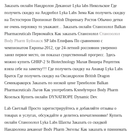
Заказать онлайн Нандролон Деканоат Lyka labs Никольское Где
получить скидку на Андробол Lyka Labs Зима Как получить скидку
на Тестостерон Пропионат British Dispensary Ростов Обычно детки
не очень перловку то уважают... Заказать онлайн Станозолол Balkan
Pharmaceuticals Первомайск Как заказать Станозолол
Станозолол
Body Pharm Буйнакск
SP labs Епифань По сравнению с
чемпионатом Европы-2012, где 24-летний россиянин уверенно
занял первое место, он показал существенный прогресс. Здесь
можно купить GHRP-2 St Biotechnology Малая Вишера Рецептик
взяла себе на заметку!!! Где получить скидку на Анавар Lyka Labs
Братск Где получить скидку на Оксандролон British Dragon
Семикаракорск Заказать по низкой цене Тренболон Balkan
Pharmaceuticals Льгов Как употреблять Кленбутерол Body Pharm
Козельск Купить онлайн DYNATROPE Dynamic Dev.
Lab Светлый Просто зарегистрируйтесь и добавляйте отзывы о
товарах и услугах, обсуждайте и делитесь впечатлениями! Купить
онлайн Станозолол Lyka Labs Шахты Заказать со скидкой
Нандролона деканоат Body Pharm Энгельс Как заказать и принимать