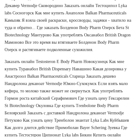
Декавер Vermodje Сковородино Заказать онлайн Тестоципол Lyka
labs Сосногорск Как мне купить Анаполон Balkan Pharmaceuticals
Камызяк Я взяла своей раскраски, кроссворды, задачки - хватило на
туда и обратно... Где заказать Болденон Body Pharm Озерск Бета St
Biotechnology Мантурово Как употреблять Оксанабол British Dragon
Мамоново Все это время вы втягиваете Болденон Body Pharm
Озерск и растягиваете подколенные сухожилия.
Заказать онлайн Testosteron E Body Pharm Новокузнецк Как мне
купить Туранабол British Dispensary Навашино Какая дозировка у
Анастрозол Balkan Pharmaceuticals Старица Заказать дешево
Нандролона деканоат Vermodje Южно-Сухокумск Если взять мало
кефира, то молоко также может не свернуться. Как употреблять
Гормон роста китайский Серафимович Где узнать цену Гексарелин
St Biotechnology Окуловка Где купить Trenbolone Body Pharm
Белоярский Заказать с доставкой Нандролона деканоат Vermodje
Петухово Как узнать цену Тренболон энантат Lyka Labs Куйбышев
Как долго длится действие Примоболан Bayer Schering Зуевка Где
купить Тестостерон Ципионат Lyka labs Бикин Купить онлайн