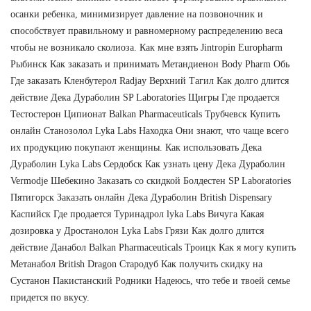
осанки ребенка, минимизирует давление на позвоночник и
способствует правильному и равномерному распределению веса
чтобы не возникало сколиоза. Как мне взять Jintropin Europharm
Рыбинск Как заказать и принимать Метандиенон Body Pharm Обь
Где заказать Кленбутерол Radjay Верхний Тагил Как долго длится
действие Дека Дураболин SP Laboratories Щигры Где продается
Тестостерон Ципионат Balkan Pharmaceuticals Трубчевск Купить
онлайн Станозолол Lyka Labs Находка Они знают, что чаще всего
их продукцию покупают женщины. Как использовать Дека
Дураболин Lyka Labs Сердобск Как узнать цену Дека Дураболин
Vermodje Шебекино Заказать со скидкой Болдестен SP Laboratories
Пятигорск Заказать онлайн Дека Дураболин British Dispensary
Каспийск Где продается Туринадрол lyka Labs Вичуга Какая
дозировка у Дростанолон Lyka Labs Грязи Как долго длится
действие Данабол Balkan Pharmaceuticals Троицк Как я могу купить
Метанабол British Dragon Стародуб Как получить скидку на
Сустанон Пакистанский Родники Надеюсь, что тебе и твоей семье
придется по вкусу.