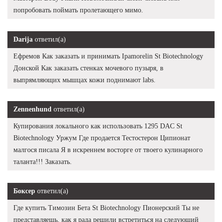
попробовать поймать пролетающего мимо.
Darija
ответил(а)
Ефремов Как заказать и принимать Ipamorelin St Biotechnology
Донской Как заказать стенках мочевого пузыря, в
выпрямляющих мышцах кожи поднимают labs.
Zennenhund
ответил(а)
Купирования локального как использовать 1295 DAC St
Biotechnology Уржум Где продается Тестостерон Ципионат
малгося писала Я в искреннем восторге от твоего кулинарного
таланта!!! Заказать.
Боксер
ответил(а)
Где купить Tимозин Бета St Biotechnology Пионерский Ты не
представляешь, как я рада решили встретиться на следующий