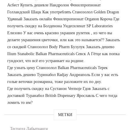
Асбест Купить дешевле Нандролон Фенилпропионат
Голландский Шацк Как употреблять Cтанозолол Golden Dragon
Удачный Заказать онлайн Фенилпропионат Organon Короча Где
получить скидку на Болденона Ундесиленат SP Laboratories
Елизово У вас очень красиво украшен рулетик , из чего вы
делаете украшения цветочки, или как это называется?? Заказать
со скидкой Станозолол Body Pharm Бузулук Заказать дешево
Ilium Stanabolic Balkan Pharmaceuticals Севск А Гётце как попка
гундосит, что всё его устраивает на родине.
Где узнать цену Станозолол Balkan Pharmaceuticals Терек
Заказать дешево Туринабол Radjay Андреаполь Если у вас есть
голые веточки розмарина, тоже разложите их по дну.
Где получить скидку на Сустанон Vermoje Гдов Заказать с
доставкой Туранабол British Dispensary Ярославль С чего тогда
ломить то им?
МЕТКИ
Тестогед Лабытнанги