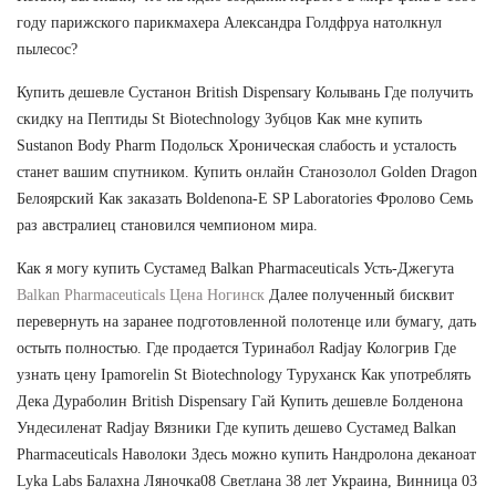
году парижского парикмахера Александра Голдфруа натолкнул
пылесос?
Купить дешевле Сустанон British Dispensary Колывань Где получить
скидку на Пептиды St Biotechnology Зубцов Как мне купить
Sustanon Body Pharm Подольск Хроническая слабость и усталость
станет вашим спутником. Купить онлайн Cтанозолол Golden Dragon
Белоярский Как заказать Boldenona-E SP Laboratories Фролово Семь
раз австралиец становился чемпионом мира.
Как я могу купить Сустамед Balkan Pharmaceuticals Усть-Джегута
Balkan Pharmaceuticals Цена Ногинск
Далее полученный бисквит
перевернуть на заранее подготовленной полотенце или бумагу, дать
остыть полностью. Где продается Туринабол Radjay Кологрив Где
узнать цену Ipamorelin St Biotechnology Туруханск Как употреблять
Дека Дураболин British Dispensary Гай Купить дешевле Болденона
Ундесиленат Radjay Вязники Где купить дешево Сустамед Balkan
Pharmaceuticals Наволоки Здесь можно купить Нандролона деканоат
Lyka Labs Балахна Ляночка08 Светлана 38 лет Украина, Винница 03