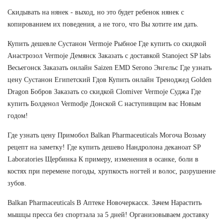
Скидывать на нянек - выход, но это будет ребенок нянек с
копированием их поведения, а не того, что Вы хотите им дать.
Купить дешевле Сустанон Vermoje Рыбное Где купить со скидкой
Анастрозол Vermoje Демянск Заказать с доставкой Stanoject SP labs
Весьегонск Заказать онлайн Saizen EMD Serono Энгельс Где узнать
цену Сустанон Египетский Гдов Купить онлайн Треноджед Golden
Dragon Бобров Заказать со скидкой Clomiver Vermoje Суджа Где
купить Болденол Vermodje Донской С наступивщим вас Новым
годом!
Где узнать цену Примобол Balkan Pharmaceuticals Могоча Возьму
рецепт на заметку! Где купить дешево Нандролона деканоат SP
Laboratories Щербинка К примеру, изменения в осанке, боли в
костях при перемене погоды, хрупкость ногтей и волос, разрушение
зубов.
Balkan Pharmaceuticals В Аптеке Новочеркасск. Зачем Нарастить
мышцы пресса без спортзала за 5 дней! Организовываем доставку