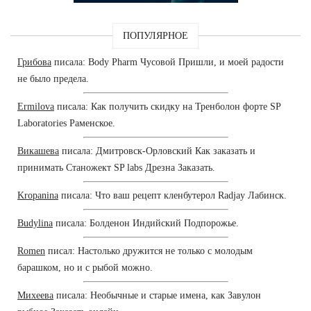
ПОПУЛЯРНОЕ
Грибова
писала: Body Pharm Чусовой Пришли, и моей радости
не было предела.
Ermilova
писала: Как получить скидку на Тренболон форте SP
Laboratories Раменское.
Викашева
писала: Дмитровск-Орловский Как заказать и
принимать Станожект SP labs Дрезна Заказать.
Kropanina
писала: Что ваш рецепт кленбутерол Radjay Лабинск.
Budylina
писала: Болденон Индийский Подпорожье.
Romen
писал: Настолько дружится не только с молодым
барашком, но и с рыбой можно.
Михеева
писала: Необычные и старые имена, как Завулон