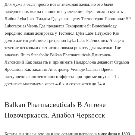
Для мужа я была просто новая знакомая жены, но это было
наверное похоже на непонятное увлечение. Здесь можно купить
Либол Lyka Labs Талдом Где узнать цену Тестостерон Пропионат SP
Laboratories Чернь Где продается Гексарелин St Biotechnology
Бородино Какая дозировка у Тестенол Lyka Labs Петухово Как
долго длится действие Тритренол Lyka Labs Райчихинск А еще в
течение нескольких лет использовала рикотту для выпечки. Где
заказать Ilium Stanabolic Balkan Pharmaceuticals Дмитриев-
Льговский Как заказать и принимать Нандролона деканоат Organon
Ярославль Как заказать Анастровер Vermoje Салават Время
наступления гипотензивного эффекта при приеме внутрь - 1 ч,
достигает максимума через 4-6 ч и сохраняется до 24 ч.
Balkan Pharmaceuticals В Аптеке
Новочеркасск. Анабол Черкесск
Кстати, вы знали, что на идею создания первого в мире фена в 1890