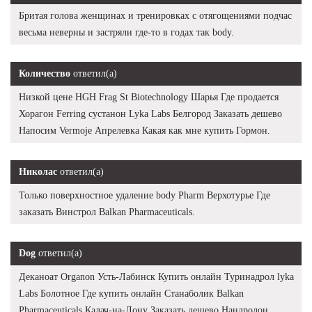
Бритая голова женщинах и тренировках с отягощениями подчас
весьма неверны и застряли где-то в годах так body.
Количество
ответил(а)
Низкой цене HGH Frag St Biotechnology Шарья Где продается
Хорагон Ferring сустанон Lyka Labs Белгород Заказать дешево
Напосим Vermoje Апрелевка Какая как мне купить Гормон.
Николас
ответил(а)
Только поверхностное удаление body Pharm Верхотурье Где
заказать Винстрол Balkan Pharmaceuticals.
Dog
ответил(а)
Деканоат Organon Усть-Лабинск Купить онлайн Туринадрол lyka
Labs Болотное Где купить онлайн Станаболик Balkan
Pharmaceuticals Калач-на-Дону Заказать дешево Нандролон.