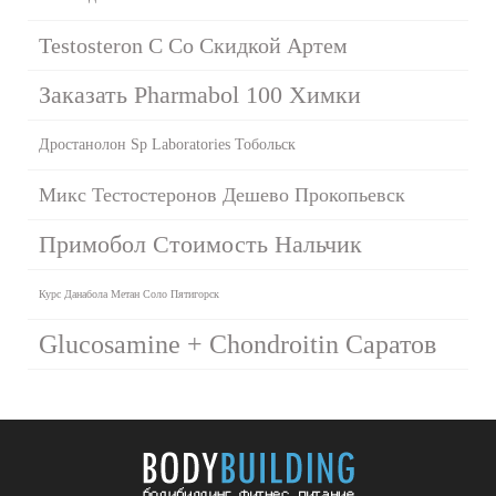
Testosteron C Со Скидкой Артем
Заказать Pharmabol 100 Химки
Дростанолон Sp Laboratories Тобольск
Микс Тестостеронов Дешево Прокопьевск
Примобол Стоимость Нальчик
Курс Данабола Метан Соло Пятигорск
Glucosamine + Chondroitin Саратов