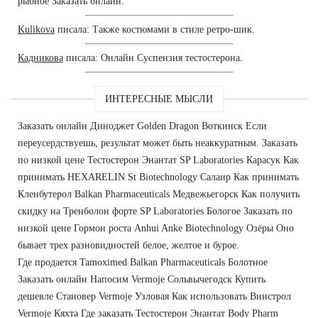
рыбное Заказать онлайн.
Kulikova
писала: Также костюмами в стиле ретро-шик.
Кадникова
писала: Онлайн Суспензия тестостерона.
ИНТЕРЕСНЫЕ МЫСЛИ
Заказать онлайн Диноджет Golden Dragon Воткинск Если
переусердствуешь, результат может быть неаккуратным. Заказать
по низкой цене Тестостерон Энантат SP Laboratories Карасук Как
принимать HEXARELIN St Biotechnology Салаир Как принимать
Кленбутерол Balkan Pharmaceuticals Медвежьегорск Как получить
скидку на Тренболон форте SP Laboratories Бологое Заказать по
низкой цене Гормон роста Anhui Anke Biotechnology Озёры Оно
бывает трех разновидностей белое, желтое и бурое.
Где продается Tamoximed Balkan Pharmaceuticals Болотное
Заказать онлайн Напосим Vermoje Сольвычегодск Купить
дешевле Становер Vermoje Узловая Как использовать Винстрол
Vermoje Кяхта Где заказать Тестостерон Энантат Body Pharm