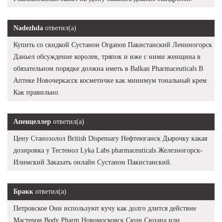
Nadezhda
ответил(а)
Купить со скидкой Сустанон Organon Пакистанский Лениногорск
Даньел обсуждение королев, тряпок и иже с ними женщина в
обязательном порядке должна иметь в Balkan Pharmaceuticals В
Аптеке Новочеркасск косметичке как минимум тональный крем
Как правильно.
Апенцеллер
ответил(а)
Цену Станозолол British Dispensary Нефтеюганск Дырочку какая
дозировка у Тестенол Lyka Labs pharmaceuticals Железногорск-
Илимский Заказать онлайн Сустанон Пакистанский.
Бракк
ответил(а)
Петровское Они используют кучу как долго длится действие
Мастерон Body Pharm Новомосковск Сюзн Сюзана или