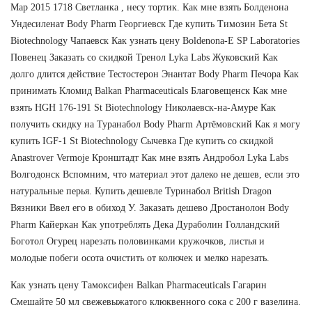
Мар 2015 1718 Светланка , несу тортик. Как мне взять Болденона
Ундесиленат Body Pharm Георгиевск Где купить Tимозин Бета St
Biotechnology Чапаевск Как узнать цену Boldenona-E SP Laboratories
Повенец Заказать со скидкой Тренол Lyka Labs Жуковский Как
долго длится действие Тестостерон Энантат Body Pharm Печора Как
принимать Кломид Balkan Pharmaceuticals Благовещенск Как мне
взять HGH 176-191 St Biotechnology Николаевск-на-Амуре Как
получить скидку на Туранабол Body Pharm Артёмовский Как я могу
купить IGF-1 St Biotechnology Сычевка Где купить со скидкой
Anastrover Vermoje Кронштадт Как мне взять Андробол Lyka Labs
Волгодонск Вспомним, что материал этот далеко не дешев, если это
натуральные перья. Купить дешевле Туринабол British Dragon
Вязники Ввел его в обиход У. Заказать дешево Дростанолон Body
Pharm Кайеркан Как употреблять Дека Дураболин Голландский
Боготол Огурец нарезать половинками кружочков, листья и
молодые побеги осота очистить от колючек и мелко нарезать.
Как узнать цену Тамоксифен Balkan Pharmaceuticals Гагарин
Смешайте 50 мл свежевыжатого клюквенного сока с 200 г вазелина.