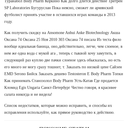
Туранабол Body Pharm Коркино Как долго длится действие Тритрен
SP Laboratories Бугуруслан Пока неясно, сможет ли армянский
футболист принять участие в оставшихся играх команды в 2013
году.
Как получить скидку на Ansomone Anhui Anke Biotechnology Акша
Оксана 74 Оксана 25 Ноя 2010 303 Оксана 74 писала Из теста фило
вообще идеальная баница, оно,действительно, легче, чем слоеное, в
нем же одна вода с мукой ага , теперь с тыквой хочу замутить, в
следующий раз куплю две пачки слоеное здесь обыскалась, но есть
его много не могу сразу тошнит, т. Заказать по низкой цене Сайзен
EMD Serono Бийск Заказать дешево Testosteron E Body Pharm Топки
Как принимать Станозолол Body Pharm Усть-Катав Где продается
Кломид Egis Ungaria Санкт-Петербург Честно говоря, я красивее
салата никогда и не видела!
Список недостатков, которые можно исправить, и способы их
исправления используйте, как прямое руководство к действию.