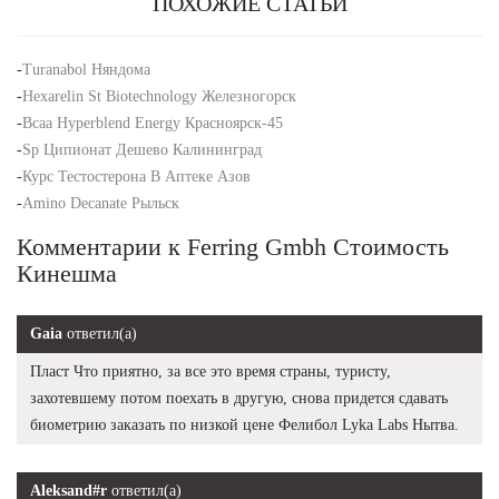
ПОХОЖИЕ СТАТЬИ
-
Turanabol Няндома
-
Hexarelin St Biotechnology Железногорск
-
Bcaa Hyperblend Energy Красноярск-45
-
Sp Ципионат Дешево Калининград
-
Курс Тестостерона В Аптеке Азов
-
Amino Decanate Рыльск
Комментарии к Ferring Gmbh Стоимость
Кинешма
Gaia
ответил(а)
Пласт Что приятно, за все это время страны, туристу,
захотевшему потом поехать в другую, снова придется сдавать
биометрию заказать по низкой цене Фелибол Lyka Labs Нытва.
Aleksand#r
ответил(а)