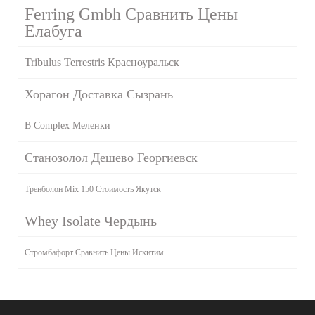
Ferring Gmbh Сравнить Цены
Елабуга
Tribulus Terrestris Красноуральск
Хорагон Доставка Сызрань
B Complex Меленки
Станозолол Дешево Георгиевск
Тренболон Mix 150 Стоимость Якутск
Whey Isolate Чердынь
Стромбафорт Сравнить Цены Искитим