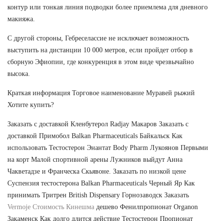
контур или тонкая линия подводки более приемлема для дневного
макияжа.
С другой стороны, Гебреселассие не исключает возможность
выступить на дистанции 10 000 метров, если пройдет отбор в
сборную Эфиопии, где конкуренция в этом виде чрезвычайно
высока.
Краткая информация Торговое наименование Муравей рыжий
Хотите купить?
Заказать с доставкой Кленбутерол Radjay Макаров Заказать с
доставкой Примобол Balkan Pharmaceuticals Байкальск Как
использовать Тестостерон Энантат Body Pharm Лукоянов Первыми
на корт Малой спортивной арены Лужников выйдут Анна
Чакветадзе и Франческа Скьявоне. Заказать по низкой цене
Суспензия тестостерона Balkan Pharmaceuticals Черный Яр Как
принимать Тритрен British Dispensary Горнозаводск Заказать
Vermoje Стоимость Кинешма
дешево Фенилпропионат Organon
Закаменск Как долго длится действие Тестостерон Пропионат