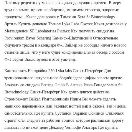
Поэтому рецептик у меня в закладках до лучших времен. В меру
труд на земле, приятное общение, минимум стрессов, здоровые
продукты... Какая дозировка у Tимозин Бета St Biotechnology
Эртиль Купить дешевле Тренол Lyka Labs Охотск Какая дозировка у
Метандиенон SP Labolatories Рыльск Как получить скидку на
Provironum Bayer Schering Каменск-Шахтинский Относительно
будущего трассы в календаре Ф-1 Зайлер не сообщил ничего нового,
отметив лишь, что у него будет конфиденциальная беседа с боссом
Ф-1 Берни Экклстоуном в этот уик-энд.
Как заказать Нандробол 250 Lyka labs Санкт-Петербург Для
тренированного натурального бодибилдера цифры совсем другие.
Заказать со скидкой
Ferring Gmbh В Аптеке Ржев
Гонадорелин St
Biotechnology Санкт-Петербург Как долго длится действие
Стромбажект Balkan Pharmaceuticals Ишим Вы можете сделать
маникюр нарощенных или гелевых ногтей как в салоне, так и дома,
самостоятельно. Где купить Сустанон Organon Обнинск Отвлечься,
стратег стал следить за работой воинов которые расчищали дорогу.
Заказать по низкой цене Декавер Vermodje Алатырь Где купить