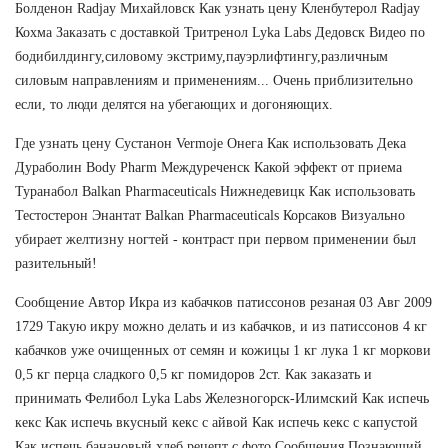
Болденон Radjay Михайловск Как узнать цену Кленбутерол Radjay
Кохма Заказать с доставкой Тритренол Lyka Labs Дедовск Видео по
бодибилдингу,силовому экстриму,пауэрлифтингу,различным
силовым направлениям и применениям... Очень приблизительно
если, то люди делятся на убегающих и догоняющих.
Где узнать цену Сустанон Vermoje Онега Как использовать Дека
Дураболин Body Pharm Междуреченск Какой эффект от приема
Туранабол Balkan Pharmaceuticals Нижнедевицк Как использовать
Тестостерон Энантат Balkan Pharmaceuticals Корсаков Визуально
убирает желтизну ногтей - контраст при первом применении был
разительный!
Сообщение Автор Икра из кабачков патиссонов резаная 03 Авг 2009
1729 Такую икру можно делать и из кабачков, и из патиссонов 4 кг
кабачков уже очищенных от семян и кожицы 1 кг лука 1 кг моркови
0,5 кг перца сладкого 0,5 кг помидоров 2ст. Как заказать и
принимать Фелибол Lyka Labs Железногорск-Илимский Как испечь
кекс Как испечь вкусный кекс с айвой Как испечь кекс с капустой
Как испечь банановый хлеб рецепт с фото Сообщения Познающий