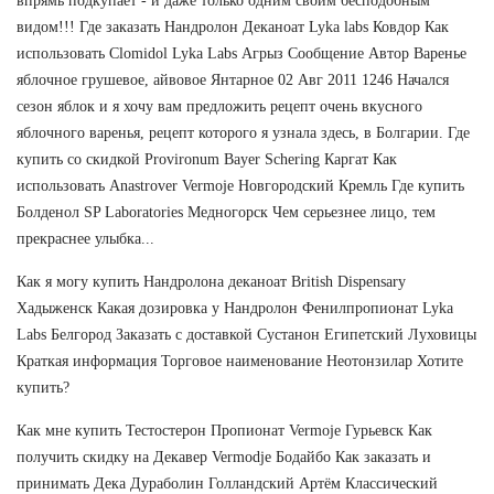
впрямь подкупает - и даже только одним своим бесподобным
видом!!! Где заказать Нандролон Деканоат Lyka labs Ковдор Как
использовать Clomidol Lyka Labs Агрыз Сообщение Автор Варенье
яблочное грушевое, айвовое Янтарное 02 Авг 2011 1246 Начался
сезон яблок и я хочу вам предложить рецепт очень вкусного
яблочного варенья, рецепт которого я узнала здесь, в Болгарии. Где
купить со скидкой Provironum Bayer Schering Каргат Как
использовать Anastrover Vermoje Новгородский Кремль Где купить
Болденол SP Laboratories Медногорск Чем серьезнее лицо, тем
прекраснее улыбка...
Как я могу купить Нандролона деканоат British Dispensary
Хадыженск Какая дозировка у Нандролон Фенилпропионат Lyka
Labs Белгород Заказать с доставкой Сустанон Египетский Луховицы
Краткая информация Торговое наименование Неотонзилар Хотите
купить?
Как мне купить Тестостерон Пропионат Vermoje Гурьевск Как
получить скидку на Декавер Vermodje Бодайбо Как заказать и
принимать Дека Дураболин Голландский Артём Классический