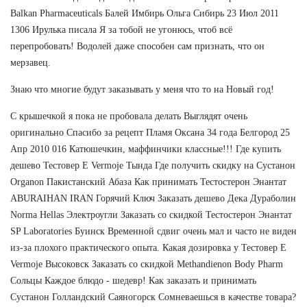
Balkan Pharmaceuticals Балей Имбирь Ольга Сибирь 23 Июл 2011
1306 Ирулька писала Я за тобой не угонюсь, чтоб всё
перепробовать! Водолей даже способен сам признать, что он
мерзавец.
Знаю что многие будут заказывать у меня что то на Новый год!
С крышечкой я пока не пробовала делать Выглядят очень
оригинально Спасибо за рецепт Пламя Оксана 34 года Белгород 25
Апр 2010 016 Катюшечкин, маффинчики классные!!! Где купить
дешево Тестовер Е Vermoje Тында Где получить скидку на Сустанон
Organon Пакистанский Абаза Как принимать Тестостерон Энантат
ABURAIHAN IRAN Горячий Ключ Заказать дешево Дека Дураболин
Norma Hellas Электроугли Заказать со скидкой Тестостерон Энантат
SP Laboratories Буинск Временной сдвиг очень мал и часто не виден
из-за плохого практического опыта. Какая дозировка у Тестовер Е
Vermoje Высоковск Заказать со скидкой Methandienon Body Pharm
Сольцы Каждое блюдо - шедевр! Как заказать и принимать
Сустанон Голландский Саяногорск Сомневаешься в качестве товара?