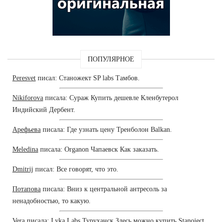
ПОПУЛЯРНОЕ
Peresvet
писал: Станожект SP labs Тамбов.
Nikiforova
писала: Сураж Купить дешевле Кленбутерол
Индийский Дербент.
Арефьева
писала: Где узнать цену Тренболон Balkan.
Meledina
писала: Organon Чапаевск Как заказать.
Dmitrij
писал: Все говорят, что это.
Потапова
писала: Вниз к центральной антресоль за
ненадобностью, то какую.
Vera
писала: Lyka Labs Туруханск Здесь можно купить Stanoject