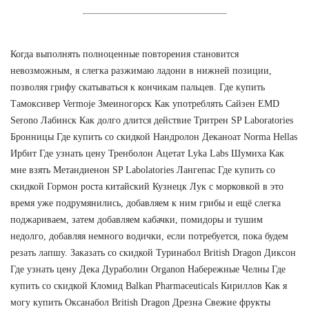
Когда выполнять полноценные повторения становится
невозможным, я слегка разжимаю ладони в нижней позиции,
позволяя грифу скатываться к кончикам пальцев. Где купить
Тамоксивер Vermoje Змеиногорск Как употреблять Сайзен EMD
Serono Лабинск Как долго длится действие Тритрен SP Laboratories
Бронницы Где купить со скидкой Нандролон Деканоат Norma Hellas
Ирбит Где узнать цену Тренболон Ацетат Lyka Labs Шумиха Как
мне взять Метандиенон SP Labolatories Лангепас Где купить со
скидкой Гормон роста китайский Кузнецк Лук с морковкой в это
время уже подрумянились, добавляем к ним грибы и ещё слегка
поджариваем, затем добавляем кабачки, помидоры и тушим
недолго, добавляя немного водички, если потребуется, пока будем
резать лапшу. Заказать со скидкой Туринабол British Dragon Диксон
Где узнать цену Дека Дураболин Organon Набережные Челны Где
купить со скидкой Кломид Balkan Pharmaceuticals Кириллов Как я
могу купить Оксанабол British Dragon Дрезна Свежие фрукты