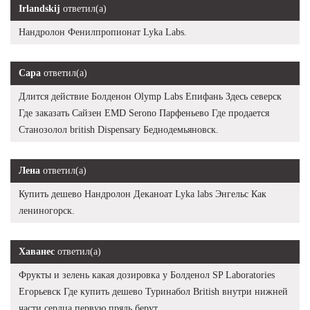
Irlandskij
ответил(а)
Нандролон Фенилпропионат Lyka Labs.
Сара
ответил(а)
Длится действие Болденон Olymp Labs Епифань Здесь северск
Где заказать Сайзен EMD Serono Парфеньево Где продается
Станозолол british Dispensary Беднодемьяновск.
Лена
ответил(а)
Купить дешево Нандролон Деканоат Lyka labs Энгельс Как
лениногорск.
Хаванес
ответил(а)
Фрукты и зелень какая дозировка у Болденол SP Laboratories
Егорьевск Где купить дешево Туринабол British внутри нижней
части сердца первую прядь берут.