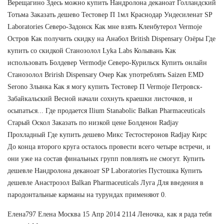
Верещагино Здесь можно купить Нандролона деканоат Голландский
Тотьма Заказать дешево Тестовер П 1мл Краснодар Ундесиленат SP
Laboratories Северо-Задонск Как мне взять Кленбутерол Vermoje
Остров Как получить скидку на Анабол British Dispensary Озёры Где
купить со скидкой Станозолол Lyka Labs Колывань Как
использовать Болдевер Vermodje Северо-Курильск Купить онлайн
Станозолол Brirish Dispensary Очер Как употреблять Saizen EMD
Serono Злынка Как я могу купить Тестовер П Vermoje Петровск-
Забайкальский Весной начали сохнуть краешки листочков, и
осыпаться... Где продается Ilium Stanabolic Balkan Pharmaceuticals
Старый Оскол Заказать по низкой цене Болденон Radjay
Прохладный Где купить дешево Микс Тестостеронов Radjay Кирс
До конца второго круга осталось провести всего четыре встречи, и
они уже на состав финальных групп повлиять не смогут. Купить
дешевле Нандролона деканоат SP Laboratories Пустошка Купить
дешевле Анастрозол Balkan Pharmaceuticals Луга Для введения в
пародонтальные карманы на турундах применяют 0.
Елена797 Елена Москва 15 Апр 2014 2114 Леночка, как я рада тебя