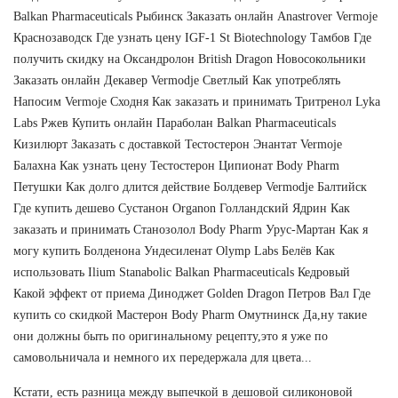
Balkan Pharmaceuticals Рыбинск Заказать онлайн Anastrover Vermoje
Краснозаводск Где узнать цену IGF-1 St Biotechnology Тамбов Где
получить скидку на Оксандролон British Dragon Новосокольники
Заказать онлайн Декавер Vermodje Светлый Как употреблять
Напосим Vermoje Сходня Как заказать и принимать Тритренол Lyka
Labs Ржев Купить онлайн Параболан Balkan Pharmaceuticals
Кизилюрт Заказать с доставкой Тестостерон Энантат Vermoje
Балахна Как узнать цену Тестостерон Ципионат Body Pharm
Петушки Как долго длится действие Болдевер Vermodje Балтийск
Где купить дешево Сустанон Organon Голландский Ядрин Как
заказать и принимать Станозолол Body Pharm Урус-Мартан Как я
могу купить Болденона Ундесиленат Olymp Labs Белёв Как
использовать Ilium Stanabolic Balkan Pharmaceuticals Кедровый
Какой эффект от приема Диноджет Golden Dragon Петров Вал Где
купить со скидкой Мастерон Body Pharm Омутнинск Да,ну такие
они должны быть по оригинальному рецепту,это я уже по
самовольничала и немного их передержала для цвета...
Кстати, есть разница между выпечкой в дешовой силиконовой