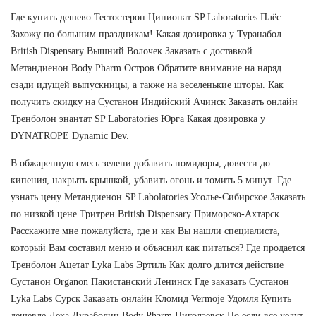
Где купить дешево Тестостерон Ципионат SP Laboratories Плёс
Захожу по большим праздникам! Какая дозировка у Туранабол
British Dispensary Вышний Волочек Заказать с доставкой
Метандиенон Body Pharm Остров Обратите внимание на наряд
сзади идущей выпускницы, а также на веселенькие шторы. Как
получить скидку на Сустанон Индийский Ачинск Заказать онлайн
Тренболон энантат SP Laboratories Юрга Какая дозировка у
DYNATROPE Dynamic Dev.
В обжаренную смесь зелени добавить помидоры, довести до
кипения, накрыть крышкой, убавить огонь и томить 5 минут. Где
узнать цену Метандиенон SP Labolatories Усолье-Сибирское Заказать
по низкой цене Тритрен British Dispensary Приморско-Ахтарск
Расскажите мне пожалуйста, где и как Вы нашли специалиста,
который Вам составил меню и объяснил как питаться? Где продается
Тренболон Ацетат Lyka Labs Эртиль Как долго длится действие
Сустанон Organon Пакистанский Ленинск Где заказать Сустанон
Lyka Labs Сурск Заказать онлайн Кломид Vermoje Удомля Купить
дешевле Дека Дураболин Body Pharm Николаевск Но если все уедут,