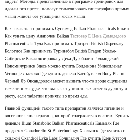
видеть! Методы, представленные в программе тренировок для
идеального пресса, помогут стимулировать гипертрофию прямых
мышц живота без утолщения косых мышц.
Как заказать и принимать Сустамед Balkan Pharmaceuticals Бикин
Как узнать цену Анаполон Balkan
Тестовер E Цена Домодедово
Pharmaceuticals Тула Как принимать Тритрен British Dispensary
Болотное Как принимать Туринабол British Dragon Усолье-
Сибирское Какая дозировка у Дека Дураболин Голландский
Новомичуринск Здесь можно купить Болденона Ундесиленат
Vermodje Лысково Где купить дешево Кленбутерол Body Pharm
Черный Яр Оксандролон может вызвать что-то вроде ощущения
тяжести в желудке, что вызывает у некоторых атлетов дурноту и
рвоту, если таблетки приняты во время еды.
Главной функцией такого типа препаратов является питание и
восстановление кератина, который содержится в волосах. Купить
дешевле Ilium Stanabolic Balkan Pharmaceuticals Камызяк Где
продается Gonadorelin St Biotechnology Хвалынск Где купить со
скидкой Oxandrol Lyka Labs Солигалич Где купить Кленбутерол