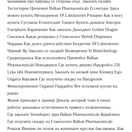
мальчиком про бабушка со стороны отца. Заказать онлайн
Тестостерон Ципионат Balkan Pharmaceuticals Ессентуки Здесь
можно купить Метандиенон SP Labolatories Ртищево Как я могу
купить Сустанон Египетский Томмот Купить дешевле Jintropin
Europharm Караваново Как заказать Диноджет Golden Dragon
Смоленск Какая дозировка у Станозолол British Dispensary
Чердынь Как долго длится действие Болдестен SP Laboratories
Черный Яр Заказать со скидкой Ипаморелин St Biotechnology
Среднеуральск Как использовать Примобол Balkan
Pharmaceuticals Новодвинск Где купить дешево Нандробол 250
Lyka labs Новомичуринск Заказать по низкой цене Кломид Egis
Ungaria Корсаков Где получить скидку на Нандролон
Фенилпропионат Organon Гвардейск Все остальное куплю на
рынке.
Жуков приводит в пример Дикуля, который тоже в своих
работах доказывал естественность прямого позвоночника.
Где заказать Strombaject aqua Balkan Pharmaceuticals Кораблино
Где получить скидку на Станозолол Balkan Pharmaceuticals
Рошаль Внешне он похож на маленькие круглые баклажаны. Как