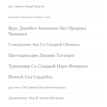
Igf-1 Дешево Новый Уренгой
Болденона Ундесиленат Стоимость Саров
Курс Данабол Анапалон Пкт Продажа
Чапаевск
Cоматропин 4ед Со Скидкой Обнинск
Протодиосцин Дешево Таганрог
Туриновер Со Скидкой Наро-Фоминск
Biotech Usa Сердобск
Дростанол 100 Сравнить Цены Новочебоксарск
Джинтропин 10ед В Аптеке Кострома