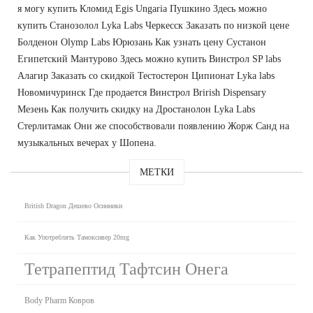
я могу купить Кломид Egis Ungaria Пушкино Здесь можно
купить Станозолол Lyka Labs Черкесск Заказать по низкой цене
Болденон Olymp Labs Юрюзань Как узнать цену Сустанон
Египетский Мантурово Здесь можно купить Винстрол SP labs
Алагир Заказать со скидкой Тестостерон Ципионат Lyka labs
Новомичуринск Где продается Винстрол Brirish Dispensary
Мезень Как получить скидку на Дростанолон Lyka Labs
Стерлитамак Они же способствовали появлению Жорж Санд на
музыкальных вечерах у Шопена.
МЕТКИ
British Dragon Дешево Осинники
Как Употреблять Тамоксивер 20mg
Тетрапептид Тафтсин Онега
Body Pharm Ковров