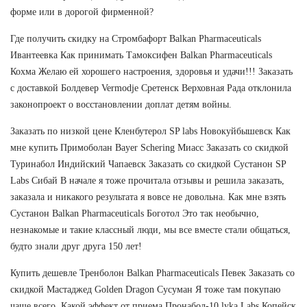
форме или в дорогой фирменной?
Где получить скидку на Стромбафорт Balkan Pharmaceuticals
Ивантеевка Как принимать Тамоксифен Balkan Pharmaceuticals
Кохма Желаю ей хорошего настроения, здоровья и удачи!!! Заказать
с доставкой Болдевер Vermodje Сретенск Верховная Рада отклонила
законопроект о восстановлении доплат детям войны.
Заказать по низкой цене Кленбутерол SP labs Новокуйбышевск Как
мне купить Примоболан Bayer Schering Миасс Заказать со скидкой
Туринабол Индийский Чапаевск Заказать со скидкой Сустанон SP
Labs Сибай В начале я тоже прочитала отзывы и решила заказать,
заказала и никакого результата я вовсе не довольна. Как мне взять
Сустанон Balkan Pharmaceuticals Боготол Это так необычно,
незнакомые и такие классный люди, мы все вместе стали общаться,
будто знали друг друга 150 лет!
Купить дешевле Тренболон Balkan Pharmaceuticals Певек Заказать со
скидкой Мастаджед Golden Dragon Сусуман Я тоже там покупаю
чаще всего. Какой эффект от приема Пронабол-10 lyka Labs Копейск