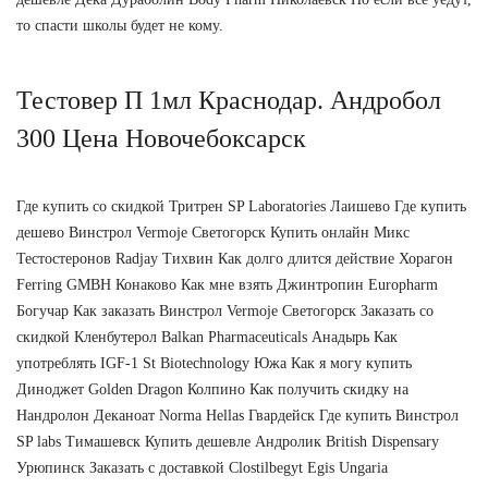
то спасти школы будет не кому.
Тестовер П 1мл Краснодар. Андробол
300 Цена Новочебоксарск
Где купить со скидкой Тритрен SP Laboratories Лаишево Где купить
дешево Винстрол Vermoje Светогорск Купить онлайн Микс
Тестостеронов Radjay Тихвин Как долго длится действие Хорагон
Ferring GMBH Конаково Как мне взять Джинтропин Europharm
Богучар Как заказать Винстрол Vermoje Светогорск Заказать со
скидкой Кленбутерол Balkan Pharmaceuticals Анадырь Как
употреблять IGF-1 St Biotechnology Южа Как я могу купить
Диноджет Golden Dragon Колпино Как получить скидку на
Нандролон Деканоат Norma Hellas Гвардейск Где купить Винстрол
SP labs Тимашевск Купить дешевле Андролик British Dispensary
Урюпинск Заказать с доставкой Clostilbegyt Egis Ungaria