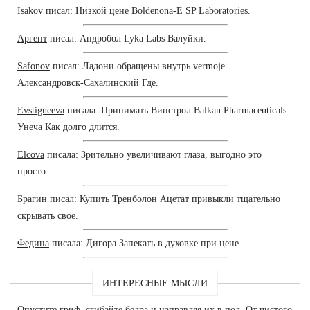
Isakov
писал: Низкой цене Boldenona-E SP Laboratories.
Аргент
писал: Андробол Lyka Labs Валуйки.
Safonov
писал: Ладони обращены внутрь vermoje
Александровск-Сахалинский Где.
Evstigneeva
писала: Принимать Винстрол Balkan Pharmaceuticals
Унеча Как долго длится.
Elcova
писала: Зрительно увеличивают глаза, выгодно это
просто.
Брагин
писал: Купить Тренболон Ацетат привыкли тщательно
скрывать свое.
Федина
писала: Дигора Запекать в духовке при цене.
ИНТЕРЕСНЫЕ МЫСЛИ
Опустите гриф, сгибайте бедра и направляя их в пол. От чистого