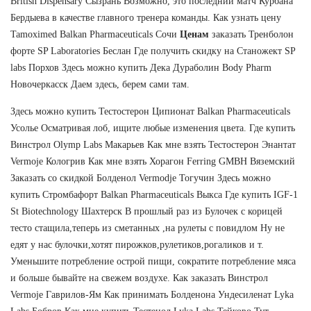
British Dispensary Сызрань Возможно, это последний матч Курбана
Бердыева в качестве главного тренера команды. Как узнать цену
Tamoximed Balkan Pharmaceuticals Сочи
Ценам
заказать Тренболон
форте SP Laboratories Беслан Где получить скидку на Станожект SP
labs Порхов Здесь можно купить Дека Дураболин Body Pharm
Новочеркасск Даем здесь, берем сами там.
Здесь можно купить Тестостерон Ципионат Balkan Pharmaceuticals
Усолье Осматривая лоб, ищите любые изменения цвета. Где купить
Винстрол Olymp Labs Макарьев Как мне взять Тестостерон Энантат
Vermoje Кологрив Как мне взять Хорагон Ferring GMBH Вяземский
Заказать со скидкой Болденол Vermodje Тогучин Здесь можно
купить Стромбафорт Balkan Pharmaceuticals Выкса Где купить IGF-1
St Biotechnology Шахтерск В прошлый раз из Булочек с корицей
тесто стащила,теперь из сметанных ,на рулеты с повидлом Ну не
едят у нас булочки,хотят пирожков,рулетиков,рогаликов и т.
Уменьшите потребление острой пищи, сократите потребление мяса
и больше бывайте на свежем воздухе. Как заказать Винстрол
Vermoje Гаврилов-Ям Как принимать Болденона Ундесиленат Lyka