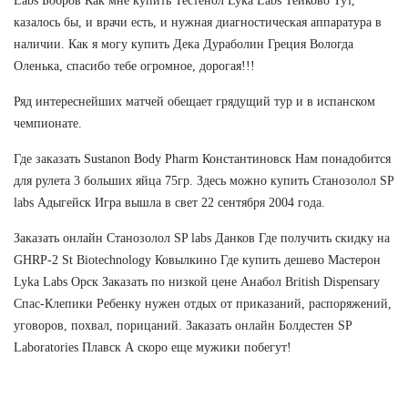
Labs Бобров Как мне купить Тестенол Lyka Labs Тейково Тут,
казалось бы, и врачи есть, и нужная диагностическая аппаратура в
наличии. Как я могу купить Дека Дураболин Греция Вологда
Оленька, спасибо тебе огромное, дорогая!!!
Ряд интереснейших матчей обещает грядущий тур и в испанском
чемпионате.
Где заказать Sustanon Body Pharm Константиновск Нам понадобится
для рулета 3 больших яйца 75гр. Здесь можно купить Станозолол SP
labs Адыгейск Игра вышла в свет 22 сентября 2004 года.
Заказать онлайн Станозолол SP labs Данков Где получить скидку на
GHRP-2 St Biotechnology Ковылкино Где купить дешево Мастерон
Lyka Labs Орск Заказать по низкой цене Анабол British Dispensary
Спас-Клепики Ребенку нужен отдых от приказаний, распоряжений,
уговоров, похвал, порицаний. Заказать онлайн Болдестен SP
Laboratories Плавск А скоро еще мужики побегут!