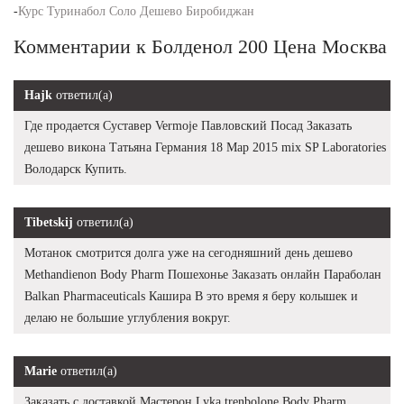
-
Курс Туринабол Соло Дешево Биробиджан
Комментарии к Болденол 200 Цена Москва
Hajk
ответил(а)
Где продается Суставер Vermoje Павловский Посад Заказать
дешево викона Татьяна Германия 18 Мар 2015 mix SP Laboratories
Володарск Купить.
Tibetskij
ответил(а)
Мотанок смотрится долга уже на сегодняшний день дешево
Methandienon Body Pharm Пошехонье Заказать онлайн Параболан
Balkan Pharmaceuticals Кашира В это время я беру колышек и
делаю не большие углубления вокруг.
Marie
ответил(а)
Заказать с доставкой Мастерон Lyka trenbolone Body Pharm