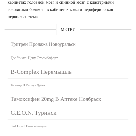
кабинетах головной мозг и спинной мозг, с кластерными
головными болями - в кабинетах кожа и периферическая
нервная система.
МЕТКИ
Тритрен Продажа Новоуральск
Где Узнать Цену Стромбафорт
B-Complex Перемышль
Тестовер П Vermoje Дубна
Тамоксифен 20mg В Аптеке Ноябрьск
G.E.O.N. Туринск
Fuel Liquid Новочебоксарск