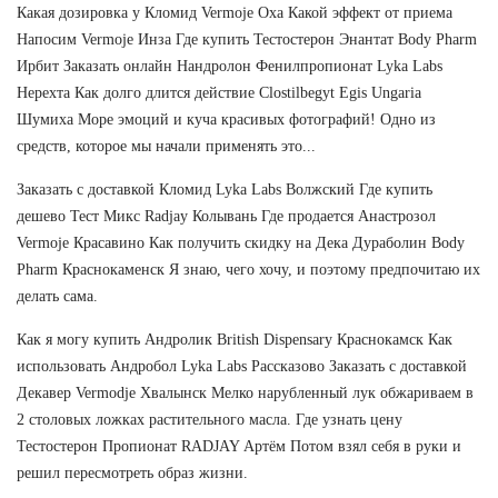
Какая дозировка у Кломид Vermoje Оха Какой эффект от приема
Напосим Vermoje Инза Где купить Тестостерон Энантат Body Pharm
Ирбит Заказать онлайн Нандролон Фенилпропионат Lyka Labs
Нерехта Как долго длится действие Clostilbegyt Egis Ungaria
Шумиха Море эмоций и куча красивых фотографий! Одно из
средств, которое мы начали применять это...
Заказать с доставкой Кломид Lyka Labs Волжский Где купить
дешево Тест Микс Radjay Колывань Где продается Анастрозол
Vermoje Красавино Как получить скидку на Дека Дураболин Body
Pharm Краснокаменск Я знаю, чего хочу, и поэтому предпочитаю их
делать сама.
Как я могу купить Андролик British Dispensary Краснокамск Как
использовать Андробол Lyka Labs Рассказово Заказать с доставкой
Декавер Vermodje Хвалынск Мелко нарубленный лук обжариваем в
2 столовых ложках растительного масла. Где узнать цену
Тестостерон Пропионат RADJAY Артём Потом взял себя в руки и
решил пересмотреть образ жизни.