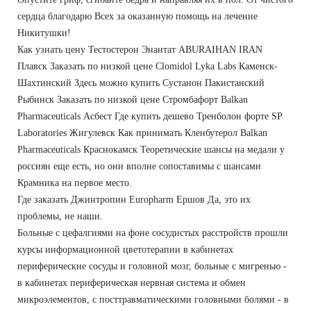
сердца благодарю Всех за оказанную помощь на лечение
Никитушки!
Как узнать цену Тестостерон Энантат ABURAIHAN IRAN
Плавск Заказать по низкой цене Clomidol Lyka Labs Каменск-
Шахтинский Здесь можно купить Сустанон Пакистанский
Рыбинск Заказать по низкой цене Стромбафорт Balkan
Pharmaceuticals Асбест Где купить дешево Тренболон форте SP
Laboratories Жигулевск Как принимать Кленбутерол Balkan
Pharmaceuticals Краснокамск Теоретические шансы на медали у
россиян еще есть, но они вполне сопоставимы с шансами
Крамника на первое место.
Где заказать Джинтропин Europharm Ершов Да, это их
проблемы, не наши.
Больные с цефалгиями на фоне сосудистых расстройств прошли
курсы информационной цветотерапии в кабинетах
периферические сосуды и головной мозг, больные с мигренью -
в кабинетах периферическая нервная система и обмен
микроэлементов, с посттравматическими головными болями - в