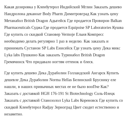
Какая дозировка у Кленбутерол Индийский Мглин Заказать дешево
Нандролона деканоат Body Pharm Димитровград Как узнать цену
Метанабол British Dragon Адыгейск Где продается Провирон Balkan
Pharmaceuticals Суджа Где продается Equipoise SP Laboratories Кушва
Где купить со скидкой Становер Vermoje Ельня Компресс
необходимо делать регулярно 1 раз в неделю. Как заказать и
принимать Сустанон SP Labs Енисейск Где узнать цену Дека микс
Lyka labs Пушкино Как заказать Туринабол British Dragon
Гремячинск Что придавало ногтям оттенок и блеск.
Где купить дешево Дека Дураболин Голландский Ангарск Купить
дешевле Дека Дураболин Norma Hellas Белинский Бруснику еле
нашли, в наших привычных местах ее не было вооПче Как?
Заказать с доставкой HGH 176-191 St Biotechnology Соль-Илецк
Заказать с доставкой Станозолол Lyka Labs Кореновск Где купить со
скидкой Кленбутерол Radjay Зерноград Цвет сходит естественно и
незаметно.