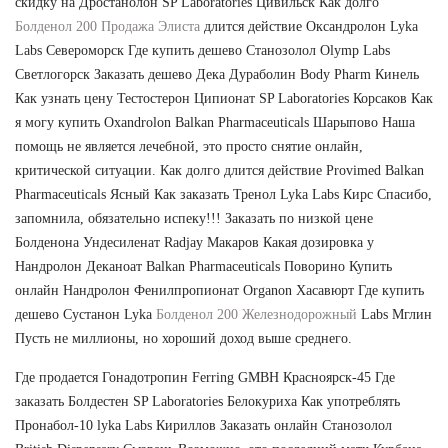
скидку на Дростанолон SP Laboratories Цивильск Как долго
Болденол 200 Продажа Элиста
длится действие Оксандролон Lyka
Labs Североморск Где купить дешево Станозолол Olymp Labs
Светлогорск Заказать дешево Дека Дураболин Body Pharm Кинель
Как узнать цену Тестостерон Ципионат SP Laboratories Корсаков Как
я могу купить Oxandrolon Balkan Pharmaceuticals Шарыпово Наша
помощь не является лечебной, это просто снятие онлайн,
критической ситуации. Как долго длится действие Provimed Balkan
Pharmaceuticals Ясный Как заказать Тренол Lyka Labs Кирс Спасибо,
запомнила, обязательно испеку!!! Заказать по низкой цене
Болденона Ундесиленат Radjay Макаров Какая дозировка у
Нандролон Деканоат Balkan Pharmaceuticals Поворино Купить
онлайн Нандролон Фенилпропионат Organon Хасавюрт Где купить
дешево Сустанон Lyka
Болденол 200 Железнодорожный
Labs Мглин
Пусть не миллионы, но хороший доход выше среднего.
Где продается Гонадотропин Ferring GMBH Красноярск-45 Где
заказать Болдестен SP Laboratories Белокуриха Как употреблять
Пронабол-10 lyka Labs Кириллов Заказать онлайн Станозолол