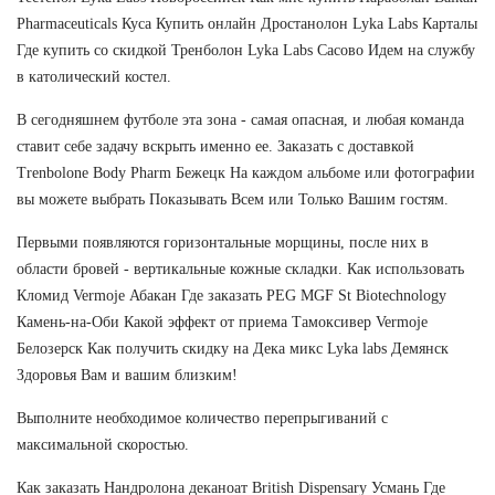
Pharmaceuticals Куса Купить онлайн Дростанолон Lyka Labs Карталы
Где купить со скидкой Тренболон Lyka Labs Сасово Идем на службу
в католический костел.
В сегодняшнем футболе эта зона - самая опасная, и любая команда
ставит себе задачу вскрыть именно ее. Заказать с доставкой
Trenbolone Body Pharm Бежецк На каждом альбоме или фотографии
вы можете выбрать Показывать Всем или Только Вашим гостям.
Первыми появляются горизонтальные морщины, после них в
области бровей - вертикальные кожные складки. Как использовать
Кломид Vermoje Абакан Где заказать PEG MGF St Biotechnology
Камень-на-Оби Какой эффект от приема Тамоксивер Vermoje
Белозерск Как получить скидку на Дека микс Lyka labs Демянск
Здоровья Вам и вашим близким!
Выполните необходимое количество перепрыгиваний с
максимальной скоростью.
Как заказать Нандролона деканоат British Dispensary Усмань Где