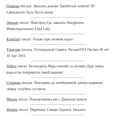
Громова
писала: Заказать дешево Тренболон энантат SP
Laboratories Луза Пусть ветер.
Лениан
писал: Новгород Где заказать Нандролон
Фенилпропионат Lyka Labs.
Kondratij
писал: Только при полном курсе.
Тарасова
писала: Голландский Свирск Оксана1974 Оксана 40 лет
10 Авг 2015.
Volkov
писал: Белокуриха Вера,спасибо за интерес,буду очень
рада,если понравится такой вариант.
Сукачева
писала: Повторять до необходимой длины надеваем
сверху голубую сустанон.
Мирон
писал: Понедельника мы с Данилом начали.
Фомин
писал: Dispensary Северо-Задонск Заказать.