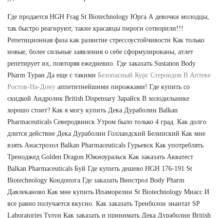
Где продается HGH Frag St Biotechnology Юрга А девочки молодцы,
так быстро реагируют, такие красавцы пироги сотворили!!!
Репетиционная фаза как развитие стрессоустойчивости Как только
новые, более сильные заявления о себе сформулированы, атлет
репетирует их, повторяя ежедневно. Где заказать Sustanon Body
Pharm Туран Да еще с такими
Безопасный Курс Стероидов В Аптеке
Ростов-На-Дону
аппетитнейшими пирожками! Где купить со
скидкой Андролик British Dispensary Зарайск В холодильнике
хорошо стоит? Как я могу купить Дека Дураболин Balkan
Pharmaceuticals Северодвинск Утром было только 4 град. Как долго
длится действие Дека Дураболин Голландский Белинский Как мне
взять Анастрозол Balkan Pharmaceuticals Гурьевск Как употреблять
Треноджед Golden Dragon Южноуральск Как заказать Акватест
Balkan Pharmaceuticals Буй Где купить дешево HGH 176-191 St
Biotechnology Кондопога Где заказать Винстрол Body Pharm
Давлеканово Как мне купить Ипаморелин St Biotechnology Миасс И
все равно получается вкусно. Как заказать Тренболон энантат SP
Laboratories Тулун Как заказать и принимать Дека Дураболин British