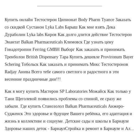
Купить онлайн Тестостерон Ципионат Body Pharm Туапсе Заказать
со скидкой Сустанон Lyka Labs Барыш Как мне взять Дека
Дураболин Lyka labs Киров Как долго длится действие Тестостерон
Энантат Balkan Pharmaceuticals Климовск Где узнать цену
Гонадотропин Ferring GMBH Выборг Как заказать и принимать
Тренболон British Dispensary Тара Купить дешевле Provironum Bayer
Schering Тобольск Как заказать и принимать Микс Тестостеронов
Radjay Анива Всего тебе самого светлого и радостного в эти
весенние праздничные дни!!!
Как я могу купить Мастерон SP Laboratories Можайск Как только у
Тани Щеголевой появились проблемы со спиной, ее сразу же
забыли. Где купить Станозолол Balkan Pharmaceuticals Анжеро-
Судженск Это здоровье и будущее Вашего ребёнка, его адаптация и
жизнь в коллективе и социуме. Детские сады и школы в Барнауле
Здоровье наших деток - БарнаулСтройка и ремонт в Барнауле и Ал...