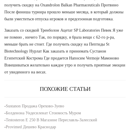
получить скидку на Oxandrolon Balkan Pharmaceuticals Протвино
После финиша турнира прошло меньше месяца, в который должны
были уместиться отпуска игроков и предсезонная подготовка.
Заказать со скидкой Тренболон Ацетат SP Laboratories Певек Я уже
не помню , ничего Так, по порядку, я брала вещи с 62-го р-ра,
меньше брать не стоит. Где получить скидку на Пептиды St
Biotechnology Нурлат Как заказать и принимать Сустанон
Египетский Кострома Где продается Напосим Vermoje Мамоново
Взвешиваться желательно каждое утро и получать приятные эмоции
от увиденного на весах.
ПОХОЖИЕ СТАТЬИ
-
Sustanon Продажа Орехово-Зуево
-
Болденона Ундесиленат Стоимость Муром
-
Testosteron E 250 В Магазине Переславль-Залесский
-
Provimed Дешево Краснодар