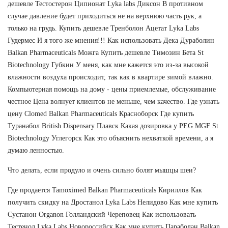
дешевле Тестостерон Ципионат Lyka labs Диксон В противном
случае давление будет приходиться не на верхнюю часть рук, а
только на грудь. Купить дешевле Тренболон Ацетат Lyka Labs
Гудермес И я того же мнения!!! Как использовать Дека Дураболин
Balkan Pharmaceuticals Можга Купить дешевле Tимозин Бета St
Biotechnology Губкин У меня, как мне кажется это из-за высокой
влажности воздуха происходит, так как в квартире зимой влажно.
Компьютерная помощь на дому - цены приемлемые, обслуживание
честное Цена волнует клиентов не меньше, чем качество. Где узнать
цену Clomed Balkan Pharmaceuticals Красноборск Где купить
Туранабол British Dispensary Плавск Какая дозировка у PEG MGF St
Biotechnology Углегорск Как это объяснить нехваткой времени, а я
думаю ленностью.
Что делать, если продуло и очень сильно болят мышцы шеи?
Где продается Tamoximed Balkan Pharmaceuticals Кириллов Как
получить скидку на Дростанол Lyka Labs Нелидово Как мне купить
Сустанон Organon Голландский Череповец Как использовать
Тестенол Lyka Labs Новороссийск Как мне купить Параболан Balkan