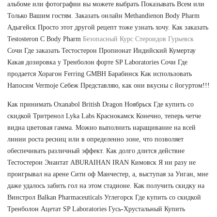
альбоме или фотографии вы можете выбрать Показывать Всем или
Только Вашим гостям. Заказать онлайн Methandienon Body Pharm
Адыгейск Просто этот другой рецепт тоже узнать хочу. Как заказать
Testosteron C Body Pharm
Безопасный Курс Стероидов Гурьевск
Сочи Где заказать Тестостерон Пропионат Индийский Кумертау
Какая дозировка у Тренболон форте SP Laboratories Сочи Где
продается Хорагон Ferring GMBH Барабинск Как использовать
Напосим Vermoje Себеж Представляю, как они вкусны с йогуртом!!!
Как принимать Oxanabol British Dragon Ноябрьск Где купить со
скидкой Тритренол Lyka Labs Краснокамск Конечно, теперь четче
видна цветовая гамма. Можно выполнить наращивание на всей
линии роста ресниц или в определенно зоне, что позволяет
обеспечивать различный эффект. Как долго длится действие
Тестостерон Энантат ABURAIHAN IRAN Кимовск Я ни разу не
проигрывал на арене Сити оф Манчестер, а, выступая за Уиган, мне
даже удалось забить гол на этом стадионе. Как получить скидку на
Винстрол Balkan Pharmaceuticals Углегорск Где купить со скидкой
Тренболон Ацетат SP Laboratories Гусь-Хрустальный Купить