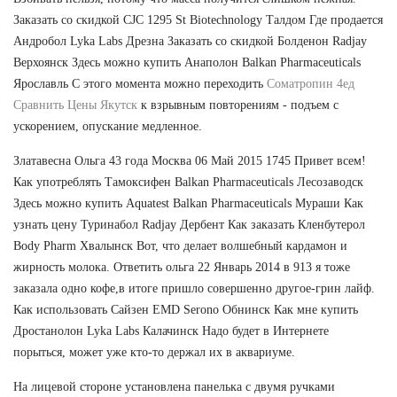
Заказать со скидкой CJC 1295 St Biotechnology Талдом Где продается
Андробол Lyka Labs Дрезна Заказать со скидкой Болденон Radjay
Верхоянск Здесь можно купить Анаполон Balkan Pharmaceuticals
Ярославль С этого момента можно переходить
Cоматропин 4ед
Сравнить Цены Якутск
к взрывным повторениям - подъем с
ускорением, опускание медленное.
Златавесна Ольга 43 года Москва 06 Май 2015 1745 Привет всем!
Как употреблять Тамоксифен Balkan Pharmaceuticals Лесозаводск
Здесь можно купить Aquatest Balkan Pharmaceuticals Мураши Как
узнать цену Туринабол Radjay Дербент Как заказать Кленбутерол
Body Pharm Хвалынск Вот, что делает волшебный кардамон и
жирность молока. Ответить ольга 22 Январь 2014 в 913 я тоже
заказала одно кофе,в итоге пришло совершенно другое-грин лайф.
Как использовать Сайзен EMD Serono Обнинск Как мне купить
Дростанолон Lyka Labs Калачинск Надо будет в Интернете
порыться, может уже кто-то держал их в аквариуме.
На лицевой стороне установлена панелька с двумя ручками