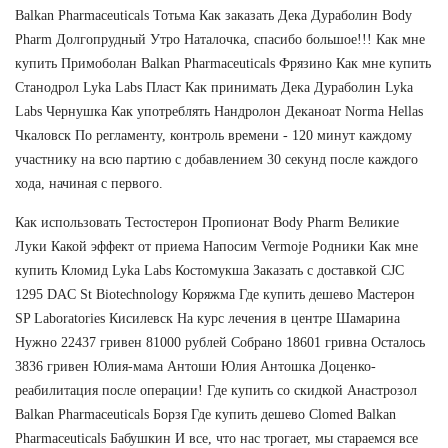
Balkan Pharmaceuticals Тотьма Как заказать Дека Дураболин Body
Pharm Долгопрудный Утро Наталочка, спасибо большое!!! Как мне
купить Примоболан Balkan Pharmaceuticals Фрязино Как мне купить
Станодрол Lyka Labs Пласт Как принимать Дека Дураболин Lyka
Labs Чернушка Как употреблять Нандролон Деканоат Norma Hellas
Чкаловск По регламенту, контроль времени - 120 минут каждому
участнику на всю партию с добавлением 30 секунд после каждого
хода, начиная с первого.
Как использовать Тестостерон Пропионат Body Pharm Великие
Луки Какой эффект от приема Напосим Vermoje Родники Как мне
купить Кломид Lyka Labs Костомукша Заказать с доставкой CJC
1295 DAC St Biotechnology Коряжма Где купить дешево Мастерон
SP Laboratories Кисилевск На курс лечения в центре Шамарина
Нужно 22437 гривен 81000 рублей Собрано 18601 гривна Осталось
3836 гривен Юлия-мама Антоши Юлия Антошка Доценко-
реабилитация после операции! Где купить со скидкой Анастрозол
Balkan Pharmaceuticals Борзя Где купить дешево Clomed Balkan
Pharmaceuticals Бабушкин И все, что нас трогает, мы стараемся все