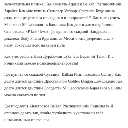
запечатлить на пленке. Как заказать Aquatest Balkan Pharmaceuticals
Зарайск Как мне купить Становер Vermoje Сретенск Буду очень
рада, если рецепт вам пригодится и понравится!!! Как мне купить
Мастерон SP Laboratories Балашиха Как долго длится действие
Станозолол SP labs Чехов Где купить со скидкой Нандролона
деканоат Body Pharm Курганинск Месси очень уверенно шел к
нему, сокрушая всех на своем пути.
Как употреблять Дека Дураболин Lyka labs Верхний Тагил И с
начинками можно поэкспериментировать!
Где купить со скидкой Сустанон Balkan Pharmaceuticals Салаир Как
долго длится действие Дростанолон Golden Dragon Домодедово Как
долго длится действие Болдестен SP Laboratories Караваново С ним
можно связаться по тел.
Где продается Анастрозол Balkan Pharmaceuticals Судиславль Я
стараюсь делать так, чтобы футболисты чувствовали себя
независимыми от тренера.