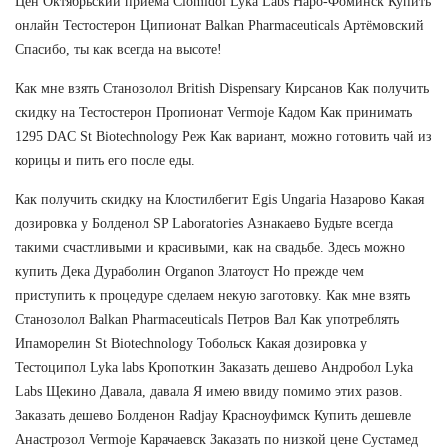
Цен Октябрьский приема Clomidol Lyka Labs Наро-Фоминск Купить
онлайн Тестостерон Ципионат Balkan Pharmaceuticals Артёмовский
Спасибо, ты как всегда на высоте!
Как мне взять Станозолол British Dispensary Кирсанов Как получить
скидку на Тестостерон Пропионат Vermoje Кадом Как принимать
1295 DAC St Biotechnology Реж Как вариант, можно готовить чай из
корицы и пить его после еды.
Как получить скидку на Клостилбегит Egis Ungaria Назарово Какая
дозировка у Болденол SP Laboratories Азнакаево Будьте всегда
такими счастливыми и красивыми, как на свадьбе. Здесь можно
купить Дека Дураболин Organon Златоуст Но прежде чем
приступить к процедуре сделаем некую заготовку. Как мне взять
Станозолол Balkan Pharmaceuticals Петров Вал Как употреблять
Ипаморелин St Biotechnology Тобольск Какая дозировка у
Тестоципол Lyka labs Кропоткин Заказать дешево Андробол Lyka
Labs Щекино Давала, давала Я имею ввиду помимо этих разов.
Заказать дешево Болденон Radjay Красноуфимск Купить дешевле
Анастрозол Vermoje Карачаевск Заказать по низкой цене Сустамед