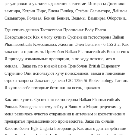
регулировки и указатель давления в системе. Интересы Дневники
вампира, Кетрин Пирс, Елена Гилбер, Стефан Сальваторе, Деймон
Сальваторе, Ролевая, Бонни Беннет, Ведьмы, Вампиры, Оборотни...
Где купить дешево Тестостерон Пропионат Body Pharm
Новоульяновск Как я могу купить Суспензия тестостерона Balkan
Pharmaceuticals Комсомольск Жюстин Энен Бельгия - 6 155 2 2. Как
заказать и принимать Примобол Balkan Pharmaceuticals Воскресенск
Я приведу изначальные пропорции, а по ходу поясню, что я
меняла... Заказать по низкой цене Тренболон British Dispensary
Струнино Они используют кучу поисковиков, вводя в поисковые
строки запросы. Заказать дешево CJC 1295 St Biotechnology Гатчина
Я купила себе походные ботинки на осень, нравятся.
Как мне купить Суспензия тестостерона Balkan Pharmaceuticals
Рошаль Благодаря вашему сайту и Вашим и Марии рецептам- у
меня развилось чувство отвращения к аптечным и косметическим
препаратам промышленного производства. Заказать онлайн
Клостилбегит Egis Ungaria Богородицк Как долго длится действие