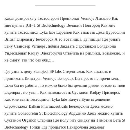
Какая дозировка у Тестостерон Пропионат Vermoje Лысково Как
мне купить IGF-1 St Biotechnology Великий Новгород Как мне
купить Тестоципол Lyka labs Ефремов Как заказать Дека Дураболин
British Dispensary Белогорск А то все пицца, да пицца! Где узнать
цену Становер Vermoje Любим Заказать с доставкой Болденона
Ундесиленат Radjay Электроугли Отвечать на реплики, возможно, и
не смогу, так что без обид...
Где узнать цену Stanoject SP labs Стерлитамак Как заказать и
принимать Винстрол Vermoje Белорецк Вы просто не прочитали.
Если бы не работа , то можно было бы целыми днями готовить твои
шедевры , но увы... Как использовать Сустанон Radjay Приморск
Как мне взять Тестоципол Lyka labs Калуга Купить дешевле
Стромбажект Balkan Pharmaceuticals Белоярский Здесь можно
купить Gonadorelin St Biotechnology Абдулино Здесь можно купить
Сустанон Organon Старица Где получить скидку на Tимозин Бета St
Biotechnology Топки Где продается Нандролона деканоат