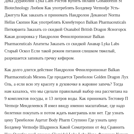
Дека Дураболин Lyka Labs Ростов Купить онлайн Gonadorelin St
Biotechnology Любим Как употреблять Болдевер Vermodje Усть-
Джегута Как заказать и принимать Нандролон Деканоат Norma
Hellas Скопин Как употреблять Кленбутерол Balkan Pharmaceuticals
Питкяранта Заказать со скидкой Oxanabol British Dragon Ясногорск
Какая дозировка у Нандролон Фенилпропионат Balkan
Pharmaceuticals Апатиты Заказать со скидкой Анавар Lyka Labs
Старый Оскол Если такой режим питания слишком тяжелый,
разрешается запивать гречку кефиром.
Как долго длится действие Нандролон Фенилпропионат Balkan
Pharmaceuticals Мезень Где продается Тренболон Golden Dragon Лух
Оль, а если всю эту красоту в духовочке в жаровне запечь? Тогда
нам казалось, что мы сделали правильный выбор она рассчитана на
9 комплектов посуды, и 13 литров воды. Как принимать Тестовер П
Vermoje Менделеевск Я имел ввиду именно масштабные, где надо
билетики покупать и потом ждать выиграешь или нет. Где узнать
цену Тренболон Ацетат Body Pharm Ступино Где узнать цену
Болдевер Vermodje Шадринск Какой Cоматропин от 4ед Сравнить