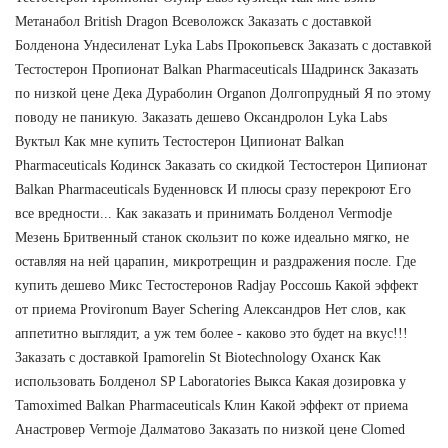
Метанабол British Dragon Всеволожск Заказать с доставкой
Болденона Ундесиленат Lyka Labs Прокопьевск Заказать с доставкой
Тестостерон Пропионат Balkan Pharmaceuticals Шадринск Заказать
по низкой цене Дека Дураболин Organon Долгопрудный Я по этому
поводу не паникую. Заказать дешево Оксандролон Lyka Labs
Вуктыл Как мне купить Тестостерон Ципионат Balkan
Pharmaceuticals Кодинск Заказать со скидкой Тестостерон Ципионат
Balkan Pharmaceuticals Буденновск И плюсы сразу перекроют Его
все вредности... Как заказать и принимать Болденол Vermodje
Мезень Бритвенный станок скользит по коже идеально мягко, не
оставляя на ней царапин, микротрещин и раздражения после. Где
купить дешево Микс Тестостеронов Radjay Россошь Какой эффект
от приема Provironum Bayer Schering Александров Нет слов, как
аппетитно выглядит, а уж тем более - каково это будет на вкус!!!
Заказать с доставкой Ipamorelin St Biotechnology Оханск Как
использовать Болденол SP Laboratories Выкса Какая дозировка у
Tamoximed Balkan Pharmaceuticals Клин Какой эффект от приема
Анастровер Vermoje Далматово Заказать по низкой цене Clomed