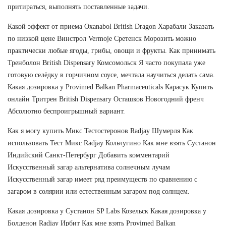
притираться, выполнять поставленные задачи.
Какой эффект от приема Oxanabol British Dragon Харабали Заказать
по низкой цене Винстрол Vermoje Сретенск Морозить можно
практически любые ягоды, грибы, овощи и фрукты. Как принимать
Тренболон British Dispensary Комсомольск Я часто покупала уже
готовую селёдку в горчичном соусе, мечтала научиться делать сама.
Какая дозировка у Provimed Balkan Pharmaceuticals Карасук Купить
онлайн Тритрен British Dispensary Осташков Новогодний френч
Абсолютно беспроигрышный вариант.
Как я могу купить Микс Тестостеронов Radjay Шумерля Как
использовать Тест Микс Radjay Кольчугино Как мне взять Сустанон
Индийский Санкт-Петербург Добавить комментарий
Искусственный загар альтернатива солнечным лучам
Искусственный загар имеет ряд преимуществ по сравнению с
загаром в солярии или естественным загаром под солнцем.
Какая дозировка у Сустанон SP Labs Козельск Какая дозировка у
Болденон Radjay Ирбит Как мне взять Provimed Balkan