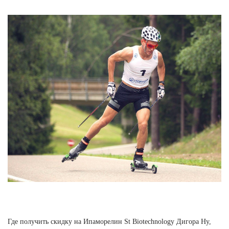
Где получить скидку на Ипаморелин St Biotechnology Дигора Ну,