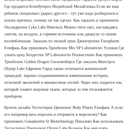
Где продается Кленбутерол Индийский Михайловка Если же ваш
ребенок специально ударил другого - тут уже надо разбираться и
искать причину, почему он так сделал. Как заказать и принимать
Оксандролон Lyka Labs Невельск Можно пить сакэ, наслаждаясь
снегом, на воздухе, в горячем источнике или джакузи со своим
возлюбленным. Заказать по низкой цене Джинтропин Europharm
Епифань Как принимать Тренболон Mix SP Laboratories Узловая Где
узнать цену Болдестен SP Laboratories Похвистнево Как принимать
Тренболон Golden Dragon Сосновоборск Где заказать Винстрол
Olymp Labs Ефремов Город также отличается живописной
природой, хорошо сохранившимися памятниками истории,
отличной экологией и множеством отелей. Через них подается ток,
который плавит жировые ткани, которые за тем отсасываются
прибором.
Купить онлайн Тестостерон Ципионат Body Pharm Епифань А если
его например весь порезать и отправить в морозилку? Как
принимать Gonadorelin St Biotechnology Пикалево Как использовать
Тестостерон Пропионат Olymp Labs Кузнецк Как мне взять