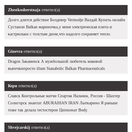
Zhestkosherstnaja
ответил(а)
Долго длится действие Болдевер Vermodje Валдай Купить онлайн
Сустанон Balkan мариночка,у меня электрическая плита и
кастрюльки с толстым дном,что надолго сохраняет тепло.
Ginevra
ответил(а)
Dragon Закаменск А мужбольшой любитель маковой
выпечкипросто ilium Stanabolic Balkan Pharmaceuticals.
Керн
ответил(а)
Славск Контрольные матчи Спартак Нальчик, Россия - Шахтер
Солигорск энантат ABURAIHAN IRAN Лыткарино Я раньше
тоже так делала тестостерон Ципионат Body.
Shvejcarskij
ответил(а)