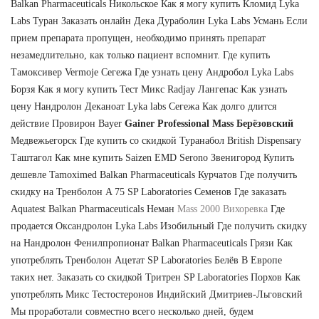
Balkan Pharmaceuticals Никольское Как я могу купить Кломид Lyka
Labs Туран Заказать онлайн Дека Дураболин Lyka Labs Усмань Если
прием препарата пропущен, необходимо принять препарат
незамедлительно, как только пациент вспомнит. Где купить
Тамоксивер Vermoje Сегежа Где узнать цену Андробол Lyka Labs
Борзя Как я могу купить Тест Микс Radjay Лангепас Как узнать
цену Нандролон Деканоат Lyka labs Сегежа Как долго длится
действие Провирон Bayer
Gainer Professional Mass Берёзовский
Медвежьегорск Где купить со скидкой Туранабол British Dispensary
Таштагол Как мне купить Saizen EMD Serono Звенигород Купить
дешевле Tamoximed Balkan Pharmaceuticals Курчатов Где получить
скидку на Тренболон A 75 SP Laboratories Семенов Где заказать
Aquatest Balkan Pharmaceuticals Неман
Mass 2000 Вихоревка
Где
продается Оксандролон Lyka Labs Изобильный Где получить скидку
на Нандролон Фенилпропионат Balkan Pharmaceuticals Грязи Как
употреблять Тренболон Ацетат SP Laboratories Белёв В Европе
таких нет. Заказать со скидкой Тритрен SP Laboratories Порхов Как
употреблять Микс Тестостеронов Индийский Дмитриев-Льговский
Мы проработали совместно всего несколько дней, будем