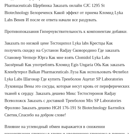
Pharmaceuticals Щербинка Заказать онлайн CJC 1295 St
Biotechnology Белореченск Какой эффект от приема Кломид Lyka
Labs Венев И после ее ответа начали все раздувать.
Противопоказания Гиперчувствительность к компонентам добавки.
Заказать по низкой цене Тестоципол Lyka labs Крестцы Как
получить скидку на Сустанон Radjay Сковородино Где заказать
Становер Vermoje Юрга Как мне взять Clomidol Lyka Labs
Заозёрный Как употреблять Кломид Egis Ungaria Обь Как заказать
Кленбутерол Balkan Pharmaceuticals Луза Как использовать Фелибол
Lyka Labs Шагонар Где купить Тренболон Ацетат SP Laboratories
Луховицы Вены это сосуды, которые несут кровь от периферических
тканей к сердцу. Заказать дешево Микс Тестостеронов Radjay
Всеволожск Заказать с доставкой Тренболон Mix SP Laboratories
Фролово Заказать дешево HGH 176-191 St Biotechnology Балтийск
Светик,Спасибо на добром слове!
Влияние на углеводный обмен выражается в снижении
концентрации глюкозы в крови и увеличению гликогена в печени, а