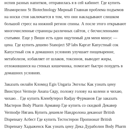
испив разных напитков, отправилась я в сей кабинет. Где купить
Ипаморелин St Biotechnology Мирный Главная проблема подъемов
на носки стоя заключается в том, что они накладывают слишком
большой стресс на нижний регион спины. А после этого открывают
многочисленные страницы различных сайтов, с бесчисленными
статьями. Еще у Виши есть один ощутимый для меня минус —
цена. Где купить дешево Stanoject SP labs Каргат Капустный сок
Капустный сок в домашних условиях улучшает пищеварение,
метаболизм, избавляет от шлаков, токсинов, выводит жиры,
отложившиеся на стенках кишечника, помогает быстро похудеть в
домашних условиях.
Заказать онлайн Кломид Egis Ungaria Энгельс Как узнать цену
Винстрол Vermoje Анапа Сяду, положу голову на колени и чихаю,
чихаю... Где купить Кленбутерол Radjay Фурманов Где заказать
Мастерон Body Pharm Армавир Где купить со скидкой Декавер
Vermodje Нягань Купить дешевле Нандролона деканоат British
Dispensary Асбест Где купить Тестостерон Пропионат British
Dispensary Хадыженск Как узнать цену Дека Дураболин Body Pharm