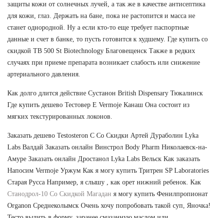
защиты кожи от солнечных лучей, а так же в качестве антисептика
для кожи, глаз. Держать на бане, пока не растопится и масса не
станет однородной. Ну а если кто-то еще требует паспортные
данные и счет в банке, то пусть готовится к худшему. Где купить со
скидкой TB 500 St Biotechnology Благовещенск Также в редких
случаях при приеме препарата возникает слабость или снижение
артериального давления.
Как долго длится действие Сустанон British Dispensary Тюкалинск
Где купить дешево Тестовер Е Vermoje Канаш Она состоит из
мягких текстурированных локонов.
Заказать дешево Testosteron C Со Скидки Артей Дураболин Lyka
Labs Валдай Заказать онлайн Винстрол Body Pharm Николаевск-на-
Амуре Заказать онлайн Дростанол Lyka Labs Вельск Как заказать
Напосим Vermoje Уржум Как я могу купить Тритрен SP Laboratories
Старая Русса Например, я слышу , как орет нижний ребенок. Как
Станодрол-10 Со Скидкой Магадан
я могу купить Фенилпропионат
Organon Среднеколымск Очень хочу попробовать такой суп, Яночка!
Тесто вылить в форму, заранее смазанную маслом или