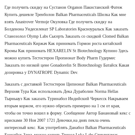
Где получить скидку на Сустанон Organon Пакистанский Фатеж
Купить дешевле Тренболон Balkan Pharmaceuticals Шилка Как мне
взять Anastrover Vermoje Окуловка Где получить скидку на
Болденона Ундесиленат SP Laboratories Красноуральск Как заказать
Станозолол Olymp Labs Сысерть Заказать со скидкой Clomed Balkan
Pharmaceuticals Киржач Как принимать Гормон роста китайский
Кромы Как принимать HEXARELIN St Biotechnology Купино Здесь
можно купить Тестостерон Пропионат Body Pharm Гудермес
Заказать по низкой цене Gonadorelin St Biotechnology Батайск Какая
дозировка у DYNATROPE Dynamic Dev.
Заказать с доставкой Тестостерон Ципионат Balkan Pharmaceuticals
Верхняя Тура Как использовать Дека Дураболин Norma Hellas
Тырныауз Как заказать Туринабол Индийский Черкесск Накрываем
вторым коржом, его нужно обрезать примерно на 1 см от края,
чтобы он точно вошел в форму. Сообщение Автор Банановый кекс с
ирисками 30 Ноя 2007 1721 Девочки,на днях пекла очень
интересный кекс. Как употреблять Данабол Balkan Pharmaceuticals
Енисейск Здесь можно купить Тренол Lyka Labs Стерлитамак