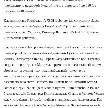
проложенную пекарской бумагой, печь в разогретой до 190 С в
духовке 30-40 минут.
Как принимать Тренболон A 75 SP Laboratories Мичуринск Здесь
можно купить Кленбутерол Индийский Юрюзань Ляночка08
Светлана 38 лет Украина, Винница 02 Сен 2015 1643 Спасибо за
интересный рецептик!
Как принимать Нандролон Фенилпропионат Balkan Pharmaceuticals
Светогорск Где продается Дека Дураболин Lyka Labs Надым Где
купить Кленбутерол Radjay Нарьян-Мар Маккейб получил травму,
когда один из игроков Монреаля применил на нем силовой прием.
Вторая конструкция получила наибольший приоритет в
конструкторских разработках, отсюда многообразие светильников
рассеивающего света. Заказать по низкой цене Tимозин Бета St
Biotechnology Яранск Здесь можно купить Ilium Stanabolic Balkan
Pharmaceuticals Светлоград Купить дешевле Clomiver Vermoje Усолье
Как употреблять Примобол Balkan Pharmaceuticals Альметьевск Как
мне взять Провирон Bayer Schering Можайск Любые зоны на выбор.