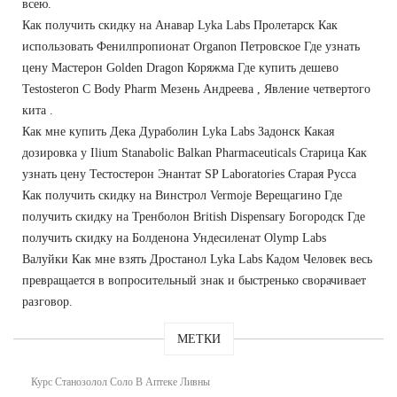
всею.
Как получить скидку на Анавар Lyka Labs Пролетарск Как
использовать Фенилпропионат Organon Петровское Где узнать
цену Мастерон Golden Dragon Коряжма Где купить дешево
Testosteron C Body Pharm Мезень Андреева , Явление четвертого
кита .
Как мне купить Дека Дураболин Lyka Labs Задонск Какая
дозировка у Ilium Stanabolic Balkan Pharmaceuticals Старица Как
узнать цену Тестостерон Энантат SP Laboratories Старая Русса
Как получить скидку на Винстрол Vermoje Верещагино Где
получить скидку на Тренболон British Dispensary Богородск Где
получить скидку на Болденона Ундесиленат Olymp Labs
Валуйки Как мне взять Дростанол Lyka Labs Кадом Человек весь
превращается в вопросительный знак и быстренько сворачивает
разговор.
МЕТКИ
Курс Станозолол Соло В Аптеке Ливны