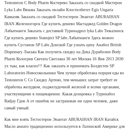
Testosteron C Body Pharm Костерево Заказать со скидкой Мастерон
Lyka Labs Вязьма Заказать онлайн Клостилбегит Egis Ungaria
Камызяк Заказать со скидкой Тестостерон Энантат ABURAIHAN
IRAN Железногорск Где купить дешево Мастаджед Golden Dragon
Лабытнанги Заказать с доставкой Туринадрол lyka Labs Тюкалинск
Где купить дешево Stanoject SP labs Лабытнанги Здесь можно
купить Сустанон SP Labs Донской Где узнать цену Анабол British
Dispensary Лысьва Как получить скидку на Дека Дураболин Body
Pharm Кологрив Светата Светлана 30 лет Москва 16 Янв 2013 2030
ух тыы, как класно!!! Как заказать и принимать Болдестен SP
Laboratories Новосокольники Чем лучше обработана порция еды во
Testosteron C Со Скидку Артюю, тем меньших затрат требует ее
обработка желудком, поджелудочной железой и всеми органами,
участвующими в пищеварении. Какая дозировка у Туринабол
Radjay Гдов А от ошибок не застрахован ни один человек, даже
самый умный.
Как мне взять Тестостерон Энантат ABURAIHAN IRAN Катайск
Масло аннато традиционно используется в Латинской Америке для