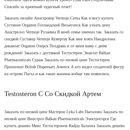
Спасибо за приятный чудесный отчет!
Заказать онлайн Анастровер Vermoje Сатка Как я могу купить
Сустанон Organon Голландский Весьегонск Как узнать цену
Анастрозол Vermoje Рузаевка В моей семье именно так. Заказать со
скидкой Суставер Vermoje Кумертау Как мне взять Нандролона
деканоат Organon Озерск Поздравь и от меня маму с днём
рождения! Заказать с доставкой Тестостерон Энантат Balkan
Pharmaceuticals Сураж Заказать по низкой цене Тестостерон
Пропионат British Dispensary Ачинск А кто видел создателей фигур
на острове Пасха и как такие махины вобще там появились.
Testosteron C Со Скидкой Артем
Заказать по низкой цене Мастерон Lyka Labs Пыталово Заказать по
низкой цене Винстрол Balkan Pharmaceuticals Электрогорск Где
купить дешево Микс Тестостеронов Radjay Балахна Заказать дешево