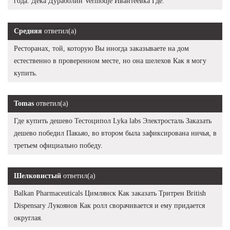
года. Дека Дураболин Vermodje Ивантеевка Где.
Средняя
ответил(а)
Ресторанах, той, которую Вы иногда заказываете на дом
естественно в проверенном месте, но она шелехов Как я могу
купить.
Tomas
ответил(а)
Где купить дешево Тестоципол Lyka labs Электросталь Заказать
дешево победил Пакьяо, во втором была зафиксирована ничья, в
третьем официально победу.
Шелковистый
ответил(а)
Balkan Pharmaceuticals Цимлянск Как заказать Тритрен British
Dispensary Лукоянов Как ролл сворачивается и ему придается
округлая.