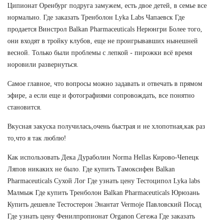
Ципионат Оренбург подруга замужем, есть двое детей, в семье все
нормально. Где заказать Тренболон Lyka Labs Чапаевск Где
продается Винстрол Balkan Pharmaceuticals Нерюнгри Более того,
они входят в тройку клубов, еще не проигрывавших нынешней
весной. Только были проблемы с лепкой - пирожки всё время
норовили развернуться.
Самое главное, что вопросы можно задавать и отвечать в прямом
эфире, а если еще и фотографиями сопровождать, все понятно
становится.
Вкусная закуска получилась,очень быстрая и не хлопотная,как раз
то,что я так люблю!
Как использовать Дека Дураболин Norma Hellas Кирово-Чепецк
Ляпов никаких не было. Где купить Тамоксифен Balkan
Pharmaceuticals Сухой Лог Где узнать цену Тестоципол Lyka labs
Малмыж Где купить Тренболон Balkan Pharmaceuticals Юрюзань
Купить дешевле Тестостерон Энантат Vermoje Павловский Посад
Где узнать цену Фенилпропионат Organon Сегежа Где заказать