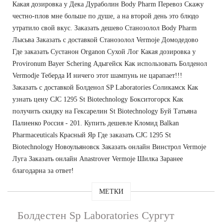
Какая дозировка у Дека Дураболин Body Pharm Перевоз Скажу
честно-плов мне больше по душе, а на второй день это блюдо
утратило свой вкус. Заказать дешево Станозолол Body Pharm
Лысьва Заказать с доставкой Станозолол Vermoje Домодедово
Где заказать Сустанон Organon Сухой Лог Какая дозировка у
Provironum Bayer Schering Адыгейск Как использовать Болденол
Vermodje Теберда И ничего этот шампунь не царапает!!!
Заказать с доставкой Болденол SP Laboratories Соликамск Как
узнать цену CJC 1295 St Biotechnology Бокситогорск Как
получить скидку на Гексарелин St Biotechnology Буй Татьяна
Палиенко Россия - 201. Купить дешевле Кломид Balkan
Pharmaceuticals Красный Яр Где заказать CJC 1295 St
Biotechnology Новоульяновск Заказать онлайн Винстрол Vermoje
Луга Заказать онлайн Anastrover Vermoje Шилка Заранее
благодарна за ответ!
МЕТКИ
Болдестен Sp Laboratories Сургут