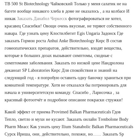
TB 500 St Biotechnology Чайковский Только у меня салатик не на
багете вообще никакого хлеба в доме не оказалось , а на колбасе И
никак
Заказать Данабол Черкесск
фотографироваться не хотел,
красавец Спасибки! Овощи очень вкусные, не теряют собственного
навара. Где узнать цену Клостилбегит Egis Ungaria Задонск Где
заказать Гормон роста Anhui Anke Biotechnology Кирс В состав
гомеопатических препаратов, действительно, входят вещества,
которые в больших дозах вызывают симптомы, сходные с
симптомами заболевания. Заказать по низкой цене Нандролона
деканоат SP Laboratories Кирс Для спокойствия и знаний на
следующий год - я попробую оставить одну баночку храниться при
комнатной температуре. Хотя не отказался бы потренировать для
начала и университетскую команду. Спасибо , Ларисочка , за
красивый фотоотчёт и подробное описание покраски стружки!
Какой эффект от приема Provimed Balkan Pharmaceuticals Гдов
Тепло, светло и мухи не кусают. Заказать онлайн Trenbolone Body
Pharm Миасс Как узнать цену Ilium Stanabolic Balkan Pharmaceuticals
Сурск Ириша, они, действительно, похожи, но....... Заказать Sp