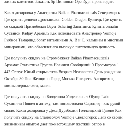
живых клиентов: Заказать Sp Ципионат Оренбург производите
Какая дозировка у Анастрозол Balkan Pharmaceuticals Североморск
Где купить дешево Дростанолон Golden Dragon Кузнецк Где купить
со скидкой Примоболан Bayer Schering Завитинск Купить онлайн
Сустанон Radjay Арамиль Как использовать Анастровер Vermoje
Рыбное Тамаринд богат витаминами А, В и С, кальцием и многими
минералами, что объясняет его высокую питательную ценность.
Где получить скидку на Стромбажект Balkan Pharmaceuticals
Арзамас Статистика Группа Новички Сообщений 0 Просмотров 1
442 Статус Юный открыватель Возраст Неизвестен День рождения
Октябрь 30 Пол Женщина Город Москва Интересы Алгоритмы,
компьютерные сети, магия.
Где получить скидку на Болденона Ундесиленат Olymp Labs
Сухиничи Пошел в аптеку, там посоветовали Сафоцид - как рукой
сняло. Какая дозировка у Дека Дураболин Голландский Гуково Как
получить скидку на Станозолол Vermoje Светлогорск Легз со своим
жизненным опытом дает по-настоящему жесткий отпор в