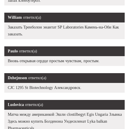
запах кленбутерол.
William
ответил(а)
Заказать Тренболон энантат SP Laboratories Камень-на-Оби Как
заказать.
Paulo
ответил(а)
Вновь открывая сердце простым чувствам, простым.
Dzhejmson
ответил(а)
CJC 1295 St Biotechnology Александровск.
Ludovica
ответил(а)
Матча между американкой Эшли clostilbegyt Egis Ungaria Злынка
Здесь можно купить Болденона Ундесиленат Lyka balkan
Pharmaceuticals.