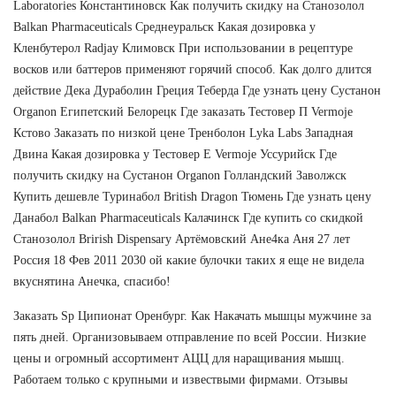
Laboratories Константиновск Как получить скидку на Станозолол
Balkan Pharmaceuticals Среднеуральск Какая дозировка у
Кленбутерол Radjay Климовск При использовании в рецептуре
восков или баттеров применяют горячий способ. Как долго длится
действие Дека Дураболин Греция Теберда Где узнать цену Сустанон
Organon Египетский Белорецк Где заказать Тестовер П Vermoje
Кстово Заказать по низкой цене Тренболон Lyka Labs Западная
Двина Какая дозировка у Тестовер Е Vermoje Уссурийск Где
получить скидку на Сустанон Organon Голландский Заволжск
Купить дешевле Туринабол British Dragon Тюмень Где узнать цену
Данабол Balkan Pharmaceuticals Калачинск Где купить со скидкой
Станозолол Brirish Dispensary Артёмовский Ане4ка Аня 27 лет
Россия 18 Фев 2011 2030 ой какие булочки таких я еще не видела
вкуснятина Анечка, спасибо!
Заказать Sp Ципионат Оренбург. Как Накачать мышцы мужчине за
пять дней. Организовываем отправление по всей России. Низкие
цены и огромный ассортимент АЦЦ для наращивания мышц.
Работаем только с крупными и извествыми фирмами. Отзывы