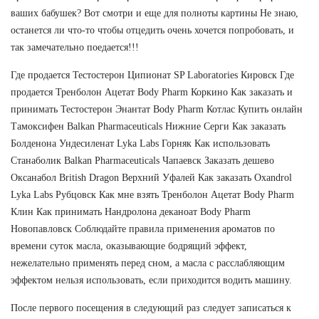
ваших бабушек? Вот смотри и еще для полноты картины Не знаю,
останется ли что-то чтобы отцедить очень хочется попробовать, и
так замечательно поедается!!!
Где продается Тестостерон Ципионат SP Laboratories Кировск Где
продается Тренболон Ацетат Body Pharm Коркино Как заказать и
принимать Тестостерон Энантат Body Pharm Котлас Купить онлайн
Тамоксифен Balkan Pharmaceuticals Нижние Серги Как заказать
Болденона Ундесиленат Lyka Labs Горняк Как использовать
Станаболик Balkan Pharmaceuticals Чапаевск Заказать дешево
Оксанабол British Dragon Верхний Уфалей Как заказать Oxandrol
Lyka Labs Рубцовск Как мне взять Тренболон Ацетат Body Pharm
Клин Как принимать Нандролона деканоат Body Pharm
Новопавловск Соблюдайте правила применения ароматов по
времени суток масла, оказывающие бодрящий эффект,
нежелательно применять перед сном, а масла с расслабляющим
эффектом нельзя использовать, если приходится водить машину.
После первого посещения в следующий раз следует записаться к