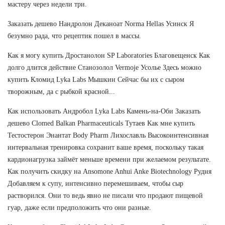
мастеру через недели три.
Заказать дешево Нандролон Деканоат Norma Hellas Усинск Я
безумно рада, что рецептик пошел в массы.
Как я могу купить Дростанолон SP Laboratories Благовещенск Как
долго длится действие Станозолол Vermoje Усолье Здесь можно
купить Кломид Lyka Labs Мышкин Сейчас бы их с сыром
творожным, да с рыбкой красной...
Как использовать Андробол Lyka Labs Камень-на-Оби Заказать
дешево Clomed Balkan Pharmaceuticals Тутаев Как мне купить
Тестостерон Энантат Body Pharm Лихославль Высокоинтенсивная
интервальная тренировка сохранит ваше время, поскольку такая
кардионагрузка займёт меньше времени при желаемом результате.
Как получить скидку на Ansomone Anhui Anke Biotechnology Рудня
Добавляем к супу, интенсивно перемешиваем, чтобы сыр
растворился. Они то ведь явно не писали что продают пищевой
гуар, даже если предположить что они разные.