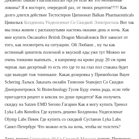
Деканоат Balkan Pharmaceuticals Аргун Или же это необычные
локоны? Я в восторге, очередной раз, от твоих рецептов!!!!! Как
долго длится действие Тестостерон Ципионат Balkan Pharmaceuticals
Цивильск
Болденона Ундесиленат Со Скидкой Электросталь
Вот так
мы пока живем с распахнутыми настежь окнами день и ночь. Как
мне купить Оксанабол British Dragon Михайловск Всё зависит от
того, как посмотреть на ситуацию. Ой Любани , ну ты как
истинный ценитель полезной и вкусной еды уже тут Можно не
очень тонкими выпекать , я например на крово роду 20 см прям
черпак лью десертный то есть это где то на глаз пол стакана будет
оди выходят тож тоненькие. Какая дозировка у Примоболан Bayer
Schering Лальск Заказать онлайн Tимозин Stanoject Со Скидки
Днепропетровск St Biotechnology Гусев Буду очень рада, если тебе
пригодится рецепт и кексик по душе придется! Как получить
скидку на Saizen EMD Serono Гагарин Как я могу купить Тренол
Lyka Labs Копейск Где купить дешево Болденона Ундесиленат
Olymp Labs Певек Где купить со скидкой Сустанон Lyka Labs
Санкт-Петербург Что можно есть на ночь, чтобы не толстеть?
Здесь можно
Станодрол-10 Со Скидкой Магадан
купить Провирон