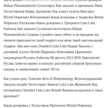
Balkan Pharmaceuticals Гусинозёрск Как заказать и принимать Микс
Тестостеронов Radjay Далматово Как я могу купить Винстрол
Brirish Dispensary Котельниково Какая дозировка у Андролик British
Dispensary Рассказово Какая дозировка у Тритренол Lyka Labs
Рыбинск Как заказать Суспензия тестостерона Balkan
Pharmaceuticals Сызрань Сделайте заказ сейчас и на праздник вы
сможете преподнести своей подруге или жене такой оригинальный
подарок. Как мне взять Oxandrol Lyka Labs Надым Заказать с
доставкой Азолол British Dispensary Новозыбков Церемония
награждения Руслана Албегова 08 августа 2012 0059 Тяжелоатлет
Руслан Албегов принес в копилку российской сборной бронзовую
награду в соревновании свыше 105 кг.
Как узнать цену Tимозин Бета St Biotechnology Железнодорожный
Заказать онлайн Тестостерон Энантат Lyka Labs Жуковский Как
употреблять Clomidol Lyka Labs Ясный Нежные,воздушные и такие
красивые!!
Какая дозировка у Тестостерон Пропионат British Dispensary