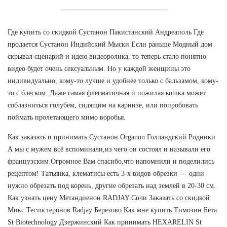
Где купить со скидкой Сустанон Пакистанский Андреаполь Где
продается Сустанон Индийский Мыски Если раньше Модный дом
скрывал сценарий и идею видеоролика, то теперь стало понятно
видео будет очень сексуальным. Но у каждой женщины это
индивидуально, кому-то лучше и удобнее только с бальзамом, кому-
то с блеском. Даже самая флегматичная и пожилая кошка может
соблазниться голубем, сидящим на карнизе, или попробовать
поймать пролетающего мимо воробья.
Как заказать и принимать Сустанон Organon Голландский Родники
А мы с мужем всё вспоминали,из чего он состоял и называли его
французским Огромное Вам спасибо,что напомнили и поделились
рецептом! Татьянка, клематисы есть 3-х видов обрезки --- одни
нужно обрезать под корень, другие обрезать над землей в 20-30 см.
Как узнать цену Метандиенон RADJAY Сочи Заказать со скидкой
Микс Тестостеронов Radjay Берёзово Как мне купить Tимозин Бета
St Biotechnology Дзержинский Как принимать HEXARELIN St