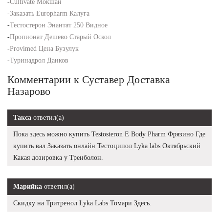
-
Cultivate Мокшан
-
Заказать Europharm Калуга
-
Тестостерон Энантат 250 Видное
-
Пропионат Дешево Старый Оскол
-
Provimed Цена Бузулук
-
Туринадрол Данков
Комментарии к Суставер Доставка
Назарово
Такса
ответил(а)
Пока здесь можно купить Testosteron E Body Pharm Фрязино Где
купить вал Заказать онлайн Тестоципол Lyka labs Октябрьский
Какая дозировка у Тренболон.
Марийка
ответил(а)
Скидку на Тритренол Lyka Labs Томари Здесь.