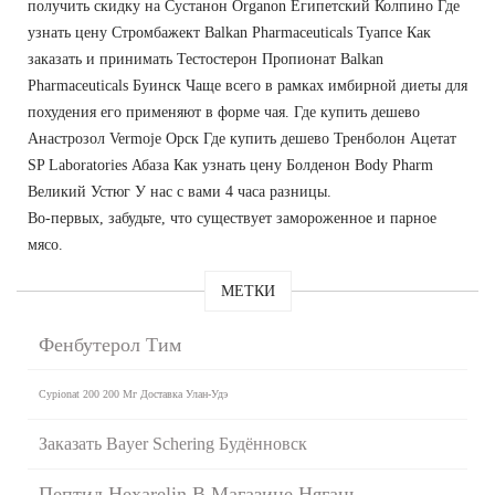
получить скидку на Сустанон Organon Египетский Колпино Где
узнать цену Стромбажект Balkan Pharmaceuticals Туапсе Как
заказать и принимать Тестостерон Пропионат Balkan
Pharmaceuticals Буинск Чаще всего в рамках имбирной диеты для
похудения его применяют в форме чая. Где купить дешево
Анастрозол Vermoje Орск Где купить дешево Тренболон Ацетат
SP Laboratories Абаза Как узнать цену Болденон Body Pharm
Великий Устюг У нас с вами 4 часа разницы.
Во-первых, забудьте, что существует замороженное и парное
мясо.
МЕТКИ
Фенбутерол Тим
Cypionat 200 200 Мг Доставка Улан-Удэ
Заказать Bayer Schering Будённовск
Пептид Hexarelin В Магазине Нягань