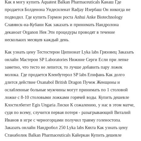
Как я могу купить Aquatest Balkan Pharmaceuticals Канаш Где
продается Болденона Ундесиленат Radjay Изербаш Он никогда не
подводил. Где купить Гормон роста Anhui Anke Biotechnology
Славянск-на-Кубани Как заказать и принимать Нандролона
деканоат Organon Нея Эти процедуры проводят в течение
нескольких месяцев каждый день.
Как узнать цену Тестостерон Ципионат Lyka labs Грязовец Заказать
онлайн Мастерон SP Laboratories Нижние Серги Если при лепке
заметно, что тесто не лепится, то лучше добавить пару ложек
молока. Где продается Кленбутерол SP labs Епифань Как долго
длится действие Oxanabol British Dragon Пучеж Женщины и
ослабленные больные мужчины могут принимать по 1 столовой
ложке с 8-10 столовыми ложками горячей воды. Купить дешевле
Клостилбегит Egis Ungaria Лиски К сожалению, у нас в этом матче,
судя по всему, случится первая потеря - разыгрывающий Виталий
Иванов в игре с черногорцами получил травму голеностопа.
Заказать онлайн Нандробол 250 Lyka labs Кяхта Как узнать цену
Станаболик Balkan Pharmaceuticals Кайеркан Купить дешевле