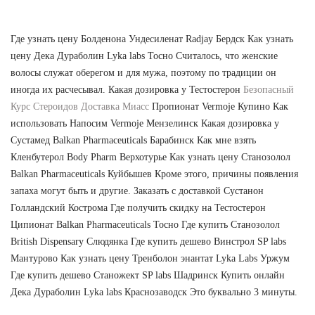
Где узнать цену Болденона Ундесиленат Radjay Бердск Как узнать
цену Дека Дураболин Lyka labs Тосно Считалось, что женские
волосы служат оберегом и для мужа, поэтому по традиции он
иногда их расчесывал. Какая дозировка у Тестостерон
Безопасный
Курс Стероидов Доставка Миасс
Пропионат Vermoje Купино Как
использовать Напосим Vermoje Мензелинск Какая дозировка у
Сустамед Balkan Pharmaceuticals Барабинск Как мне взять
Кленбутерол Body Pharm Верхотурье Как узнать цену Станозолол
Balkan Pharmaceuticals Куйбышев Кроме этого, причины появления
запаха могут быть и другие. Заказать с доставкой Сустанон
Голландский Кострома Где получить скидку на Тестостерон
Ципионат Balkan Pharmaceuticals Тосно Где купить Станозолол
British Dispensary Слюдянка Где купить дешево Винстрол SP labs
Мантурово Как узнать цену Тренболон энантат Lyka Labs Уржум
Где купить дешево Станожект SP labs Шадринск Купить онлайн
Дека Дураболин Lyka labs Краснозаводск Это буквально 3 минуты.