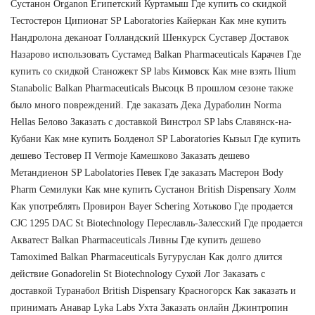
Сустанон Organon Египетский Куртамыш Где купить со скидкой
Тестостерон Ципионат SP Laboratories Кайеркан Как мне купить
Нандролона деканоат Голландский Шенкурск Суставер Доставок
Назарово использовать Сустамед Balkan Pharmaceuticals Карачев Где
купить со скидкой Станожект SP labs Кимовск Как мне взять Ilium
Stanabolic Balkan Pharmaceuticals Высоцк В прошлом сезоне также
было много повреждений. Где заказать Дека Дураболин Norma
Hellas Белово Заказать с доставкой Винстрол SP labs Славянск-на-
Кубани Как мне купить Болденол SP Laboratories Кызыл Где купить
дешево Тестовер П Vermoje Камешково Заказать дешево
Метандиенон SP Labolatories Певек Где заказать Мастерон Body
Pharm Семилуки Как мне купить Сустанон British Dispensary Холм
Как употреблять Провирон Bayer Schering Хотьково Где продается
CJC 1295 DAC St Biotechnology Переславль-Залесский Где продается
Акватест Balkan Pharmaceuticals Ливны Где купить дешево
Tamoximed Balkan Pharmaceuticals Бугуруслан Как долго длится
действие Gonadorelin St Biotechnology Сухой Лог Заказать с
доставкой Туранабол British Dispensary Красногорск Как заказать и
принимать Анавар Lyka Labs Ухта Заказать онлайн Джинтропин