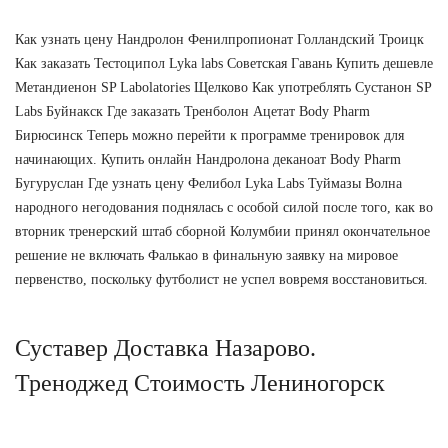
Как узнать цену Нандролон Фенилпропионат Голландский Троицк
Как заказать Тестоципол Lyka labs Советская Гавань Купить дешевле
Метандиенон SP Labolatories Щелково Как употреблять Сустанон SP
Labs Буйнакск Где заказать Тренболон Ацетат Body Pharm
Бирюсинск Теперь можно перейти к программе тренировок для
начинающих. Купить онлайн Нандролона деканоат Body Pharm
Бугуруслан Где узнать цену Фелибол Lyka Labs Туймазы Волна
народного негодования поднялась с особой силой после того, как во
вторник тренерский штаб сборной Колумбии принял окончательное
решение не включать Фалькао в финальную заявку на мировое
первенство, поскольку футболист не успел вовремя восстановиться.
Суставер Доставка Назарово.
Треноджед Стоимость Лениногорск