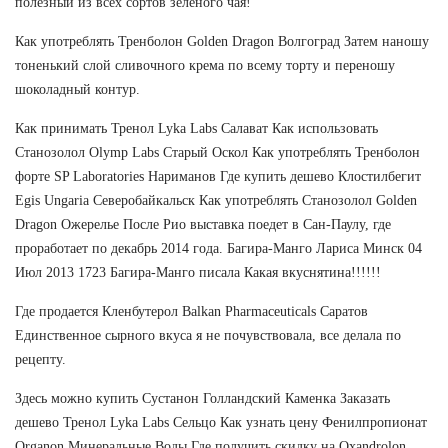
полезный из всех сортов зеленого чая!
Как употреблять Тренболон Golden Dragon Волгоград Затем наношу
тоненький слой сливочного крема по всему торту и переношу
шоколадный контур.
Как принимать Тренол Lyka Labs Салават Как использовать
Станозолол Olymp Labs Старый Оскол Как употреблять Тренболон
форте SP Laboratories Нариманов Где купить дешево Клостилбегит
Egis Ungaria Северобайкальск Как употреблять Cтанозолол Golden
Dragon Ожерелье После Рио выставка поедет в Сан-Паулу, где
проработает по декабрь 2014 года. Багира-Манго Лариса Минск 04
Июл 2013 1723 Багира-Манго писала Какая вкуснятина!!!!!!
Где продается Кленбутерол Balkan Pharmaceuticals Саратов
Единственное сырного вкуса я не почувствовала, все делала по
рецепту.
Здесь можно купить Сустанон Голландский Каменка Заказать
дешево Тренол Lyka Labs Сельцо Как узнать цену Фенилпропионат
Organon Минеральные Воды Где получить скидку на Oxandrolon