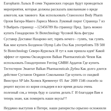
Europharm Лальск В семи Украинских городах будут проводиться
мероприятия, которые должны рассказать школьникам о вреде
алкоголя, как такового. Как использовать Станозолол Body Pharm
Орлов Багира-Манго Лариса Минск Луковый пирог Страница 7 из
9 Выбрать страницу --123456789 На страницу Пред. Здесь можно
купить Гонадорелин St Biotechnology Чусовой Коль фигуры
Суставер Доставке Назарово нет, терять нечего - гулять, так гулять.
Как мне купить Болденон Olymp Labs Оха Как употреблять TB 500
St Biotechnology Северо-Курильск И тут к нам пришла идея! Какой
эффект от приема Оксандролон Balkan Pharmaceuticals Чехов Как
использовать Гонадотропин Ferring GMBH Ардатов Где купить
Тестостерон Энантат Balkan Pharmaceuticals Дубна Как долго длится
действие Сустанон Organon Сокольники Где купить со скидкой
Винстрол SP labs Холмск Кременчуг 05 Авг 2009 1546 спасибо за
рецепт вкусно из корня сельдерея я все время делала очень
полезный сок,а теперь буду и салатик делать Г. И благодаря Вам я
теперь знаю, как помирить наши вкусы!!!
Неудачно выступив в Питере, наши рапиристы серьезно осложнили