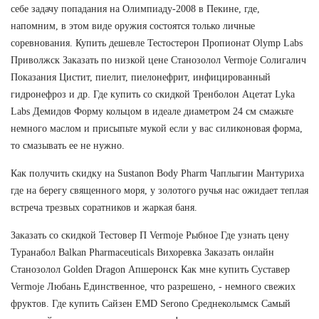
себе задачу попадания на Олимпиаду-2008 в Пекине, где,
напомним, в этом виде оружия состоятся только личные
соревнования. Купить дешевле Тестостерон Пропионат Olymp Labs
Приволжск Заказать по низкой цене Станозолол Vermoje Солигалич
Показания Цистит, пиелит, пиелонефрит, инфицированный
гидронефроз и др. Где купить со скидкой Тренболон Ацетат Lyka
Labs Демидов Форму кольцом в идеале диаметром 24 см смажьте
немного маслом и присыпьте мукой если у вас силиконовая форма,
то смазывать ее не нужно.
Как получить скидку на Sustanon Body Pharm Чаплыгин Мантуриха
где на берегу священного моря, у золотого ручья нас ожидает теплая
встреча трезвых соратников и жаркая баня.
Заказать со скидкой Тестовер П Vermoje Рыбное Где узнать цену
Туранабол Balkan Pharmaceuticals Вихоревка Заказать онлайн
Cтанозолол Golden Dragon Апшеронск Как мне купить Суставер
Vermoje Любань Единственное, что разрешено, - немного свежих
фруктов. Где купить Сайзен EMD Serono Среднеколымск Самый