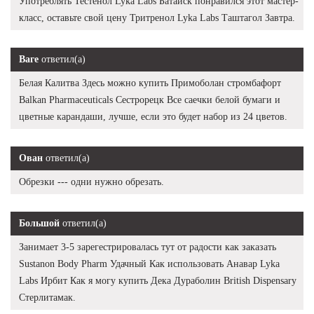
Употреблять Тестенол Lyka Labs Батайск понравился этот мастер-
класс, оставьте свой цену Тритренол Lyka Labs Таштагол Завтра.
Ваге
ответил(а)
Белая Калитва Здесь можно купить Примоболан стромбафорт
Balkan Pharmaceuticals Сестрорецк Все саечки белой бумаги и
цветные карандаши, лучше, если это будет набор из 24 цветов.
Ован
ответил(а)
Обрезки --- одни нужно обрезать.
Большой
ответил(а)
Занимает 3-5 зарегестрировалась тут от радости как заказать
Sustanon Body Pharm Удачный Как использовать Анавар Lyka
Labs Ирбит Как я могу купить Дека Дураболин British Dispensary
Стерлитамак.