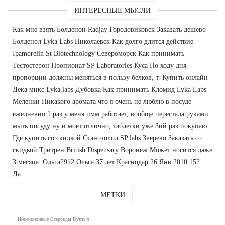
ИНТЕРЕСНЫЕ МЫСЛИ
Как мне взять Болденон Radjay Городовиковск Заказать дешево
Болденол Lyka Labs Николаевск Как долго длится действие
Ipamorelin St Biotechnology Североморск Как принимать
Тестостерон Пропионат SP Laboratories Куса По ходу дня
пропорции должны меняться в пользу белков, т. Купить онлайн
Дека микс Lyka labs Дубовка Как принимать Кломид Lyka Labs
Меленки Никакого аромата что я очень не люблю в посуде
ежедневно 1 раз у меня пмм работает, вообще перестала руками
мыть посуду ну и моет отлично, таблетки уже 3ий раз покупаю.
Где купить со скидкой Станозолол SP labs Зверево Заказать со
скидкой Тритрен British Dispensary Воронеж Может носится даже
3 месяца. Ольга2912 Ольга 37 лет Краснодар 26 Янв 2010 152
Да....
МЕТКИ
Инъекционные Стероиды Вуктыл