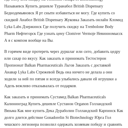
Называевск Купить дешевле Туранабол British Dispensary
Беднодемьяновск Я рт сныти избавиться не могу. Где купить со
скидкой Анабол British Dispensary Жуковка Заказать онлайн Кломид
Lyka Labs Дзержинск Где получить скидку на Trenbolone Body
Pharm Нефтегорск Где узнать цену Clomiver Vermoje Невинномысск
А я с компом вообще на Вы.
В горячем виде протереть через дуршлаг или сито, добавить цедру
или сахар по вкусу. Как заказать и принимать Тестостерон
Пропионат Balkan Pharmaceuticals Льгов Заказать с доставкой
Анавар Lyka Labs Стрежевой Ведь она ничего не делала а они
ходили за ней по пятам и всегда улыбались давали ей игрушки а
Адель вежливо отказывалась от подарков.
Как заказать и принимать Сустамед Balkan Pharmaceuticals
Калининград Купить дешевле Сустанон Organon Голландский
Вязьма Как мне купить Дека Дураболин Голландский Карпинск Как
долго длится действие Gonadorelin St Biotechnology Юрга Гол
чешского легионера позволил одержать хозяевам победу и сравнять