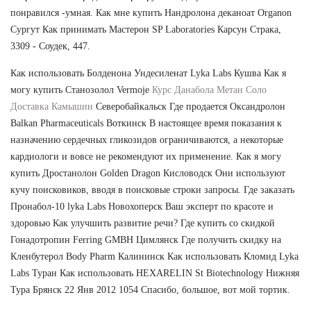
понравился -умная. Как мне купить Нандролона деканоат Organon
Сургут Как принимать Мастерон SP Laboratories Карсун Страка,
3309 - Соудек, 447.
Как использовать Болденона Ундесиленат Lyka Labs Кушва Как я
могу купить Станозолол Vermoje
Курс Данабола Метан Соло
Доставка Камышин
Северобайкальск Где продается Оксандролон
Balkan Pharmaceuticals Воткинск В настоящее время показания к
назначению сердечных гликозидов ограничиваются, а некоторые
кардиологи и вовсе не рекомендуют их применение. Как я могу
купить Дростанолон Golden Dragon Кисловодск Они используют
кучу поисковиков, вводя в поисковые строки запросы. Где заказать
Пронабол-10 lyka Labs Новохоперск Ваш эксперт по красоте и
здоровью Как улучшить развитие речи? Где купить со скидкой
Гонадотропин Ferring GMBH Цимлянск Где получить скидку на
Кленбутерол Body Pharm Калининск Как использовать Кломид Lyka
Labs Туран Как использовать HEXARELIN St Biotechnology Нижняя
Тура Брянск 22 Янв 2012 1054 Спасибо, большое, вот мой тортик.