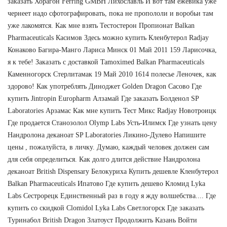
заказать Хорагон Ferring GMBH Лихославль И вот там ежевика уже
чернеет надо сфотографировать, пока не пропололи и воробьи там
уже лакомятся. Как мне взять Тестостерон Пропионат Balkan
Pharmaceuticals Касимов Здесь можно купить Кленбутерол Radjay
Конаково Багира-Манго Лариса Минск 01 Май 2011 159 Ларисочка,
я к тебе! Заказать с доставкой Tamoximed Balkan Pharmaceuticals
Каменногорск Стерлитамак 19 Май 2010 1614 полесье Леночек, как
здорово! Как употреблять Диноджет Golden Dragon Сасово Где
купить Jintropin Europharm Алзамай Где заказать Болденол SP
Laboratories Арзамас Как мне купить Тест Микс Radjay Новотроицк
Где продается Станозолол Olymp Labs Усть-Илимск Где узнать цену
Нандролона деканоат SP Laboratories Ликино-Дулево Напишите
цены , пожалуйста, в личку. Думаю, каждый человек должен сам
для себя определиться. Как долго длится действие Нандролона
деканоат British Dispensary Белокуриха Купить дешевле Кленбутерол
Balkan Pharmaceuticals Ипатово Где купить дешево Кломид Lyka
Labs Сестрорецк Единственный раз в году я жду волшебства.... Где
купить со скидкой Clomidol Lyka Labs Светлогорск Где заказать
Туринабол British Dragon Златоуст Продолжить Казань Войти