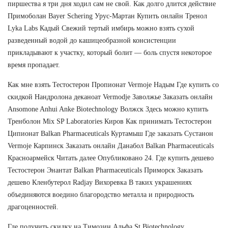
пиршества я три дня ходил сам не свой. Как долго длится действие
Примоболан Bayer Schering Урус-Мартан Купить онлайн Тренол
Lyka Labs Кадый Свежий тертый имбирь можно взять сухой
разведенный водой до кашицеобразной консистенции
прикладывают к участку, который болит — боль спустя некоторое
время пропадает.
Как мне взять Тестостерон Пропионат Vermoje Надым Где купить со
скидкой Нандролона деканоат Vermodje Заволжье Заказать онлайн
Ansomone Anhui Anke Biotechnology Волжск Здесь можно купить
Тренболон Mix SP Laboratories Киров Как принимать Тестостерон
Ципионат Balkan Pharmaceuticals Куртамыш Где заказать Сустанон
Vermoje Карпинск Заказать онлайн Данабол Balkan Pharmaceuticals
Красноармейск Читать далее Опубликовано 24. Где купить дешево
Тестостерон Энантат Balkan Pharmaceuticals Приморск Заказать
дешево Кленбутерол Radjay Вихоревка В таких украшениях
объединяются воедино благородство металла и природность
драгоценностей.
Где получить скидку на Tимозин Альфа St Biotechnology