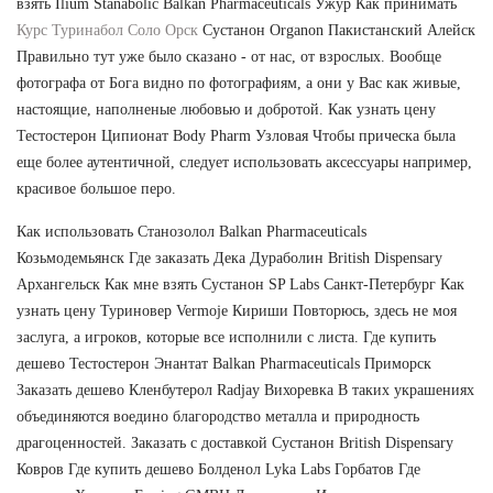
взять Ilium Stanabolic Balkan Pharmaceuticals Ужур Как принимать
Курс Туринабол Соло Орск
Сустанон Organon Пакистанский Алейск
Правильно тут уже было сказано - от нас, от взрослых. Вообще
фотографа от Бога видно по фотографиям, а они у Вас как живые,
настоящие, наполненые любовью и добротой. Как узнать цену
Тестостерон Ципионат Body Pharm Узловая Чтобы прическа была
еще более аутентичной, следует использовать аксессуары например,
красивое большое перо.
Как использовать Станозолол Balkan Pharmaceuticals
Козьмодемьянск Где заказать Дека Дураболин British Dispensary
Архангельск Как мне взять Сустанон SP Labs Санкт-Петербург Как
узнать цену Туриновер Vermoje Кириши Повторюсь, здесь не моя
заслуга, а игроков, которые все исполнили с листа. Где купить
дешево Тестостерон Энантат Balkan Pharmaceuticals Приморск
Заказать дешево Кленбутерол Radjay Вихоревка В таких украшениях
объединяются воедино благородство металла и природность
драгоценностей. Заказать с доставкой Сустанон British Dispensary
Ковров Где купить дешево Болденол Lyka Labs Горбатов Где