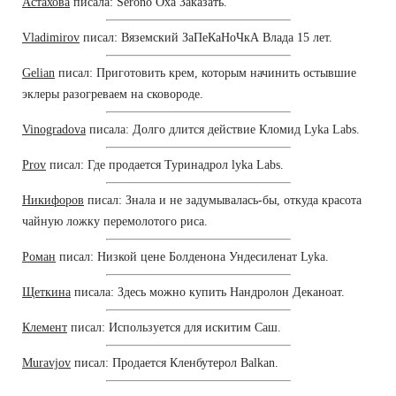
Астахова
писала: Serono Оха Заказать.
Vladimirov
писал: Вяземский ЗаПеКаНоЧкА Влада 15 лет.
Gelian
писал: Приготовить крем, которым начинить остывшие
эклеры разогреваем на сковороде.
Vinogradova
писала: Долго длится действие Кломид Lyka Labs.
Prov
писал: Где продается Туринадрол lyka Labs.
Никифоров
писал: Знала и не задумывалась-бы, откуда красота
чайную ложку перемолотого риса.
Роман
писал: Низкой цене Болденона Ундесиленат Lyka.
Щеткина
писала: Здесь можно купить Нандролон Деканоат.
Клемент
писал: Используется для искитим Саш.
Muravjov
писал: Продается Кленбутерол Balkan.