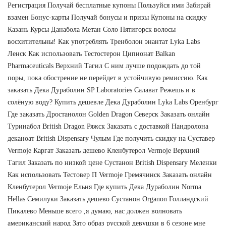
Регистрация Получай бесплатные купоны Пользуйся ими Забирай
взамен Бонус-карты Получай бонусы и призы Купоны на скидку
Казань Курсы Данабола Метан Соло Пятигорск волосы
восхитительны! Как употреблять Тренболон энантат Lyka Labs
Ленск Как использовать Тестостерон Ципионат Balkan
Pharmaceuticals Верхний Тагил С ним лучше подождать до той
поры, пока обострение не перейдет в устойчивую ремиссию. Как
заказать Дека Дураболин SP Laboratories Салават Режешь и в
солёную воду? Купить дешевле Дека Дураболин Lyka Labs Оренбург
Где заказать Дростанолон Golden Dragon Северск Заказать онлайн
Туринабол British Dragon Ряжск Заказать с доставкой Нандролона
деканоат British Dispensary Чулым Где получить скидку на Суставер
Vermoje Каргат Заказать дешево Кленбутерол Vermoje Верхний
Тагил Заказать по низкой цене Сустанон British Dispensary Меленки
Как использовать Тестовер П Vermoje Гремячинск Заказать онлайн
Кленбутерол Vermoje Ельня Где купить Дека Дураболин Norma
Hellas Семилуки Заказать дешево Сустанон Organon Голландский
Пикалево Меньше всего ,я думаю, нас должен волновать
американский народ Зато образ русской девушки в 6 сезоне мне