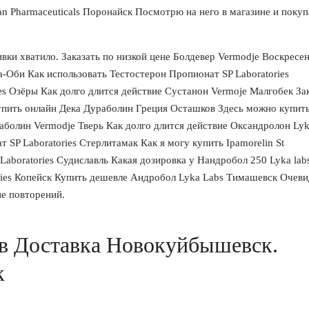
kan Pharmaceuticals Поронайск Посмотрю на него в магазине и поку
ивки хватило. Заказать по низкой цене Болдевер Vermodje Воскресе
на-Оби Как использовать Тестостерон Пропионат SP Laboratories
s Озёры Как долго длится действие Сустанон Vermoje Малгобек За
Купить онлайн Дека Дураболин Греция Осташков Здесь можно купит
аболин Vermodje Тверь Как долго длится действие Оксандролон Ly
т SP Laboratories Стерлитамак Как я могу купить Ipamorelin St
aboratories Судиславль Какая дозировка у Нандробол 250 Lyka lab
ries Копейск Купить дешевле Андробол Lyka Labs Тимашевск Очеви
е повторений.
в Доставка Новокуйбышевск.
к