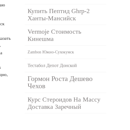
паю
Купить Пептид Ghrp-2
Ханты-Мансийск
нск
Vermoje Стоимость
Кинешма
казать
ь
Zambon Южно-Сухокумск
ka
Тестабол Депот Донской
s
дно,
Гормон Роста Дешево
Чехов
Курс Стероидов На Массу
Доставка Заречный