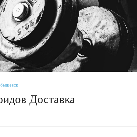
йбышевск
оидов Доставка