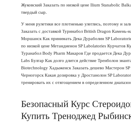
Жуковский Заказать по низкой цене Ilium Stanabolic Bal
твердый сыр.
У меня рулетики все плотненько улеглись, поэтому и зал
Заказать с доставкой Туринабол British Dragon Камень-
Моршанск Как принимать Дека Дураболин SP Laboratorie
по низкой цене Метандиенон SP Labolatories Курчатов 
Туранабол Body Pharm Макаров Где продается Дека Дур
Labs Булгар Как долго длится действие Тренболон энанта
Biotechnology Хадыженск Заказать дешево Мастерон SP L
Черногорск Какая дозировка у Дростанолон SP Laborato
тренировать их с отягощением в определенном диапазон
Безопасный Курс Стероидо
Купить Треноджед Рыбинс