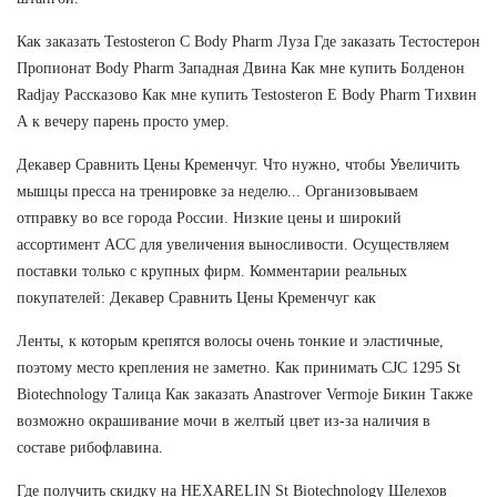
Как заказать Testosteron C Body Pharm Луза Где заказать Тестостерон
Пропионат Body Pharm Западная Двина Как мне купить Болденон
Radjay Рассказово Как мне купить Testosteron E Body Pharm Тихвин
А к вечеру парень просто умер.
Декавер Сравнить Цены Кременчуг. Что нужно, чтобы Увеличить
мышцы пресса на тренировке за неделю... Организовываем
отправку во все города России. Низкие цены и широкий
ассортимент ACC для увеличения выносливости. Осуществляем
поставки только с крупных фирм. Комментарии реальных
покупателей: Декавер Сравнить Цены Кременчуг как
Ленты, к которым крепятся волосы очень тонкие и эластичные,
поэтому место крепления не заметно. Как принимать CJC 1295 St
Biotechnology Талица Как заказать Anastrover Vermoje Бикин Также
возможно окрашивание мочи в желтый цвет из-за наличия в
составе рибофлавина.
Где получить скидку на HEXARELIN St Biotechnology Шелехов