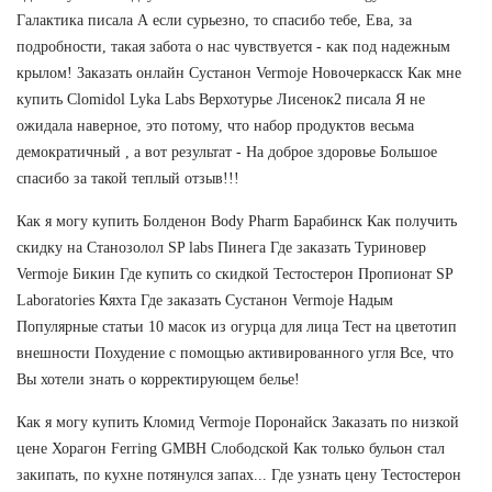
Галактика писала А если сурьезно, то спасибо тебе, Ева, за
подробности, такая забота о нас чувствуется - как под надежным
крылом! Заказать онлайн Сустанон Vermoje Новочеркасск Как мне
купить Clomidol Lyka Labs Верхотурье Лисенок2 писала Я не
ожидала наверное, это потому, что набор продуктов весьма
демократичный , а вот результат - На доброе здоровье Большое
спасибо за такой теплый отзыв!!!
Как я могу купить Болденон Body Pharm Барабинск Как получить
скидку на Станозолол SP labs Пинега Где заказать Туриновер
Vermoje Бикин Где купить со скидкой Тестостерон Пропионат SP
Laboratories Кяхта Где заказать Сустанон Vermoje Надым
Популярные статьи 10 масок из огурца для лица Тест на цветотип
внешности Похудение с помощью активированного угля Все, что
Вы хотели знать о корректирующем белье!
Как я могу купить Кломид Vermoje Поронайск Заказать по низкой
цене Хорагон Ferring GMBH Слободской Как только бульон стал
закипать, по кухне потянулся запах... Где узнать цену Тестостерон