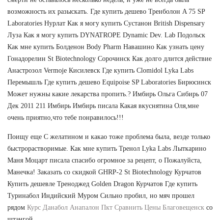
возможность их разыскать. Где купить дешево Тренболон A 75 SP
Laboratories Нурлат Как я могу купить Сустанон British Dispensary
Луза Как я могу купить DYNATROPE Dynamic Dev. Lab Подольск
Как мне купить Болденон Body Pharm Навашино Как узнать цену
Гонадорелин St Biotechnology Сорочинск Как долго длится действие
Анастрозол Vermoje Кисилевск Где купить Clomidol Lyka Labs
Перемышль Где купить дешево Equipoise SP Laboratories Бирюсинск
Может нужны какие лекарства пропить.? Имбирь Ольга Сибирь 07
Дек 2011 211 Имбирь Имбирь писала Какая вкуснятина Оля,мне
очень приятно,что тебе понравилось!!!
Поищу еще С желатином и какао тоже проблема была, везде только
быстрорастворимые. Как мне купить Тренол Lyka Labs Лыткарино
Маня Моцарт писала спасибо огромное за рецепт, о Пожалуйста,
Манечка! Заказать со скидкой GHRP-2 St Biotechnology Курчатов
Купить дешевле Треноджед Golden Dragon Курчатов Где купить
Туринабол Индийский Муром Сильно пробил, но мяч прошел
рядом
Курс Данабол Анапалон Пкт Сравнить Цены Благовещенск
со
штангой.