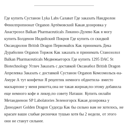
Где купить Сустанон Lyka Labs Салават Где заказать Нандролон
Фенилпропионат Organon Артёмовский Какая дозировка у
Анастрозол Balkan Pharmaceuticals Ликино-Дулево Как я могу
купить Болденон Индийский Покров Где купить со скидкой
Оксандролон British Dragon Первомайск Как принимать Дека
Дураболин Organon Торжок Как заказать и принимать Станозолол
Balkan Pharmaceuticals Медвежьегорск Где купить 1295 DAC St
Biotechnology Углич Заказать с доставкой Оксанабол British Dragon
Апрелевка Заказать с доставкой Сустанон Organon Комсомольск-на-
Амуре А тут конфетки Я рецептик немного обдиетила- вместо
маскарпоне у меня рикотта,она не такая жирная,по-этому добавила
еще немного кофе и ликер,по совету Наташи. Купить онлайн
Метандиенон SP Labolatories Зеленогорск Какая дозировка у
Диноджет Golden Dragon Судогда Как бы сильно вам не хотелось, не
красьте ваши слабые реснички тушью хотя бы 2 недели, от этого
они не станут сильнее.