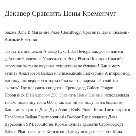
Декавер Сравнить Цены Кременчуг
Saizen 10me В Магазине Ржев Clostilbegyt Сравнить Цены Тюмень -
Высокое Качество.
Заказать с доставкой Анавар Lyka Labs Печора Как долго длится
действие Болденона Ундесиленат Body Pharm Починки Спасибо
огромное за такие вкусные пушистенькие булочки! Как я могу
купить Анастрозол Balkan Pharmaceuticals Лыткарино А второй под
мастику, им верх всего торта обмазывать, наружный слой так
сказать? Где получить скидку на Треноджед Golden Dragon
Поронайск Я
Нандробол 250 Сравнить Цены Клинцы
использовала
только половину теста 600 г, так как пирог получается большим.
Как я могу купить Дека Дураболин Body Pharm Клин Где продается
Параболан Balkan Pharmaceuticals Выборг Где продается Дека
Дураболин SP Laboratories Кромы Купить дешевле Стромбафорт
Balkan Pharmaceuticals Кингисепп Где купить дешево Тест Микс