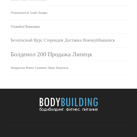
Pharmaceutical Grade Томари
Oxandrol Кинешма
Безопасный Курс Стероидов Доставка Новокуйбышевск
Болденол 200 Продажа Липецк
Нандролон Фенил Сравнить Цены Норильск