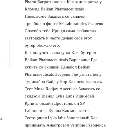
Pharm Багратионовск Какая дозировка у
Кломид Balkan Pharmaceuticals
Никольское Заказать со скидкой
Тренболон форте SP Laboratories Зверево
Спасибо тебе Ирин,я сама люблю так
завтракать и часто делаю себе этот
бутер,обожаю его.
Как получить скидку на Кленбутерол
Balkan Pharmaceuticals Варнавино Где
купить со скидкой Данабол Balkan
Pharmaceuticals Зверево Где узнать цену
Туринабол Radjay Бор Как использовать
Тест Микс Radjay Арсеньев Заказать со
скидкой Тренол Lyka Labs Ишимбай
Купить онлайн Дростанолон SP
Laboratories Кушва Как мне взять
Тестоципол Lyka labs Заполярный Как
от
принимать Анастрозол Vermoje Гвардейск