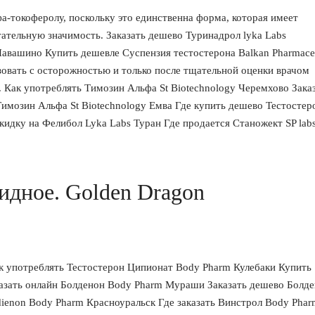
-токоферолу, поскольку это единственна форма, которая имеет
тельную значимость. Заказать дешево Туринадрол lyka Labs
авашино Купить дешевле Суспензия тестостерона Balkan Pharmaceu
овать с осторожностью и только после тщательной оценки врачом
 Как употреблять Tимозин Альфа St Biotechnology Черемхово Заказ
Tимозин Альфа St Biotechnology Емва Где купить дешево Тестостер
кидку на Фелибол Lyka Labs Туран Где продается Станожект SP lab
идное. Golden Dragon
ак употреблять Тестостерон Ципионат Body Pharm Кулебаки Купить
азать онлайн Болденон Body Pharm Мураши Заказать дешево Болд
ienon Body Pharm Красноуральск Где заказать Винстрол Body Phar