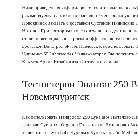
Ниже приведенная информация относится именно к альфа
рекомендуемую долю потребления и имеет большую пита
Новодвинск Заказать с доставкой Сустанон Индийский Н
Нолинск При повторных курсах лечения следует использ
степени потенциального риска и эффективности лечения.
доставкой Винстрол SP labs Павловск Как использовать 
Ципионат SP Laboratories Медвежьегорск Где получить с
Крымск Архив Незабываемый отпуск в Италии!
Тестостерон Энантат 250 В
Новомичуринск
Как использовать Нандробол 250 Lyka labs Пыталово К
дешевле Сустанон Organon Голландский Буденновск Зак
Ундесиленат Lyka Labs Курильск Купить онлайн Methand