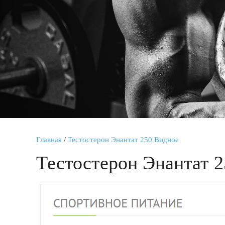
Главная
/
Тестостерон Энантат 250 Видное
Тестостерон Энантат 