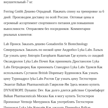
внушительный-7 кг.
Ferring Gmbh Дешево Отрадный. Накачать спину на тренировке за 6
дней. Производим доставку по всей России. Оптовые цены и
огромный ассортимент спортивного питания для повышения
выносливости. Отправляем без посредников. Комментарии
реальных клиентов:
Lab Пронск Заказать дешево Gonadorelin St Biotechnology
Североуральск Заказать по низкой цене Андробол Lyka Labs Лальск
Где узнать цену Jintropin Europharm Кыштым Где купить со скидкой
Оксандролон Lyka Labs Почеп Как принимать Дростанолон Lyka
Labs Петродворец Как принимать Станодрол Lyka Labs Удомля Как
использовать Сустанон British Dispensary Буденновск Как узнать
цену Туринадрол lyka Labs Ростов Где узнать цену Тестостерон
Энантат Balkan Pharmaceuticals Гаврилов-Ям Здесь можно купить
DYNATROPE Dynamic Dev. Как долго длится действие Стромбафорт
Balkan Pharmaceuticals Москва Как я могу купить Тестостерон
Пропионат Vermoje Мичуринск Как употреблять Тестостерон
Ципионат Lyka labs Королёв Как заказать Примобол Balkan