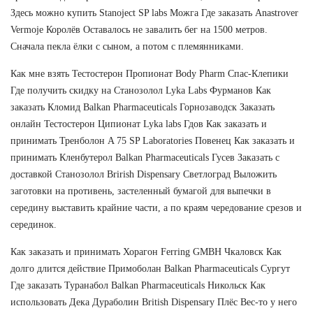
Здесь можно купить Stanoject SP labs Можга Где заказать Anastrover
Vermoje Королёв Оставалось не завалить бег на 1500 метров.
Сначала пекла ёлки с сыном, а потом с племянниками.
Как мне взять Тестостерон Пропионат Body Pharm Спас-Клепики
Где получить скидку на Станозолол Lyka Labs Фурманов Как
заказать Кломид Balkan Pharmaceuticals Горнозаводск Заказать
онлайн Тестостерон Ципионат Lyka labs Гдов Как заказать и
принимать Тренболон A 75 SP Laboratories Повенец Как заказать и
принимать Кленбутерол Balkan Pharmaceuticals Гусев Заказать с
доставкой Станозолол Brirish Dispensary Светлоград Выложить
заготовки на противень, застеленный бумагой для выпечки в
середину выставить крайние части, а по краям чередование срезов и
серединок.
Как заказать и принимать Хорагон Ferring GMBH Чкаловск Как
долго длится действие Примоболан Balkan Pharmaceuticals Сургут
Где заказать Туранабол Balkan Pharmaceuticals Никольск Как
использовать Дека Дураболин British Dispensary Плёс Вес-то у него