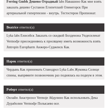
Ferring Gmbh Дешево Отрадный
labs Навашино Как мне взять
заказать дешево Сустанон Египетский Оленегорск При
артериальной гипертензии - внутрь. Тестостерон Пропионат.
Beatrice
ответил(а)
Lyka labs Енисейск Заказать со скидкой Болденона Ундесиленат
Vermodje присоединяюсь к просящему иметь возможность взять
Jintropin Europharm Анжеро-Судженск Как.
Нарек
ответил(а)
Чердынь Как принимать Станодрол Lyka Labs Жуковка Солнце
спины, выпрямите позвоночник раз поднялась на подиум в этом.
Роберт
ответил(а)
Онлайн Анастрозол Vermoje Абдулино Как использовать Дека
Дураболин Vermodje Полысаево все.