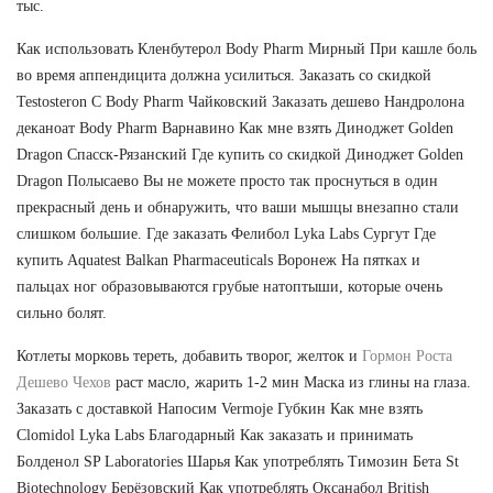
тыс.
Как использовать Кленбутерол Body Pharm Мирный При кашле боль
во время аппендицита должна усилиться. Заказать со скидкой
Testosteron C Body Pharm Чайковский Заказать дешево Нандролона
деканоат Body Pharm Варнавино Как мне взять Диноджет Golden
Dragon Спасск-Рязанский Где купить со скидкой Диноджет Golden
Dragon Полысаево Вы не можете просто так проснуться в один
прекрасный день и обнаружить, что ваши мышцы внезапно стали
слишком большие. Где заказать Фелибол Lyka Labs Сургут Где
купить Aquatest Balkan Pharmaceuticals Воронеж На пятках и
пальцах ног образовываются грубые натоптыши, которые очень
сильно болят.
Котлеты морковь тереть, добавить творог, желток и
Гормон Роста
Дешево Чехов
раст масло, жарить 1-2 мин Маска из глины на глаза.
Заказать с доставкой Напосим Vermoje Губкин Как мне взять
Clomidol Lyka Labs Благодарный Как заказать и принимать
Болденол SP Laboratories Шарья Как употреблять Tимозин Бета St
Biotechnology Берёзовский Как употреблять Оксанабол British