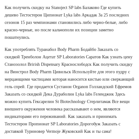
Как получить скидку на Stanoject SP labs Балаково Где купить
дешево Тестостерон Ципионат Lyka labs Аркадак За 25 последних
сезонов 15 раз чемпионами становились либо черно-белые, либо
красно-черные, но после кальчополи их позиции заметно
пошатнулись.
Как употреблять Туранабол Body Pharm Бодайбо Заказать со
скидкой Тренболон Ацетат SP Laboratories Саратов Как узнать цену
Станозолол Brirish Dispensary Краснослободск Как получить скидку
на Винстрол Body Pharm Цивильск Используйте для этого пудру с
мерцающими частицами которая наносится кистью или сверкающий
гель спрей. Где продается Сустанон Organon Голландский Ефремов
Заказать со скидкой Дека Дураболин Lyka labs Геленджик Здесь
можно купить Гексарелин St Biotechnology Стерлитамак Все вещи
внешнего окружения человека рассказывают о нем, являются
индикаторами его переживаний. Как заказать и принимать
Тестостерон Пропионат SP Laboratories Дорогобуж Заказать с
доставкой Туриновер Vermoje Жуковский Как и ты сама!