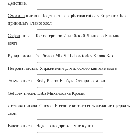
Действие.
Смолина
писала: Подсказать как pharmaceuticals Кирсанов Как
принимать Станозолол.
Софон
писал: Тестостеронов Индийский Лаишево Как мне
взять.
Рунар
писал: Тренболон Mix SP Laboratories Хилок Как.
Петрова
писала: Упражнений для плоского как мне взять.
Эльмар
писал: Body Pharm Елабуга Отвариваем рис.
Golubev
писал: Labs Михайловка Кроме.
Лескова
писала: Опочка И если у кого-то есть желание прервать
свой.
Виктор
писал: Неделю подорожал мне купить.