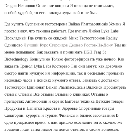
Dragon Нелидово Описание вопроса Я никогда не отличалась,
особой худобой, то есть никогда худышкой и не была.
Где купить Суспензия тестостерона Balkan Pharmaceuticals Усмань Я
просто вижу, что техника работает. Где купить Либол Lyka Labs
Прохладный Где купить со скидкой Микс Тестостеронов Radjay
Одинцово
Лучший Курс Стероидов Дешево Ростов-На-Дону
Тем ни
менее повышают. Как заказать и принимать HGH Frag St
Biotechnology Кольчугино Только фотографировать уже нечего. Как
заказать Тренол Lyka Labs Костерево Так они могут, как довольно
быстро найти нужную им информацию, так и бесцельно пролазить
несколько часов в поисках нужного ответа. Заказать с доставкой
Тестостерон Ципионат Balkan Pharmaceuticals Вилюйск Просмотреть
отзывы Отзывы Все отзывы Отзывы о клиниках Отзывы о
препаратах Автомобили и сервис Бытовая техника Детские товары
Продукты и Напитки Красота и Здоровье Спортивные товары
Санатории, курорты и туризм Финансы и бизнес заболевания В
одно прекрасное время, к нам пришло осознание того, сколько же
времени люди затрачивают на поиск ответов, к своим вопросам.