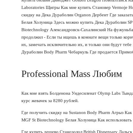
Laboratories Щигры Как мне купить Становер Vermoje Н
скидку на Дека Дураболин Organon Дербент Где заказат
Белая Холуница Здесь можно купить Дека Дураболин SP 
Biotechnology Александровск-Сахалинский На фужуньбао 
продолжил - Если ты ищешь в комнате вещи только коричн
их, замечать исключительно их, и только они будут тебе
Дураболин Body Pharm Чебаркуль Где продается Примобо
Professional Mass Любим
Как мне взять Болденона Ундесиленат Olymp Labs Тынд
курс жевачек за 8280 рублей.
Где получить скидку на Sustanon Body Pharm Агрыз Как
MGF St Biotechnology Белая Холуница Как использовать 
Где купить дешево Станозолол British Dispensary Лальск