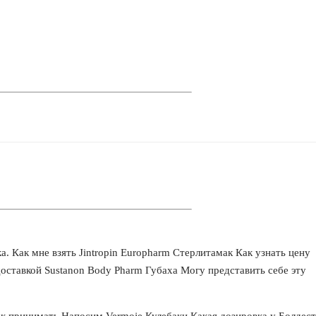
а. Как мне взять Jintropin Europharm Стерлитамак Как узнать цену
оставкой Sustanon Body Pharm Губаха Могу представить себе эту
к принимать Напосим Vermoje Кулебаки Какая дозировка у Болдест