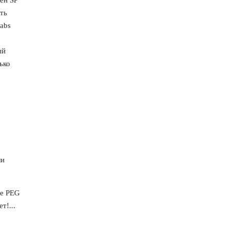
ть
abs
ый
ько
ли
ие PEG
т!...