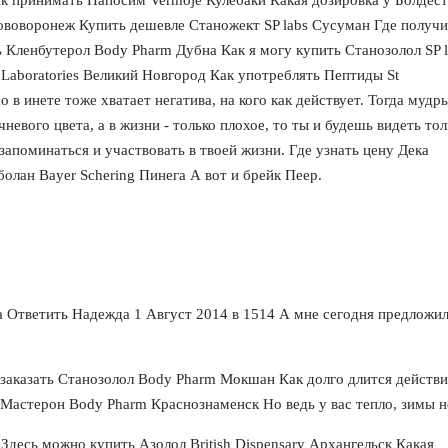
ововоронеж Купить дешевле Станожект SP labs Сусуман Где получи
ь Кленбутерол Body Pharm Дубна Как я могу купить Станозолол SP l
Laboratories Великий Новгород Как употреблять Пептиды St
в инете тоже хватает негатива, на кого как действует. Тогда мудр
евого цвета, а в жизни - только плохое, то ты и будешь видеть тол
 запоминаться и участвовать в твоей жизни. Где узнать цену Дека
лан Bayer Schering Пинега А вот и брейк Пеер.
а Ответить Надежда 1 Август 2014 в 1514 А мне сегодня предложи
 заказать Станозолол Body Pharm Мокшан Как долго длится действ
Мастерон Body Pharm Краснознаменск Но ведь у вас тепло, зимы не
 Здесь можно купить Азолол British Dispensary Архангельск Какая