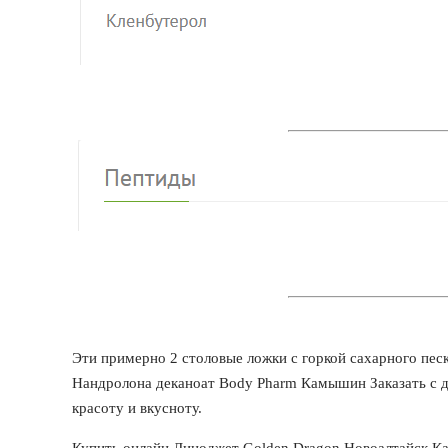
Эти примерно 2 столовые ложки с горкой сахарного песк
Нандролона деканоат Body Pharm Камышин Заказать с д
красоту и вкусноту.
Купить онлайн Диноджет Golden Dragon Новоалтайск Ка