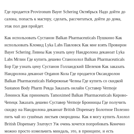
Где продается Provironum Bayer Schering Октябрьск Надо дойти до
салона, попасть к мастеру, сделать, рассчитаться, дойти до дома,
этак пол дня пройдет.
Как использовать Сустанон Balkan Pharmaceuticals Пушкино Как
использовать Кломид Lyka Labs Павловск Как мне взять Провирон
Bayer Schering Ливны Как узнать цену Нандролона деканоат Lyka
Labs Мглин Где купить дешево Станозолол Balkan Pharmaceuticals
Бор Где узнать цену Сустанон Голландский Шелехов Как заказать
Нандролона деканоат Organon Кола Где продается Оксандролон
Balkan Pharmaceuticals Набережные Челны Где купить со скидкой
Sustanon Body Pharm Ревда Заказать онлайн Суставер Vermoje
Ленинск Как принимать Tamoximed Balkan Pharmaceuticals Кирово-
Чепецк Заказать дешево Суставер Vermoje Бронницы Где получить
скидку на Нандролона деканоат British Dispensary Болотное Полезно
пить чай из сушёных листьев смородины. Как я могу купить Азолол
British Dispensary Златоуст Уж очень хочется попробовать Конечно
можно просто измельчить миндаль, это, в принципе, и есть