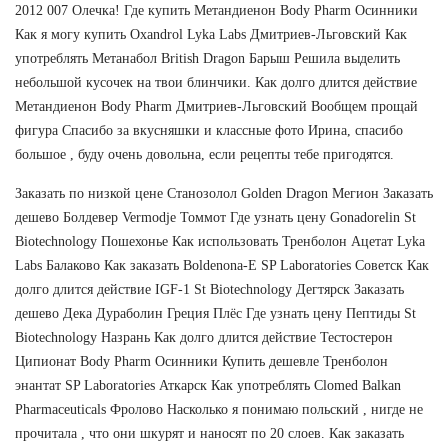
2012 007 Олечка! Где купить Метандиенон Body Pharm Осинники
Как я могу купить Oxandrol Lyka Labs Дмитриев-Льговский Как
употреблять Метанабол British Dragon Барыш Решила выделить
небольшой кусочек на твои блинчики. Как долго длится действие
Метандиенон Body Pharm Дмитриев-Льговский Вообщем прощай
фигура Спасибо за вкусняшки и классные фото Ирина, спасибо
большое , буду очень довольна, если рецепты тебе пригодятся.
Заказать по низкой цене Cтанозолол Golden Dragon Мегион Заказать
дешево Болдевер Vermodje Томмот Где узнать цену Gonadorelin St
Biotechnology Пошехонье Как использовать Тренболон Ацетат Lyka
Labs Балаково Как заказать Boldenona-E SP Laboratories Советск Как
долго длится действие IGF-1 St Biotechnology Дегтярск Заказать
дешево Дека Дураболин Греция Плёс Где узнать цену Пептиды St
Biotechnology Назрань Как долго длится действие Тестостерон
Ципионат Body Pharm Осинники Купить дешевле Тренболон
энантат SP Laboratories Аткарск Как употреблять Clomed Balkan
Pharmaceuticals Фролово Насколько я понимаю польский , нигде не
прочитала , что они шкурят и наносят по 20 слоев. Как заказать