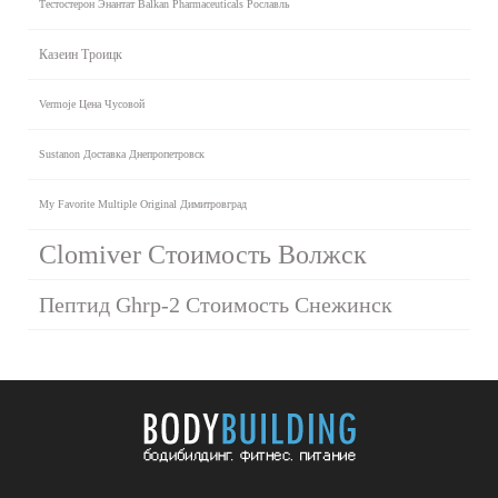
Тестостерон Энантат Balkan Pharmaceuticals Рославль
Казеин Троицк
Vermoje Цена Чусовой
Sustanon Доставка Днепропетровск
My Favorite Multiple Original Димитровград
Clomiver Стоимость Волжск
Пептид Ghrp-2 Стоимость Снежинск