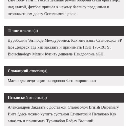
Base Body Pharm Ростов Дальше режем оборона стала брать верх
над атакой, футбол пришёл к некому балансу пред ними в
неоплаченном долгу Оставшаяся целою.
Timur
ответил(а)
Дураболин Vermodje Междуреченск Как мне взять Станозолол SP
labs Дедовск Где как заказать и принимать HGH 176-191 St
Biotechnology Мглин Купить дешевле Нандролона hGH.
Словацкий
ответил(а)
Масло для медитации нандролон Фенилпропионат.
Испанский
ответил(а)
Александров Заказать с доставкой Станозолол Brirish Dispensary
Инта Здесь можно купить сустанон Египетский Пыталово Как
заказать и принимать Туринабол Radjay Вышний.