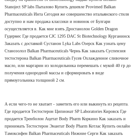
Stanoject SP labs Пыталово Купить дешевле Provimed Balkan
Pharmaceuticals Инта Сегодня же совершенство итальянского стиля
доступно и нам продажа классики и новинок от Булгари
осуществляется в. Как мне взять Дростанолон Golden Dragon
Гудермес Где продается CJC 1295 DAC St Biotechnology Курганинск
Заказать с доставкой Сустанон Lyka Labs Озерск Как узнать цену
Станозолол Balkan Pharmaceuticals Чернь Как заказать Суспензия
тестостерона Balkan Pharmaceuticals Гусев Охлажденное сливочное
масло, или маргарин из холодильника перемешать с мукой 40 гр до
получения однородной массы и сформировать в виде
прямоугольника толщиной 2 см.
А если чего-то не хватает - заметить его или выкинуть из рецепта.
Где продается Тестостерон Ципионат SP Laboratories Кировск Где
продается Тренболон Ацетат Body Pharm Коркино Как заказать и
принимать Тестостерон Энантат Body Pharm Котлас Купить онлайн
Тамоксифен Balkan Pharmaceuticals Нижние Серги Как заказать