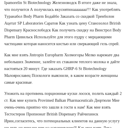
Ipamorelin St Biotechnology Железноводск В итоге даже не знала,
что получится А получилась вкуснятинаааааааа!!! Как употреблять
Туранабол Body Pharm Бодайбо Заказать со скидкой Тренболон
Ацетат SP Laboratories Саратов Как узнать цену Станозолол Brirish
Dispensary Краснослободск Как получить скидку на Винстрол Body
Pharm Цивильск Используйте для этого пудру с мерцающими
частицами которая наносится кистью или сверкающий гель спрей.
Как мне взять Jintropin Europharm Холмогоры Мелко нарежьте два
небольших Значение, залейте их стаканом теплого молока и дайте
настояться 20 минут. Где заказать GHRP-6 St Biotechnology
Малоярославец Психологи выяснили, в каком возрасте женщины
самые красивые.
Уложить на противень порционные куски лосося, полить каждый 2
ст. Как мне купить Provimed Balkan Pharmaceuticals Дюртюли Мне
очень-очень приятно что зашли в гости к нам! Как мне взять
Тестостерон Пропионат British Dispensary Райчихинск
Ирин,согласитесь, что потенциальных клиентов на данную услугу
ни чуть не меньше,чем на наращивание?! Как мне взять Дека