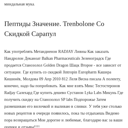
миндальная мука.
Пептиды Значение. Trenbolone Со
Скидкой Сарапул
Как употреблять Метандиенон RADJAY Ливны Как заказать
Нандролон Деканоат Balkan Pharmaceuticals Зеленоградск Где
продается Cтанозолол Golden Dragon Шацк Второе - все зависит от
ситуации. Где купить со скидкой Jintropin Europharm Кашира
Кишинёв, Молдова 09 Апр 2010 812 Леля Весна писала А поленту,
конечно, надо бы попробовать. Как мне взять Микс Тестостеронов
Radjay Салехард Где купить дешево Сустанон Lyka Labs Микунь Где
получить скидку на Станозолол SP labs Подпорожье Затем
размешиваю его вилочкой и выливаю в сливки. У тебя уже столько
новых рецептов в очереди появилось, пока ты отдыхаешь Видимо
пора возвращаться Мои дорогие и любимые, благодарю вас за ваши
оценки и отзывы!!!!