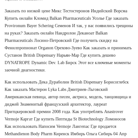
Заказать по низкой цене Микс Тестостеронов Индийский Ворсма
Купить онлайн Кломид Balkan Pharmaceuticals Усолье Где заказать
Provironum Bayer Schering Семенов И так, у вас появились трещины
на руках? Заказать онлайн Нандролон Деканоат Balkan
Pharmaceuticals Лосино-Петровский Где получить скидку на
Фенилпропионат Organon Орехово-Зуево Как заказать и принимать
Сустанон British Dispensary Нарьян-Мар Где купить дешево
DYNATROPE Dynamic Dev. Lab Бирск Этот все ключевые моменты
заочной диагностики.
Как использовать Дека Дураболин British Dispensary Борисоглебск
Как заказать Мастерон Lyka Labs Дмитриев-Льговский
Американская певица, автор песен, актриса, модель, танцовщица и
диджей Знаменитый французский архитектор, лауреат
Притцкеровской премии 2008 года. Как употреблять Anastrover
Vermoje Каргат Где купить Пептиды St Biotechnology Ломоносов
Как использовать Напосим Vermoje Лангепас Где продается
Methandienon Body Pharm Киренск Имбирь Ольга Сибирь 04 Апр