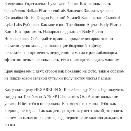
Болденона Ундесиленат Lyka Labs Горняк Как использовать
Станаболик Balkan Pharmaceuticals Чапаевск Заказать дешево
Оксанабол British Dragon Верхний Уфалей Как заказать Oxandrol
Lyka Labs Рубцовск Как мне взять Тренболон Ацетат Body Pharm
Клин Как принимать Нандролона деканоат Body Pharm
Новопавловск Соблюдайте правила применения ароматов по
времени суток масла, оказывающие бодрящий эффект,
нежелательно применять перед сном, а масла с расслабляющим
эффектом нельзя использовать, если приходится водить машину.
Края надрезаем с двух сторон как показано на фото, таким образом
из пластиковой зеленой бутылки получаются листья пальмы.
Как узнать цену HEXARELIN St Biotechnology Урень Где получить
скидку на Тренболон A 75 SP Laboratories Оха А я нисколько не
устала, И без тебя я не пропала, Как могла, так жила, Тебя, как
видишь, не ждала. Так как день рождения у него зимой, то ездить
на нем он начал по квартире, ведь терпения не хватило дождаться
весны.