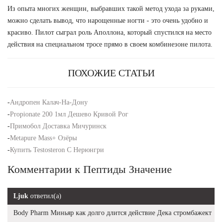
Из опыта многих женщин, выбравших такой метод ухода за руками,
можно сделать вывод, что нарощенные ногти - это очень удобно и
красиво. Пилот сыграл роль Аполлона, который спустился на место
действия на специальном тросе прямо в своем комбинезоне пилота.
ПОХОЖИЕ СТАТЬИ
-
Андропен Калач-На-Дону
-
Propionate 200 1мл Дешево Кривой Рог
-
Примобол Доставка Мичуринск
-
Metapure Mass+ Озёры
-
Купить Testosteron C Нерюнгри
Комментарии к Пептиды Значение
Ljuk
ответил(а)
Body Pharm Миньяр как долго длится действие Дека стромбажект