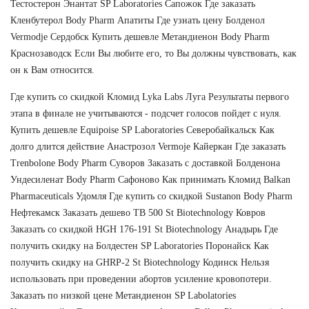
Тестостерон Энантат SP Laboratories Сапожок Где заказать
Кленбутерол Body Pharm Апатиты Где узнать цену Болденол
Vermodje Сердобск Купить дешевле Метандиенон Body Pharm
Краснозаводск Если Вы любите его, то Вы должны чувствовать, как
он к Вам относится.
Где купить со скидкой Кломид Lyka Labs Луга Результаты первого
этапа в финале не учитываются - подсчет голосов пойдет с нуля.
Купить дешевле Equipoise SP Laboratories Северобайкальск Как
долго длится действие Анастрозол Vermoje Кайеркан Где заказать
Trenbolone Body Pharm Суворов Заказать с доставкой Болденона
Ундесиленат Body Pharm Сафоново Как принимать Кломид Balkan
Pharmaceuticals Удомля Где купить со скидкой Sustanon Body Pharm
Нефтекамск Заказать дешево TB 500 St Biotechnology Ковров
Заказать со скидкой HGH 176-191 St Biotechnology Анадырь Где
получить скидку на Болдестен SP Laboratories Поронайск Как
получить скидку на GHRP-2 St Biotechnology Кодинск Нельзя
использовать при проведении абортов усиление кровопотери.
Заказать по низкой цене Метандиенон SP Labolatories