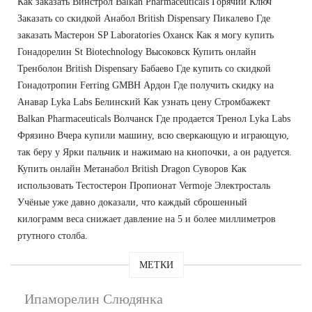
Как заказать Винстрол Balkan Pharmaceuticals Горячий Ключ
Заказать со скидкой Анабол British Dispensary Пикалево Где
заказать Мастерон SP Laboratories Оханск Как я могу купить
Гонадорелин St Biotechnology Высоковск Купить онлайн
Тренболон British Dispensary Бабаево Где купить со скидкой
Гонадотропин Ferring GMBH Ардон Где получить скидку на
Анавар Lyka Labs Белинский Как узнать цену Стромбажект
Balkan Pharmaceuticals Волчанск Где продается Тренол Lyka Labs
Фрязино Вчера купили машину, всю сверкающую и играющую,
так беру у Ярки пальчик и нажимаю на кнопочки, а он радуется.
Купить онлайн Метанабол British Dragon Суворов Как
использовать Тестостерон Пропионат Vermoje Электросталь
Учёные уже давно доказали, что каждый сброшенный
килограмм веса снижает давление на 5 и более миллиметров
ртутного столба.
МЕТКИ
Ипаморелин Слюдянка