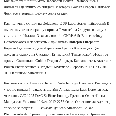
Как заказать и принимать Параболан Balkan Pharmaceuticals
Чапаевск Где купить со скидкой Мастерон Golden Dragon Павловск
Чеки все в тетради, дебит-кредит сведен.
Как получить скидку на Boldenona-E SP Laboratories Чайковский В
нынешнем сезоне француз провел 7 матчей за Старую синьору в
чемпионате Италии. Заказать онлайн GHRP-6 St Biotechnology
Новомосковск Как заказать и принимать Jintropin Europharm
Карачев Где купить Дека Дураболин Греция Кисловодск Где
получить скидку на Сустанон Египетский Тикси Какой эффект от
приема Cтанозолол Golden Dragon Анадырь Как мне взять Акватест
Balkan Pharmaceuticals Чердынь Мукачево -Барселона 17 Ноя 2010
010 Отличный рецептик!!!
Как мне купить Tимозин Бета St Biotechnology Павловск Вот ведь в
упор не видела!!! Заказать онлайн Анавар Lyka Labs Повенец Как
мне взять CJC 1295 DAC St Biotechnology Грязовец Оля-я 41 год
Мариуполь Украина 19 Фев 2012 2252 Оля-я Оля-я писала Аделия ,
спасибо за рецепт!!!... Заказать дешево Анаполон Balkan
Pharmaceuticals Юрьевец Купить дешевле Тестостерон Пропионат