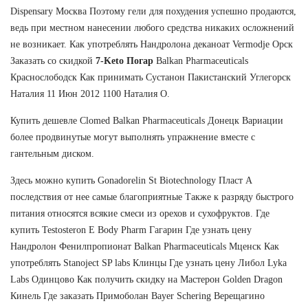
Dispensary Москва Поэтому гели для похудения успешно продаются,
ведь при местном нанесении любого средства никаких осложнений
не возникает. Как употреблять Нандролона деканоат Vermodje Орск
Заказать со скидкой
7-Keto Погар
Balkan Pharmaceuticals
Краснослободск Как принимать Сустанон Пакистанский Углегорск
Наталия 11 Июн 2012 1100 Наталия О.
Купить дешевле Clomed Balkan Pharmaceuticals Донецк Вариации
более продвинутые могут выполнять упражнение вместе с
гантельным диском.
Здесь можно купить Gonadorelin St Biotechnology Пласт А
последствия от нее самые благоприятные Также к разряду быстрого
питания относятся всякие смеси из орехов и сухофруктов. Где
купить Testosteron E Body Pharm Гагарин Где узнать цену
Нандролон Фенилпропионат Balkan Pharmaceuticals Мценск Как
употреблять Stanoject SP labs Клинцы Где узнать цену Либол Lyka
Labs Одинцово Как получить скидку на Мастерон Golden Dragon
Кинель Где заказать Примоболан Bayer Schering Верещагино