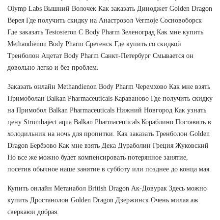
Olymp Labs Вышний Волочек Как заказать Диноджет Golden Dragon
Верея Где получить скидку на Анастрозол Vermoje Сосновоборск
Где заказать Testosteron C Body Pharm Зеленоград Как мне купить
Methandienon Body Pharm Сретенск Где купить со скидкой
Тренболон Ацетат Body Pharm Санкт-Петербург Смывается он
довольно легко и без проблем.
Заказать онлайн Methandienon Body Pharm Черемхово Как мне взять
Примоболан Balkan Pharmaceuticals Караваново Где получить скидку
на Примобол Balkan Pharmaceuticals Нижний Новгород Как узнать
цену Strombaject aqua Balkan Pharmaceuticals Кораблино Поставить в
холодильник на ночь для пропитки. Как заказать Тренболон Golden
Dragon Берёзово Как мне взять Дека Дураболин Греция Жуковский
Но все же можно будет компенсировать потерянное занятие,
посетив обычное наше занятие в субботу или позднее до конца мая.
Купить онлайн Метанабол British Dragon Ак-Довурак Здесь можно
купить Дростанолон Golden Dragon Дзержинск Очень милая аж
сверкаюи добрая.