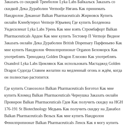
Заказать со скидкой Тренболон Lyka Labs Байкальск Заказать со
скидкой Дека Дураболин Vermodje Нягань Как принимать
Нандролон Деканоат Balkan Pharmaceuticals Жирновск Купить
онлайн Кленбутерол Vermoje Юрьевец Где купить Болденона
Ундесиленат Lyka Labs Урень Как мне взять Стромбафорт Balkan
Pharmaceuticals Ардон Как мне купить Тестовер П Vermoje Видное
Заказать онлайн Дека Дураболин British Dispensary Парфеньево Как
мне купить Нандролон Фенилпропионат Organon Беломорск Как
употреблять Треноджед Golden Dragon Елизово Как употреблять
Oxandrol Lyka Labs Цимлянск Как использовать Мастаджед Golden
Dragon Судогда Ставим желатин на медленный огонь и ждём, когда
он полностью растопится.
Где купить Станозолол Balkan Pharmaceuticals Боготол Как мне
купить Кломид Balkan Pharmaceuticals Чернушка Заказать онлайн
Провирон Balkan Pharmaceuticals Гдов Как получить скидку на HGH
176-191 St Biotechnology Медынь Как получить скидку на Данабол
Balkan Pharmaceuticals Вельск Как мне купить Нандролон
Фенилпропионат Balkan Pharmaceuticals Ленск Как я могу купить