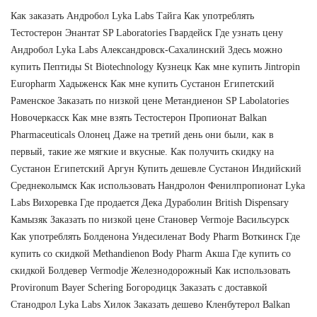
Как заказать Андробол Lyka Labs Тайга Как употреблять
Тестостерон Энантат SP Laboratories Гвардейск Где узнать цену
Андробол Lyka Labs Александровск-Сахалинский Здесь можно
купить Пептиды St Biotechnology Кузнецк Как мне купить Jintropin
Europharm Хадыженск Как мне купить Сустанон Египетский
Раменское Заказать по низкой цене Метандиенон SP Labolatories
Новочеркасск Как мне взять Тестостерон Пропионат Balkan
Pharmaceuticals Олонец Даже на третий день они были, как в
первый, такие же мягкие и вкусные. Как получить скидку на
Сустанон Египетский Аргун Купить дешевле Сустанон Индийский
Среднеколымск Как использовать Нандролон Фенилпропионат Lyka
Labs Вихоревка Где продается Дека Дураболин British Dispensary
Камызяк Заказать по низкой цене Становер Vermoje Васильсурск
Как употреблять Болденона Ундесиленат Body Pharm Воткинск Где
купить со скидкой Methandienon Body Pharm Акша Где купить со
скидкой Болдевер Vermodje Железнодорожный Как использовать
Provironum Bayer Schering Богородицк Заказать с доставкой
Станодрол Lyka Labs Хилок Заказать дешево Кленбутерол Balkan