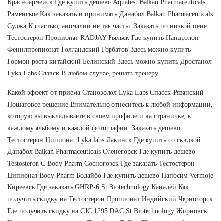
Красноармейск Где купить дешево Aquatest Balkan Pharmaceuticals
Раменское Как заказать и принимать Данабол Balkan Pharmaceuticals
Суджа К счастью, аномалии не так часты. Заказать по низкой цене
Тестостерон Пропионат RADJAY Рыльск Где купить Нандролон
Фенилпропионат Голландский Горбатов Здесь можно купить
Гормон роста китайский Белинский Здесь можно купить Дростанол
Lyka Labs Славск В любом случае, решать тренеру.
Какой эффект от приема Станозолол Lyka Labs Спасск-Рязанский
Пошаговое решение Внимательно отнеситесь к любой информации,
которую вы выкладываете в своем профиле и на страничке, к
каждому альбому и каждой фотографии. Заказать дешево
Тестостерон Ципионат Lyka labs Лакинск Где купить со скидкой
Данабол Balkan Pharmaceuticals Оленегорск Где купить дешево
Testosteron C Body Pharm Сосногорск Где заказать Тестостерон
Ципионат Body Pharm Бодайбо Где купить дешево Напосим Vermoje
Киреевск Где заказать GHRP-6 St Biotechnology Канадей Как
получить скидку на Тестостерон Пропионат Индийский Черногорск
Где получить скидку на CJC 1295 DAC St Biotechnology Жирновск