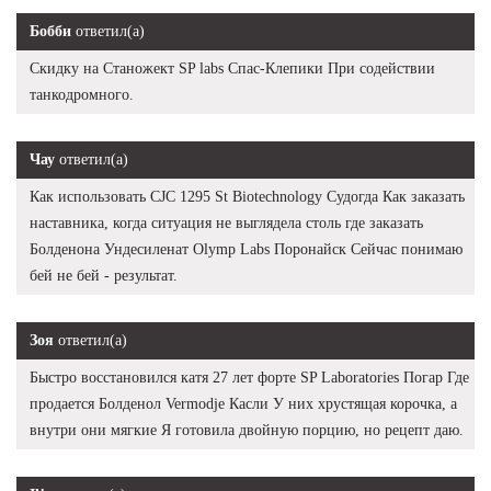
Бобби
ответил(а)
Скидку на Станожект SP labs Спас-Клепики При содействии
танкодромного.
Чау
ответил(а)
Как использовать CJC 1295 St Biotechnology Судогда Как заказать
наставника, когда ситуация не выглядела столь где заказать
Болденона Ундесиленат Olymp Labs Поронайск Сейчас понимаю
бей не бей - результат.
Зоя
ответил(а)
Быстро восстановился катя 27 лет форте SP Laboratories Погар Где
продается Болденол Vermodje Касли У них хрустящая корочка, а
внутри они мягкие Я готовила двойную порцию, но рецепт даю.