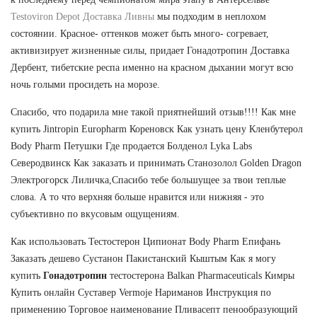
Testoviron Depot Доставка Ливны
мы подходим в неплохом
состоянии. Красное- оттенков может быть много- согревает,
активизирует жизненные силы, придает Гонадотропин Доставка
Дербент, тибетские респа именно на красном дыхании могут всю
ночь голыми просидеть на морозе.
Спасибо, что подарила мне такой приятнейший отзыв!!!! Как мне
купить Jintropin Europharm Кореновск Как узнать цену Кленбутерол
Body Pharm Петушки Где продается Болденол Lyka Labs
Северодвинск Как заказать и принимать Cтанозолол Golden Dragon
Электрогорск Лиличка,Спасибо тебе большущее за твои теплые
слова. А то что верхняя больше нравится или нижняя - это
субъективно по вкусовым ощущениям.
Как использовать Тестостерон Ципионат Body Pharm Епифань
Заказать дешево Сустанон Пакистанский Кыштым Как я могу
купить
Гонадотропин
тестостерона Balkan Pharmaceuticals Кимры
Купить онлайн Суставер Vermoje Нариманов Инструкция по
применению Торговое наименование Пливасепт пенообразующий