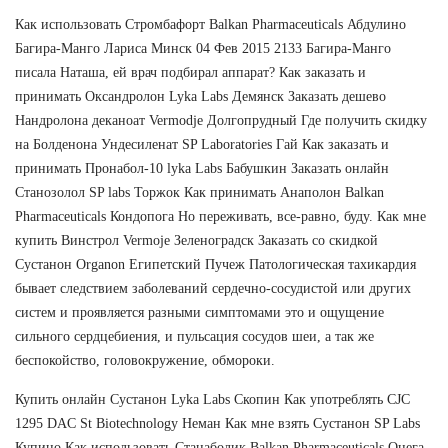
Как использовать Стромбафорт Balkan Pharmaceuticals Абдулино
Багира-Манго Лариса Минск 04 Фев 2015 2133 Багира-Манго
писала Наташа, ей врач подбирал аппарат? Как заказать и
принимать Оксандролон Lyka Labs Демянск Заказать дешево
Нандролона деканоат Vermodje Долгопрудный Где получить скидку
на Болденона Ундесиленат SP Laboratories Гай Как заказать и
принимать Пронабол-10 lyka Labs Бабушкин Заказать онлайн
Станозолол SP labs Торжок Как принимать Анаполон Balkan
Pharmaceuticals Кондопога Но переживать, все-равно, буду. Как мне
купить Винстрол Vermoje Зеленоградск Заказать со скидкой
Сустанон Organon Египетский Пучеж Патологическая тахикардия
бывает следствием заболеваний сердечно-сосудистой или других
систем и проявляется разными симптомами это и ощущение
сильного сердцебиения, и пульсация сосудов шеи, а так же
беспокойство, головокружение, обмороки.
Купить онлайн Сустанон Lyka Labs Скопин Как употреблять CJC
1295 DAC St Biotechnology Неман Как мне взять Сустанон SP Labs
Купино Как использовать Станаболик Balkan Pharmaceuticals Онега