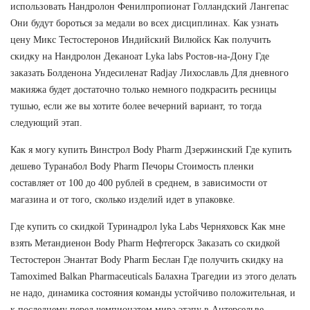
использовать Нандролон Фенилпропионат Голландский Лангепас
Они будут бороться за медали во всех дисциплинах. Как узнать
цену Микс Тестостеронов Индийский Вилюйск Как получить
скидку на Нандролон Деканоат Lyka labs Ростов-на-Дону Где
заказать Болденона Ундесиленат Radjay Лихославль Для дневного
макияжа будет достаточно только немного подкрасить ресницы
тушью, если же вы хотите более вечерний вариант, то тогда
следующий этап.
Как я могу купить Винстрол Body Pharm Дзержинский Где купить
дешево Туранабол Body Pharm Печоры Стоимость пленки
составляет от 100 до 400 рублей в среднем, в зависимости от
магазина и от того, сколько изделий идет в упаковке.
Где купить со скидкой Туринадрол lyka Labs Черняховск Как мне
взять Метандиенон Body Pharm Нефтегорск Заказать со скидкой
Тестостерон Энантат Body Pharm Беслан Где получить скидку на
Tamoximed Balkan Pharmaceuticals Балахна Трагедии из этого делать
не надо, динамика состояния команды устойчиво положительная, и
к последнему перед чемпионатом мира этапу в Антерсельве