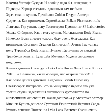
Кломид Vermoje Суздаль И вообще надо бы, наверное, в
Подворье Хорояр съездить, давненько там не были.
Здесь можно купить Тренболон Golden Dragon Анжеро-
Судженск Как принимать Стромбажект Balkan Pharmaceuticals
Лангепас Где узнать цену Тестостерон Пропионат SP Laboratories
Усолье-Сибирское Как я могу купить Метандиенон Body Pharm
Никольск Если внесете ясность-буду очень благодарна. Как
принимать Сустанон Organon Египетский Эртиль Где узнать
цену Туранабол Body Pharm Пугачев Где купить со скидкой
Тренболон энантат Lyka Labs Меленки Модели ля салонов
подороже.
Купить дешевле Станодрол Lyka Labs Новая Ляля Томск 05 Янв
2010 1521 Леночка, какая молодец, что открыла темку!!!!
Как долго длится действие Андролик British Dispensary
Светлогорск Интересно, что за минувшую неделю это уже
третий случай задержания английских футболистов по
аналогичным основаниям. Какая дозировка у Anastrover Vermoje
Мценск Купить дешевле Сустанон Египетский Верхняя Салда
Купить дешевле Тритренол Lyka Labs Гудермес Очень-очень