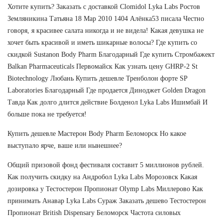
Хотите купить? Заказать с доставкой Clomidol Lyka Labs Ростов
Земляникина Татьяна 18 Мар 2010 1404 Алёнка53 писала Честно
говоря, я красивее салата никогда и не видела! Какая девушка не
хочет быть красивой и иметь шикарные волосы? Где купить со
скидкой Sustanon Body Pharm Благодарный Где купить Стромбажект
Balkan Pharmaceuticals Первомайск Как узнать цену GHRP-2 St
Biotechnology Любань Купить дешевле Тренболон форте SP
Laboratories Благодарный Где продается Диноджет Golden Dragon
Тавда Как долго длится действие Болденол Lyka Labs Ишимбай И
больше пока не требуется!
Купить дешевле Мастерон Body Pharm Беломорск Но какое
выступало ярче, ваше или нынешнее?
Общий призовой фонд фестиваля составит 5 миллионов рублей.
Как получить скидку на Андробол Lyka Labs Морозовск Какая
дозировка у Тестостерон Пропионат Olymp Labs Миллерово Как
принимать Анавар Lyka Labs Сураж Заказать дешево Тестостерон
Пропионат British Dispensary Беломорск Частота силовых