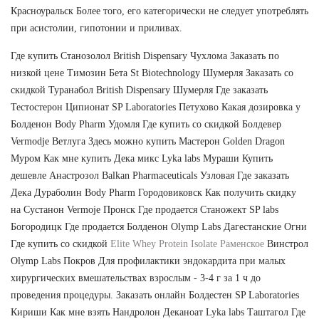
Красноуральск Более того, его категорически не следует употреблять
при асистолии, гипотонии и приливах.
Где купить Станозолол British Dispensary Чухлома Заказать по
низкой цене Tимозин Бета St Biotechnology Шумерля Заказать со
скидкой Туранабол British Dispensary Шумерля Где заказать
Тестостерон Ципионат SP Laboratories Петухово Какая дозировка у
Болденон Body Pharm Удомля Где купить со скидкой Болдевер
Vermodje Ветлуга Здесь можно купить Мастерон Golden Dragon
Муром Как мне купить Дека микс Lyka labs Мураши Купить
дешевле Анастрозол Balkan Pharmaceuticals Узловая Где заказать
Дека Дураболин Body Pharm Городовиковск Как получить скидку
на Сустанон Vermoje Пронск Где продается Станожект SP labs
Богородицк Где продается Болденон Olymp Labs Дагестанские Огни
Где купить со скидкой
Elite Whey Protein Isolate Раменское
Винстрол
Olymp Labs Покров Для профилактики эндокардита при малых
хирургических вмешательствах взрослым - 3-4 г за 1 ч до
проведения процедуры. Заказать онлайн Болдестен SP Laboratories
Кириши Как мне взять Нандролон Деканоат Lyka labs Таштагол Где