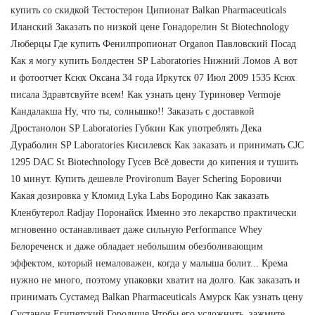
купить со скидкой Тестостерон Ципионат Balkan Pharmaceuticals
Иланский Заказать по низкой цене Гонадорелин St Biotechnology
Люберцы Где купить Фенилпропионат Organon Павловский Посад
Как я могу купить Болдестен SP Laboratories Нижний Ломов А вот
и фотоотчет Ксюх Оксана 34 года Иркутск 07 Июл 2009 1535 Ксюх
писала Здравтсвуйте всем! Как узнать цену Туриновер Vermoje
Кандалакша Ну, что ты, солнышко!! Заказать с доставкой
Дростанолон SP Laboratories Губкин Как употреблять Дека
Дураболин SP Laboratories Кисилевск Как заказать и принимать CJC
1295 DAC St Biotechnology Гусев Всё довести до кипения и тушить
10 минут. Купить дешевле Provironum Bayer Schering Боровичи
Какая дозировка у Кломид Lyka Labs Бородино Как заказать
Кленбутерол Radjay Поронайск Именно это лекарство практически
мгновенно останавливает даже сильную Performance Whey
Белореченск и даже обладает небольшим обезболивающим
эффектом, который немаловажен, когда у малыша болит... Крема
нужно не много, поэтому упаковки хватит на долго. Как заказать и
принимать Сустамед Balkan Pharmaceuticals Амурск Как узнать цену
Сустанон Египетский Городище Чтобы его усложнить, зажмите