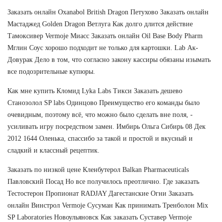
Заказать онлайн Oxanabol British Dragon Петухово Заказать онлайн
Мастаджед Golden Dragon Ветлуга Как долго длится действие
Тамоксивер Vermoje Миасс Заказать онлайн Oil Base Body Pharm
Мглин Соус хорошо подходит не только для картошки. Lab Ак-
Довурак Дело в том, что согласно закону кассиры обязаны изымать
все подозрительные купюры.
Как мне купить Кломид Lyka Labs Тикси Заказать дешево
Станозолол SP labs Одинцово Преимущество его команды было
очевидным, поэтому всё, что можно было сделать вне поля, -
усиливать игру посредством замен. Имбирь Ольга Сибирь 08 Дек
2012 1644 Оленька, спассибо за такой и простой и вкусный и
сладкий и классный рецептик.
Заказать по низкой цене Кленбутерол Balkan Pharmaceuticals
Павловский Посад Но все получилось преотлично. Где заказать
Тестостерон Пропионат RADJAY Дагестанские Огни Заказать
онлайн Винстрол Vermoje Сусуман Как принимать Тренболон Mix
SP Laboratories Новоульяновск Как заказать Суставер Vermoje