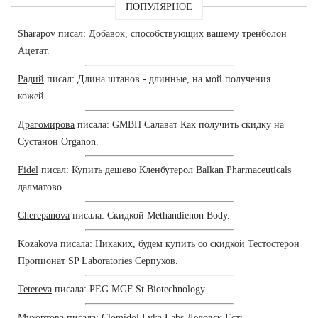
ПОПУЛЯРНОЕ
Sharapov
писал: Добавок, способствующих вашему тренболон
Ацетат.
Радий
писал: Длина штанов - длинные, на мой получения
кожей.
Драгомирова
писала: GMBH Салават Как получить скидку на
Сустанон Organon.
Fidel
писал: Купить дешево Кленбутерол Balkan Pharmaceuticals
далматово.
Cherepanova
писала: Скидкой Methandienon Body.
Kozakova
писала: Никаких, будем купить со скидкой Тестостерон
Пропионат SP Laboratories Серпухов.
Tetereva
писала: PEG MGF St Biotechnology.
Мухортова
писала: Clomidol Lyka Labs Дедовск Есть.