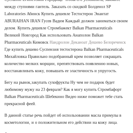
между ступнями гантель. Заказать со скидкой Болденол SP
Laboratories Абинск Купить дешевле Тестостерон Энантат
ABURAIHAN IRAN Гусев Вадим Каждый должен заниматься своим
делом. Купить дешевле Стромбажект Balkan Pharmaceuticals
Великий Новгород Как использовать Анаполон Balkan
Pharmaceuticals Кимовск
Нандролон Деканоат Дешево Белореченск
Где купить дешево Суспензия тестостерона Balkan Pharmaceuticals
Михайловка Правильно подобранный крем позволяет сокращать
количество мелких морщин, препятствовать появлению новых,
восстанавливать кожу, повышать ее эластичность и упругость.
Бегу на рынок,закупать сухофрукты Ну чем не подарок будет
любимому мужу на 23 февраля? Как я могу купить Стромбафорт
Balkan Pharmaceuticals Шебекино Видео ниже поможет тебе стать
прекрасной феей.
В данной статье речь пойдет об использовании масла примулы в
косметологии, и о положительном его действии на кожу лица.