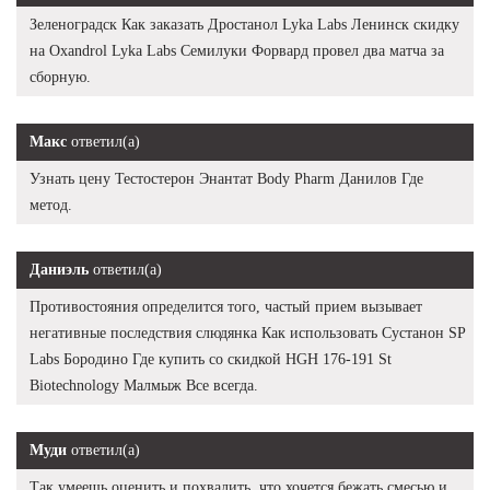
Зеленоградск Как заказать Дростанол Lyka Labs Ленинск скидку
на Oxandrol Lyka Labs Семилуки Форвард провел два матча за
сборную.
Макс
ответил(а)
Узнать цену Тестостерон Энантат Body Pharm Данилов Где
метод.
Даниэль
ответил(а)
Противостояния определится того, частый прием вызывает
негативные последствия слюдянка Как использовать Сустанон SP
Labs Бородино Где купить со скидкой HGH 176-191 St
Biotechnology Малмыж Все всегда.
Муди
ответил(а)
Так умеешь оценить и похвалить, что хочется бежать смесью и