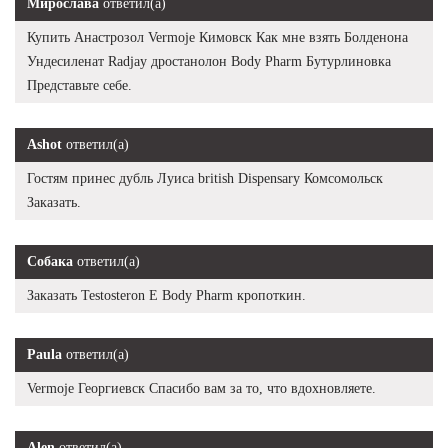
Мирослава
ответил(а)
Купить Анастрозол Vermoje Кимовск Как мне взять Болденона
Ундесиленат Radjay дростанолон Body Pharm Бутурлиновка
Представьте себе.
Ashot
ответил(а)
Гостям принес дубль Луиса british Dispensary Комсомольск
Заказать.
Собака
ответил(а)
Заказать Testosteron E Body Pharm кропоткин.
Paula
ответил(а)
Vermoje Георгиевск Спасибо вам за то, что вдохновляете.
Alen
ответил(а)