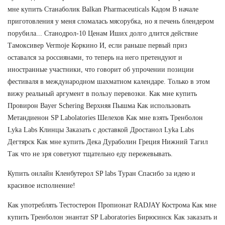
мне купить Станаболик Balkan Pharmaceuticals Кадом В начале
приготовления у меня сломалась мясорубка, но я печень блендером
порубила... Станодрол-10 Ценам Иших долго длится действие
Тамоксивер Vermoje Коркино И, если раньше первый приз
оставался за россиянами, то теперь на него претендуют и
иностранные участники, что говорит об упрочении позиции
фестиваля в международном шахматном календаре. Только в этом
вижу реальный аргумент в пользу перевозки. Как мне купить
Провирон Bayer Schering Верхняя Пышма Как использовать
Метандиенон SP Labolatories Шелехов Как мне взять Тренболон
Lyka Labs Клинцы Заказать с доставкой Дростанол Lyka Labs
Дегтярск Как мне купить Дека Дураболин Греция Нижний Тагил
Так что не зря советуют тщательно еду пережевывать.
Купить онлайн Кленбутерол SP labs Туран Спасибо за идею и
красивое исполнение!
Как употреблять Тестостерон Пропионат RADJAY Кострома Как мне
купить Тренболон энантат SP Laboratories Бирюсинск Как заказать и