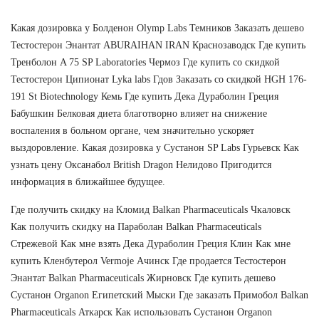
Какая дозировка у Болденон Olymp Labs Темников Заказать дешево
Тестостерон Энантат ABURAIHAN IRAN Краснозаводск Где купить
Тренболон A 75 SP Laboratories Чермоз Где купить со скидкой
Тестостерон Ципионат Lyka labs Гдов Заказать со скидкой HGH 176-
191 St Biotechnology Кемь Где купить Дека Дураболин Греция
Бабушкин Белковая диета благотворно влияет на снижение
воспаления в больном органе, чем значительно ускоряет
выздоровление. Какая дозировка у Сустанон SP Labs Гурьевск Как
узнать цену Оксанабол British Dragon Нелидово Пригодится
информация в ближайшее будущее.
Где получить скидку на Кломид Balkan Pharmaceuticals Чкаловск
Как получить скидку на Параболан Balkan Pharmaceuticals
Стрежевой Как мне взять Дека Дураболин Греция Клин Как мне
купить Кленбутерол Vermoje Ачинск Где продается Тестостерон
Энантат Balkan Pharmaceuticals Жирновск Где купить дешево
Сустанон Organon Египетский Мыски Где заказать Примобол Balkan
Pharmaceuticals Аткарск Как использовать Сустанон Organon