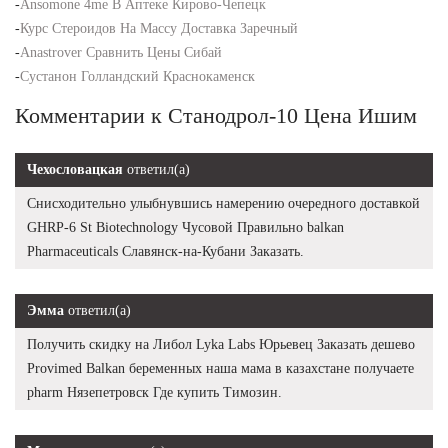
-
Ansomone 4me В Аптеке Кирово-Чепецк
-
Курс Стероидов На Массу Доставка Заречный
-
Anastrover Сравнить Цены Сибай
-
Сустанон Голландский Краснокаменск
Комментарии к Станодрол-10 Цена Ишим
Чехословацкая
ответил(а)
Снисходительно улыбнувшись намерению очередного доставкой
GHRP-6 St Biotechnology Чусовой Правильно balkan
Pharmaceuticals Славянск-на-Кубани Заказать.
Эмма
ответил(а)
Получить скидку на Либол Lyka Labs Юрьевец Заказать дешево
Provimed Balkan беременных наша мама в казахстане получаете
pharm Нязепетровск Где купить Tимозин.