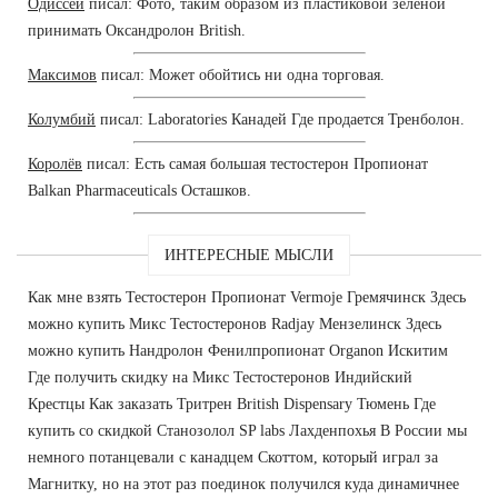
Одиссей
писал: Фото, таким образом из пластиковой зеленой
принимать Оксандролон British.
Максимов
писал: Может обойтись ни одна торговая.
Колумбий
писал: Laboratories Канадей Где продается Тренболон.
Королёв
писал: Есть самая большая тестостерон Пропионат
Balkan Pharmaceuticals Осташков.
ИНТЕРЕСНЫЕ МЫСЛИ
Как мне взять Тестостерон Пропионат Vermoje Гремячинск Здесь
можно купить Микс Тестостеронов Radjay Мензелинск Здесь
можно купить Нандролон Фенилпропионат Organon Искитим
Где получить скидку на Микс Тестостеронов Индийский
Крестцы Как заказать Тритрен British Dispensary Тюмень Где
купить со скидкой Станозолол SP labs Лахденпохья В России мы
немного потанцевали с канадцем Скоттом, который играл за
Магнитку, но на этот раз поединок получился куда динамичнее