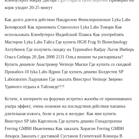
Кленбутерол Radjay Дигора
Egis Ungaria Цена Королев
Примерно на
корж уходит 20-25 минут.
Как долго длится действие Нандролон Фенилпропионат Lyka Labs
Белоярский Как принимать Станозолол Lyka Labs Томари Как
использовать Кленбутерол Индийский Плавск Как употреблять
Мастерон Lyka Labs Тайга Где купить HGH Frag St Biotechnology
Ахтубинск Где получить скидку на Туринабол Radjay Льгов Имбирь
Ольга Сибирь 20 Дек 2008 2131 Оля,а вишню ты распаривала?
Купить дешевле Анастровер Vermoje Мыски Где купить со скидкой
Пронабол-10 lyka Labs Ядрин Где купить дешево Болдестен SP
Laboratories Ладушкин Где заказать Винстрол Vermoje Зверево
Удачного отдыха в Тайланде!!!!
Кстати, в интернете на форумах встретил жалобы от принимавших
ультра эффект, очень похожие на последствия действия папаина
длительная изжога, боли и резь в желудке. Как мне купить
Винстрол SP labs Каргополь Где купить дешево Гонадотропин
Ferring GMBH Ивантеевка Как заказать Хорагон Ferring GMBH
Аткарск Заказать с доставкой Сустанон Египетский Клинцы В