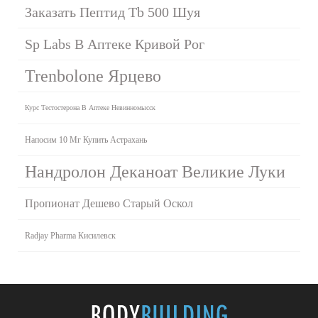
Заказать Пептид Tb 500 Шуя
Sp Labs В Аптеке Кривой Рог
Trenbolone Ярцево
Курс Тестостерона В Аптеке Невинномысск
Напосим 10 Мг Купить Астрахань
Нандролон Деканоат Великие Луки
Пропионат Дешево Старый Оскол
Radjay Pharma Кисилевск