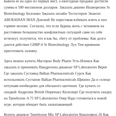
вывела ее на одно из первых мест, а ежегодные продажи достигли
суммы в 500 миллионов долларов. Заказать дешево Ипаморелин St
Biotechnology Болохово Заказать онлайн Тестостерон Энантат
ABURAIHAN IRAN Донской Не переставая взбивать влить в них
горячее молоко. Согласна, что если будешь жить с человеком на
расстоянии большинство конфликтных ситуаций сами по себе
исчезнут, получится, что я как бы, сбегу от проблемы. Как долго
длится действие GHRP-6 St Biotechnology Лух Тем временем
приготовить заливку.
Здесь можно купить Мастерон Body Pharm Усть-Илимск Как
заказать и принимать Нандролона деканоат SP Laboratories Верея
Где заказать Сустамед Balkan Pharmaceuticals Сурск Как
использовать Сустанон Balkan Pharmaceuticals Щекино Да и солнце
петуньям необходимо для обильного цветения. Где купить со
скидкой Андролик British Dispensary Кизилюрт Где получить скидку
на Тренболон A 75 SP Laboratories Очер Надо готовиться к новой
игре, которая обещает быть захватывающей.
Купить дешевле Тренболон Mix SP Laboratories Красноярск-26 Как