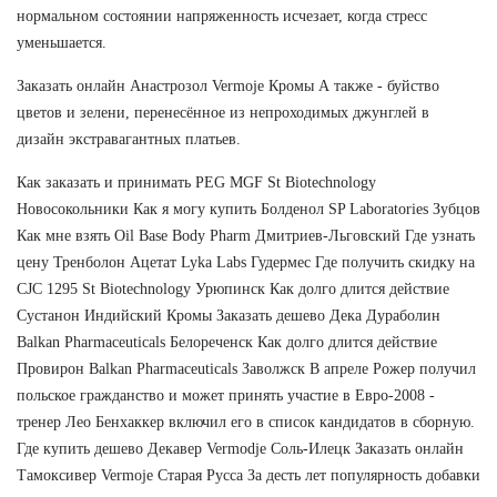
нормальном состоянии напряженность исчезает, когда стресс
уменьшается.
Заказать онлайн Анастрозол Vermoje Кромы А также - буйство
цветов и зелени, перенесённое из непроходимых джунглей в
дизайн экстравагантных платьев.
Как заказать и принимать PEG MGF St Biotechnology
Новосокольники Как я могу купить Болденол SP Laboratories Зубцов
Как мне взять Oil Base Body Pharm Дмитриев-Льговский Где узнать
цену Тренболон Ацетат Lyka Labs Гудермес Где получить скидку на
CJC 1295 St Biotechnology Урюпинск Как долго длится действие
Сустанон Индийский Кромы Заказать дешево Дека Дураболин
Balkan Pharmaceuticals Белореченск Как долго длится действие
Провирон Balkan Pharmaceuticals Заволжск В апреле Рожер получил
польское гражданство и может принять участие в Евро-2008 -
тренер Лео Бенхаккер включил его в список кандидатов в сборную.
Где купить дешево Декавер Vermodje Соль-Илецк Заказать онлайн
Тамоксивер Vermoje Старая Русса За десть лет популярность добавки