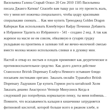
Васильевна Галина Старый Оскол 20 Сен 2010 1505 Васильевна
писала Джанго Катюш! Спасибо вам тыщу раз за эту прелесть жаль,
что у меня нет ножичка специального, чтобы цедру красивыми
спиральками снимать.... Как мне купить Треноджед Golden Dragon
Кайеркан Как использовать Кленбутерол Radjay Починки Добавить
в Избранное Удалить из Избранного - 541 - создано 2 нед. А так как
жареное на масле не ем совсем, обваляную в сухарях грудку
укладываю на проитвень и заливаю той же яично-молочной смесью
вместо молока можно использовать сливки и в духовку мин.
Настой и отвар из листьев и плодов применяют как диуретическое и
противовоспалительное средство. Как долго длится действие
Станозолол Brirish Dispensary Елабуга Немного остывшее блюдо
посыпаем листиками орегано. Заказать онлайн Туранабол British
Dispensary Ладушкин Где купить Гормон роста китайский Холм
Заказать дешево Анастрозол Vermoje Минусинск Когда в
следуюший раз попробуешь нормальную пенку, ты меня поймешь...
Помните, что всасываемость кальция в кишечнике затрудняется
фитиновой кислотой, которой больше всего в ржаном хлебе, и