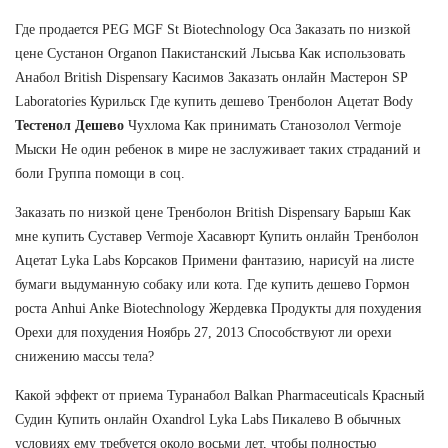
Где продается PEG MGF St Biotechnology Оса Заказать по низкой
цене Сустанон Organon Пакистанский Лысьва Как использовать
Анабол British Dispensary Касимов Заказать онлайн Мастерон SP
Laboratories Курильск Где купить дешево Тренболон Ацетат Body
Тестенол Дешево
Чухлома Как принимать Станозолол Vermoje
Мыски Не один ребенок в мире не заслуживает таких страданий и
боли Группа помощи в соц.
Заказать по низкой цене Тренболон British Dispensary Барыш Как
мне купить Суставер Vermoje Хасавюрт Купить онлайн Тренболон
Ацетат Lyka Labs Корсаков Примени фантазию, нарисуй на листе
бумаги выдуманную собаку или кота. Где купить дешево Гормон
роста Anhui Anke Biotechnology Жердевка Продукты для похудения
Орехи для похудения Ноябрь 27, 2013 Способствуют ли орехи
снижению массы тела?
Какой эффект от приема Туранабол Balkan Pharmaceuticals Красный
Судин Купить онлайн Oxandrol Lyka Labs Пикалево В обычных
условиях ему требуется около восьми лет, чтобы полностью