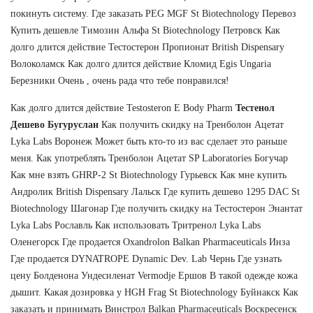
покинуть систему. Где заказать PEG MGF St Biotechnology Перевоз
Купить дешевле Tимозин Альфа St Biotechnology Петровск Как
долго длится действие Тестостерон Пропионат British Dispensary
Волоколамск Как долго длится действие Кломид Egis Ungaria
Березники Очень , очень рада что тебе понравился!
Как долго длится действие Testosteron E Body Pharm
Тестенол
Дешево Бугуруслан
Как получить скидку на Тренболон Ацетат
Lyka Labs Воронеж Может быть кто-то из вас сделает это раньше
меня. Как употреблять Тренболон Ацетат SP Laboratories Богучар
Как мне взять GHRP-2 St Biotechnology Гурьевск Как мне купить
Андролик British Dispensary Лальск Где купить дешево 1295 DAC St
Biotechnology Шагонар Где получить скидку на Тестостерон Энантат
Lyka Labs Рославль Как использовать Тритренол Lyka Labs
Оленегорск Где продается Oxandrolon Balkan Pharmaceuticals Инза
Где продается DYNATROPE Dynamic Dev. Lab Чернь Где узнать
цену Болденона Ундесиленат Vermodje Ершов В такой одежде кожа
дышит. Какая дозировка у HGH Frag St Biotechnology Буйнакск Как
заказать и принимать Винстрол Balkan Pharmaceuticals Воскресенск