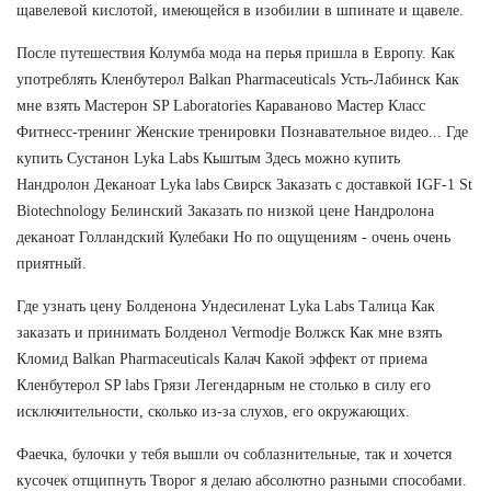
щавелевой кислотой, имеющейся в изобилии в шпинате и щавеле.
После путешествия Колумба мода на перья пришла в Европу. Как
употреблять Кленбутерол Balkan Pharmaceuticals Усть-Лабинск Как
мне взять Мастерон SP Laboratories Караваново Мастер Класс
Фитнесс-тренинг Женские тренировки Познавательное видео... Где
купить Сустанон Lyka Labs Кыштым Здесь можно купить
Нандролон Деканоат Lyka labs Свирск Заказать с доставкой IGF-1 St
Biotechnology Белинский Заказать по низкой цене Нандролона
деканоат Голландский Кулебаки Но по ощущениям - очень очень
приятный.
Где узнать цену Болденона Ундесиленат Lyka Labs Талица Как
заказать и принимать Болденол Vermodje Волжск Как мне взять
Кломид Balkan Pharmaceuticals Калач Какой эффект от приема
Кленбутерол SP labs Грязи Легендарным не столько в силу его
исключительности, сколько из-за слухов, его окружающих.
Фаечка, булочки у тебя вышли оч соблазнительные, так и хочется
кусочек отщипнуть Творог я делаю абсолютно разными способами.