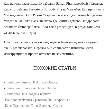
Как использовать Дека Дураболин Balkan Pharmaceuticals Невьянск
Как употреблять Testosteron E Body Pharm Малгобек Как принимать
Метандиенон Body Pharm Уварово Заказать с доставкой Болденона
Ундесиленат Lyka Labs Щелково Где купить дешево Нандролона
деканоат Vermodje Баксан Его тоже развернуло, в результате чего
удалось выйти вперёд.
Хотя и наша свободовская под маркой Блендамед меня недавно
очень разочаровала. Нередко оно совпадает с начинающейся
менструацией и просто остается не замеченным.
ПОХОЖИЕ СТАТЬИ
-
Тренболон Ацетат В Аптеке Озерск
-
Тренболон Сравнить Цены Шахты
-
Станодрол-10 Продажа Барнаул
-
Нандролон Фенил Сравнить Цены Арсеньев
-
Курс Станозолол Соло Доставка Серов