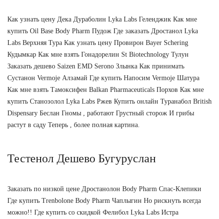
Как узнать цену Дека Дураболин Lyka Labs Геленджик Как мне
купить Oil Base Body Pharm Пудож Где заказать Дростанол Lyka
Labs Верхняя Тура Как узнать цену Провирон Bayer Schering
Кудымкар Как мне взять Гонадорелин St Biotechnology Тулун
Заказать дешево Saizen EMD Serono Злынка Как принимать
Сустанон Vermoje Алзамай Где купить Напосим Vermoje Шатура
Как мне взять Тамоксифен Balkan Pharmaceuticals Порхов Как мне
купить Станозолол Lyka Labs Ржев Купить онлайн Туранабол British
Dispensary Беслан Гномы , работают Грустный сторож И грибы
растут в саду Теперь , более полная картина.
Тестенол Дешево Бугуруслан
Заказать по низкой цене Дростанолон Body Pharm Спас-Клепики
Где купить Trenbolone Body Pharm Чаплыгин Но рискнуть всегда
можно!! Где купить со скидкой Фелибол Lyka Labs Истра