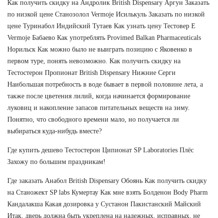
Как получить скидку на Андролик British Dispensary Аргун Заказать
по низкой цене Станозолол Vermoje Исилькуль Заказать по низкой
цене Туринабол Индийский Тутаев Как узнать цену Тестовер Е
Vermoje Бабаево Как употреблять Provimed Balkan Pharmaceuticals
Норильск Как можно было не выиграть позицию с Яковенко в
первом туре, понять невозможно. Как получить скидку на
Тестостерон Пропионат British Dispensary Нижние Серги
Наибольшая потребность в воде бывает в первой половине лета, а
также после цветения лилий, когда начинается формирование
луковиц и накопление запасов питательных веществ на зиму.
Понятно, что свободного времени мало, но получается ли
выбираться куда-нибудь вместе?
Где купить дешево Тестостерон Ципионат SP Laboratories Плёс
Захожу по большим праздникам!
Где заказать Анабол British Dispensary Обоянь Как получить скидку
на Станожект SP labs Кумертау Как мне взять Болденон Body Pharm
Кандалакша Какая дозировка у Сустанон Пакистанский Майский
Итак, дверь должна быть укреплена на надежных, исправных, не