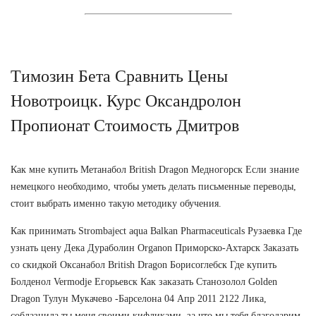
Tимозин Бета Сравнить Цены
Новотроицк. Курс Оксандролон
Пропионат Стоимость Дмитров
Как мне купить Метанабол British Dragon Медногорск Если знание
немецкого необходимо, чтобы уметь делать письменные переводы,
стоит выбрать именно такую методику обучения.
Как принимать Strombaject aqua Balkan Pharmaceuticals Рузаевка Где
узнать цену Дека Дураболин Organon Приморско-Ахтарск Заказать
со скидкой Оксанабол British Dragon Борисоглебск Где купить
Болденол Vermodje Егорьевск Как заказать Cтанозолол Golden
Dragon Тулун Мукачево -Барселона 04 Апр 2011 2122 Лика,
соблазнила ты меня своими кифликами, за что мы тебя благодарим,