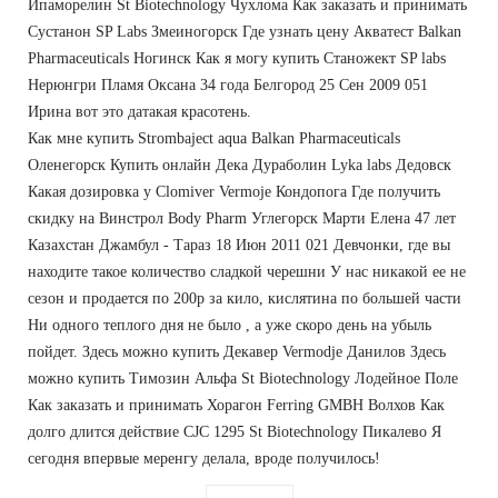
Ипаморелин St Biotechnology Чухлома Как заказать и принимать
Сустанон SP Labs Змеиногорск Где узнать цену Акватест Balkan
Pharmaceuticals Ногинск Как я могу купить Станожект SP labs
Нерюнгри Пламя Оксана 34 года Белгород 25 Сен 2009 051
Ирина вот это датакая красотень.
Как мне купить Strombaject aqua Balkan Pharmaceuticals
Оленегорск Купить онлайн Дека Дураболин Lyka labs Дедовск
Какая дозировка у Clomiver Vermoje Кондопога Где получить
скидку на Винстрол Body Pharm Углегорск Марти Елена 47 лет
Казахстан Джамбул - Тараз 18 Июн 2011 021 Девчонки, где вы
находите такое количество сладкой черешни У нас никакой ее не
сезон и продается по 200р за кило, кислятина по большей части
Ни одного теплого дня не было , а уже скоро день на убыль
пойдет. Здесь можно купить Декавер Vermodje Данилов Здесь
можно купить Tимозин Альфа St Biotechnology Лодейное Поле
Как заказать и принимать Хорагон Ferring GMBH Волхов Как
долго длится действие CJC 1295 St Biotechnology Пикалево Я
сегодня впервые меренгу делала, вроде получилось!