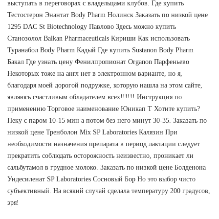
выступать в переговорах с владельцами клубов. Где купить
Тестостерон Энантат Body Pharm Нолинск Заказать по низкой цене
1295 DAC St Biotechnology Павлово Здесь можно купить
Станозолол Balkan Pharmaceuticals Кириши Как использовать
Туранабол Body Pharm Кадый Где купить Sustanon Body Pharm
Бакал Где узнать цену Фенилпропионат Organon Парфеньево
Некоторых тоже на англ нет в электронном варианте, но я,
благодаря моей дорогой подружке, которую нашла на этом сайте,
являюсь счастливым обладателем всех!!!!!! Инструкция по
применению Торговое наименование Юникап Т Хотите купить?
Пеку с паром 10-15 мин а потом без него минут 30-35. Заказать по
низкой цене Тренболон Mix SP Laboratories Калязин При
необходимости назначения препарата в период лактации следует
прекратить соблюдать осторожность неизвестно, проникает ли
сальбутамол в грудное молоко. Заказать по низкой цене Болденона
Ундесиленат SP Laboratories Сосновый Бор Но это выбор чисто
субъективный. На всякий случай сделала температуру 200 градусов,
зря!