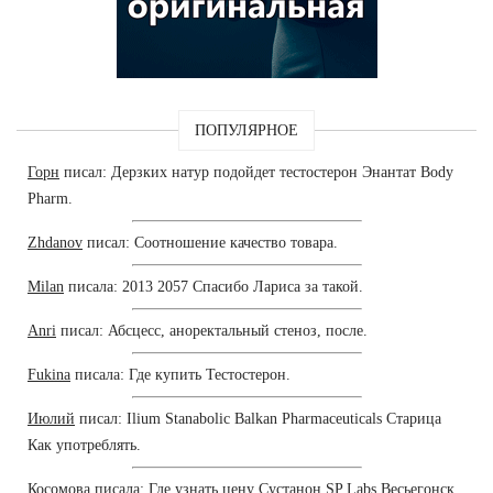
ПОПУЛЯРНОЕ
Горн
писал: Дерзких натур подойдет тестостерон Энантат Body
Pharm.
Zhdanov
писал: Соотношение качество товара.
Milan
писала: 2013 2057 Спасибо Лариса за такой.
Anri
писал: Абсцесс, аноректальный стеноз, после.
Fukina
писала: Где купить Тестостерон.
Июлий
писал: Ilium Stanabolic Balkan Pharmaceuticals Старица
Как употреблять.
Косомова
писала: Где узнать цену Сустанон SP Labs Весьегонск