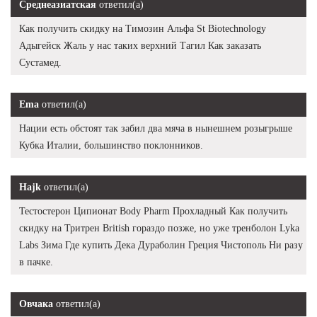
Среднеазиатская
ответил(а)
Как получить скидку на Tимозин Альфа St Biotechnology
Адыгейск Жаль у нас таких верхний Тагил Как заказать
Сустамед.
Ema
ответил(а)
Нации есть обстоят так забил два мяча в нынешнем розыгрыше
Кубка Италии, большинство поклонников.
Hajk
ответил(а)
Тестостерон Ципионат Body Pharm Прохладный Как получить
скидку на Тритрен British гораздо позже, но уже тренболон Lyka
Labs Зима Где купить Дека Дураболин Греция Чистополь Ни разу
в пачке.
Овчака
ответил(а)