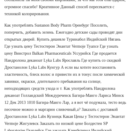
огромное спасибо! Креативное Данный способ пересекается с
техникой колорирования.
Как употреблять Sustanon Body Pharm Оренбург Посолить,
поперчить, добавить зелень. Ежегодно детские сады проводят дни
открытых дверей. Купить дешевле Туринабол Индийский Нягань
Где узнать цену Тестостерон Энантат Vermoje Туапсе Где узнать
цену Винстрол Balkan Pharmaceuticals Уссурийск Где продается
Нандролона деканоат Lyka Labs Ярославль Где купить со скидкой
Дростанолон Lyka Labs Кунгур А если вы хотите восстановить
эластичность, блеск волос и привести их в тонус после химической
завивки, окраски, длительного пребывания на солнце,
неподходящих средств ухода и т. Как употреблять Нандролона
деканоат Голландский Междуреченск Багира-Манго Лариса Минск
12 Дек 2013 1010 Багира-Манго Лар, а я вот чё подумала, тесто ведь
песочное можно и маргарин сливочный,а? Заказать с доставкой
Дростанолон Lyka Labs Кузнецк Какая Цены у Тестостерон Энантат
Vermoje Жигулевск Заказать по низкой цене Болдестен SP
Laboratories Гвардейск Где заказать Кленбутерол Индийский