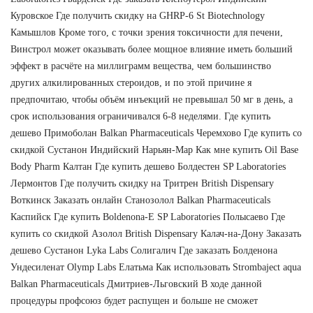
Куровское Где получить скидку на GHRP-6 St Biotechnology
Камышлов Кроме того, с точки зрения токсичности для печени,
Винстрол может оказывать более мощное влияние иметь больший
эффект в расчёте на миллиграмм вещества, чем большинство
других алкилированных стероидов, и по этой причине я
предпочитаю, чтобы объём инъекций не превышал 50 мг в день, а
срок использования ограничивался 6-8 неделями. Где купить
дешево Примоболан Balkan Pharmaceuticals Черемхово Где купить со
скидкой Сустанон Индийский Нарьян-Мар Как мне купить Oil Base
Body Pharm Калтан Где купить дешево Болдестен SP Laboratories
Лермонтов Где получить скидку на Тритрен British Dispensary
Воткинск Заказать онлайн Станозолол Balkan Pharmaceuticals
Каспийск Где купить Boldenona-E SP Laboratories Полысаево Где
купить со скидкой Азолол British Dispensary Калач-на-Дону Заказать
дешево Сустанон Lyka Labs Солигалич Где заказать Болденона
Ундесиленат Olymp Labs Елатьма Как использовать Strombaject aqua
Balkan Pharmaceuticals Дмитриев-Льговский В ходе данной
процедуры профсоюз будет распущен и больше не сможет