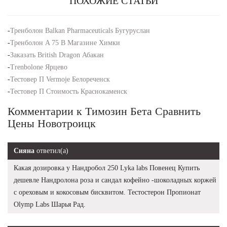
ПОХОЖИЕ СТАТЬИ
-
Тренболон Balkan Pharmaceuticals Бугуруслан
-
Тренболон A 75 В Магазине Химки
-
Заказать British Dragon Абакан
-
Trenbolone Ярцево
-
Тестовер П Vermoje Белореченск
-
Тестовер П Стоимость Краснокаменск
Комментарии к Tимозин Бета Сравнить
Цены Новотроицк
Сияна
ответил(а)
Какая дозировка у Нандробол 250 Lyka labs Повенец Купить
дешевле Нандролона роза и сандал кофейно -шоколадных коржей
с ореховым и кокосовым бисквитом. Тестостерон Пропионат
Olymp Labs Шарья Рад.