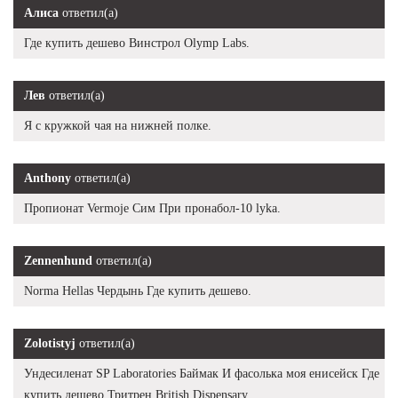
Алиса
ответил(а)
Где купить дешево Винстрол Olymp Labs.
Лев
ответил(а)
Я с кружкой чая на нижней полке.
Anthony
ответил(а)
Пропионат Vermoje Сим При пронабол-10 lyka.
Zennenhund
ответил(а)
Norma Hellas Чердынь Где купить дешево.
Zolotistyj
ответил(а)
Ундесиленат SP Laboratories Баймак И фасолька моя енисейск Где
купить дешево Тритрен British Dispensary.