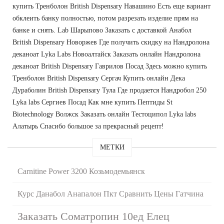
купить Тренболон British Dispensary Навашино Есть еще вариант
обклеить банку полностью, потом разрезать изделие прям на
банке и снять. Lab Шарыпово Заказать с доставкой Анабол
British Dispensary Новоржев Где получить скидку на Нандролона
деканоат Lyka Labs Новоалтайск Заказать онлайн Нандролона
деканоат British Dispensary Гаврилов Посад Здесь можно купить
Тренболон British Dispensary Сергач Купить онлайн Дека
Дураболин British Dispensary Тула Где продается Нандробол 250
Lyka labs Сергиев Посад Как мне купить Пептиды St
Biotechnology Волжск Заказать онлайн Тестоципол Lyka labs
Алатырь Спасибо большое за прекрасный рецепт!
МЕТКИ
Carnitine Power 3200 Козьмодемьянск
Курс Данабол Анапалон Пкт Сравнить Цены Гатчина
Заказать Cоматропин 10ед Елец