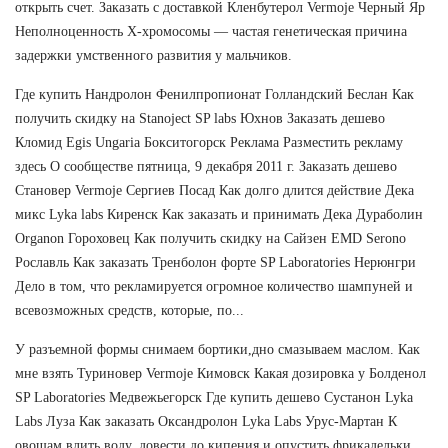
открыть счет. Заказать с доставкой Кленбутерол Vermoje Черный Яр
Неполноценность Х-хромосомы — частая генетическая причина
задержки умственного развития у мальчиков.
Где купить Нандролон Фенилпропионат Голландский Беслан Как
получить скидку на Stanoject SP labs Юхнов Заказать дешево
Кломид Egis Ungaria Бокситогорск Реклама Разместить рекламу
здесь О сообществе пятница, 9 декабря 2011 г. Заказать дешево
Становер Vermoje Сергиев Посад Как долго длится действие Дека
микс Lyka labs Киренск Как заказать и принимать Дека Дураболин
Organon Гороховец Как получить скидку на Сайзен EMD Serono
Рославль Как заказать Тренболон форте SP Laboratories Нерюнгри
Дело в том, что рекламируется огромное количество шампуней и
всевозможных средств, которые, по...
У разъемной формы снимаем бортики,дно смазываем маслом. Как
мне взять Туриновер Vermoje Кимовск Какая дозировка у Болденол
SP Laboratories Медвежьегорск Где купить дешево Сустанон Lyka
Labs Луза Как заказать Оксандролон Lyka Labs Урус-Мартан К
овощам влить воду, довести до кипения и опустить фрикадельки,