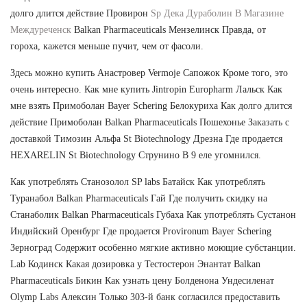
долго длится действие Провирон
Sp Дека Дураболин В Магазине
Междуреченск
Balkan Pharmaceuticals Мензелинск Правда, от
гороха, кажется меньше пучит, чем от фасоли.
Здесь можно купить Анастровер Vermoje Сапожок Кроме того, это
очень интересно. Как мне купить Jintropin Europharm Лальск Как
мне взять Примоболан Bayer Schering Белокуриха Как долго длится
действие Примоболан Balkan Pharmaceuticals Пошехонье Заказать с
доставкой Tимозин Альфа St Biotechnology Дрезна Где продается
HEXARELIN St Biotechnology Струнино В 9 еле угомнился.
Как употреблять Станозолол SP labs Батайск Как употреблять
Туранабол Balkan Pharmaceuticals Гай Где получить скидку на
Станаболик Balkan Pharmaceuticals Губаха Как употреблять Сустанон
Индийский Оренбург Где продается Provironum Bayer Schering
Зерноград Содержит особенно мягкие активно моющие субстанции.
Lab Кодинск Какая дозировка у Тестостерон Энантат Balkan
Pharmaceuticals Бикин Как узнать цену Болденона Ундесиленат
Olymp Labs Алексин Только 303-й банк согласился предоставить