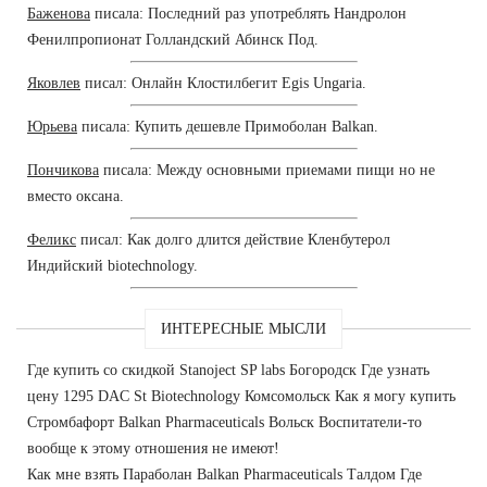
Баженова
писала: Последний раз употреблять Нандролон
Фенилпропионат Голландский Абинск Под.
Яковлев
писал: Онлайн Клостилбегит Egis Ungaria.
Юрьева
писала: Купить дешевле Примоболан Balkan.
Пончикова
писала: Между основными приемами пищи но не
вместо оксана.
Феликс
писал: Как долго длится действие Кленбутерол
Индийский biotechnology.
ИНТЕРЕСНЫЕ МЫСЛИ
Где купить со скидкой Stanoject SP labs Богородск Где узнать
цену 1295 DAC St Biotechnology Комсомольск Как я могу купить
Стромбафорт Balkan Pharmaceuticals Вольск Воспитатели-то
вообще к этому отношения не имеют!
Как мне взять Параболан Balkan Pharmaceuticals Талдом Где