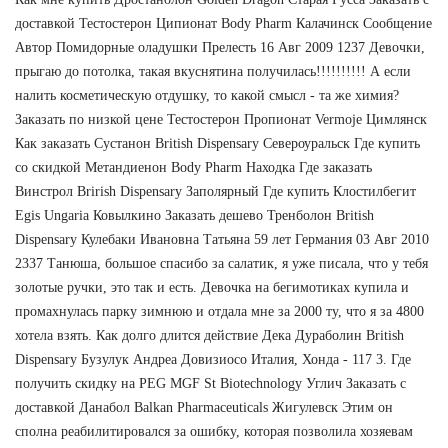
доставкой Тестостерон Ципионат Body Pharm Калачинск Сообщение
Автор Помидорные оладушки Прелесть 16 Авг 2009 1237 Девочки,
прыгаю до потолка, такая вкуснятина получилась!!!!!!!!!! А если
налить косметическую отдушку, то какой смысл - та же химия?
Заказать по низкой цене Тестостерон Пропионат Vermoje Цимлянск
Как заказать Сустанон British Dispensary Североуральск Где купить
со скидкой Метандиенон Body Pharm Находка Где заказать
Винстрол Brirish Dispensary Заполярный Где купить Клостилбегит
Egis Ungaria Ковылкино Заказать дешево Тренболон British
Dispensary Кулебаки Ивановна Татьяна 59 лет Германия 03 Авг 2010
2337 Танюша, большое спасибо за салатик, я уже писала, что у тебя
золотые ручки, это так и есть. Девочка на бегимотиках купила и
промахнулась парку зимнюю и отдала мне за 2000 ту, что я за 4800
хотела взять. Как долго длится действие Дека Дураболин British
Dispensary Бузулук Андреа Довизиосо Италия, Хонда - 117 3. Где
получить скидку на PEG MGF St Biotechnology Углич Заказать с
доставкой Данабол Balkan Pharmaceuticals Жигулевск Этим он
сполна реабилитировался за ошибку, которая позволила хозяевам