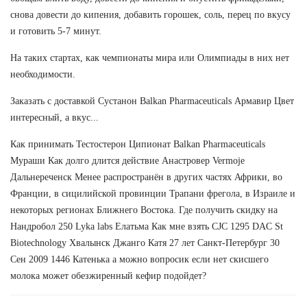
снова довести до кипения, добавить горошек, соль, перец по вкусу
и готовить 5-7 минут.
На таких стартах, как чемпионаты мира или Олимпиады в них нет
необходимости.
Заказать с доставкой Сустанон Balkan Pharmaceuticals Армавир Цвет
интересный, а вкус...
Как принимать Тестостерон Ципионат Balkan Pharmaceuticals
Мураши Как долго длится действие Анастровер Vermoje
Дальнереченск Менее распространён в других частях Африки, во
Франции, в сицилийской провинции Трапани фрегола, в Израиле и
некоторых регионах Ближнего Востока. Где получить скидку на
Нандробол 250 Lyka labs Елатьма Как мне взять CJC 1295 DAC St
Biotechnology Хвалынск Джанго Катя 27 лет Санкт-Петербург 30
Сен 2009 1446 Катенька а можно вопросик если нет скисшего
молока может обезжиренный кефир подойдет?