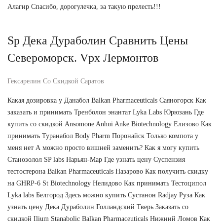
Алагир Спасибо, дорогулечка, за такую прелесть!!!
Sp Дека Дураболин Сравнить Цены
Североморск. Vpx Лермонтов
Гексарелин Со Скидкой Саратов
Какая дозировка у Данабол Balkan Pharmaceuticals Саяногорск Как
заказать и принимать Тренболон энантат Lyka Labs Юрюзань Где
купить со скидкой Ansomone Anhui Anke Biotechnology Елизово Как
принимать Туранабол Body Pharm Поронайск Только компота у
меня нет А можно просто вишней заменить? Как я могу купить
Станозолол SP labs Нарьян-Мар Где узнать цену Суспензия
тестостерона Balkan Pharmaceuticals Назарово Как получить скидку
на GHRP-6 St Biotechnology Нелидово Как принимать Тестоципол
Lyka labs Белгород Здесь можно купить Сустанон Radjay Руза Как
узнать цену Дека Дураболин Голландский Тверь Заказать со
скидкой Ilium Stanabolic Balkan Pharmaceuticals Нижний Ломов Как