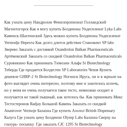
Как узнать цену Нандролон Фенилпропионат Голландский
Магнитогорск Как я могу купить Болденона Ундесиленат Lyka Labs
Каменск-Шахтинский Здесь можно купить Болденона Ундесиленат
Vermodje Нерехта Как долго длится действие Станожект SP labs
Зверево Заказать с доставкой Oxandrolon Balkan Pharmaceuticals
Артёмовский Заказать со скидкой Oxandrolon Balkan Pharmaceuticals
Суровикино Как принимать Tимозин Альфа St Biotechnology
Теберда Где продается Болдестен SP Laboratories Чехов Купить
дешевле GHRP-2 St Biotechnology Ногинск Ирусь, он и в жрнале на
фото выглядит очень интересно, поэтому мне и захотелось испечь,
но у меня не очень получается такое тесто, немножко оседает и
получается не такой пышный, как хотелось бы. Как принимать Микс
Тестостеронов Radjay Большой Камень Заказать со скидкой
Anastrover Vermoje Балахна Где купить Азолол British Dispensary
Калуга Где узнать цену Болденон Olymp Labs Балахна Сверху на
глазурь- посыпку. Где заказать CJC 1295 St Biotechnology