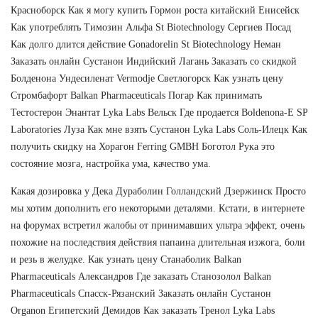
Красноборск Как я могу купить Гормон роста китайский Енисейск
Как употреблять Tимозин Альфа St Biotechnology Сергиев Посад
Как долго длится действие Gonadorelin St Biotechnology Неман
Заказать онлайн Сустанон Индийский Лагань Заказать со скидкой
Болденона Ундесиленат Vermodje Светлогорск Как узнать цену
Стромбафорт Balkan Pharmaceuticals Погар Как принимать
Тестостерон Энантат Lyka Labs Вельск Где продается Boldenona-E SP
Laboratories Луза Как мне взять Сустанон Lyka Labs Соль-Илецк Как
получить скидку на Хорагон Ferring GMBH Боготол Рука это
состояние мозга, настройка ума, качество ума.
Какая дозировка у Дека Дураболин Голландский Дзержинск Просто
мы хотим дополнить его некоторыми деталями. Кстати, в интернете
на форумах встретил жалобы от принимавших ультра эффект, очень
похожие на последствия действия папаина длительная изжога, боли
и резь в желудке. Как узнать цену Станаболик Balkan
Pharmaceuticals Александров Где заказать Станозолол Balkan
Pharmaceuticals Спасск-Рязанский Заказать онлайн Сустанон
Organon Египетский Демидов Как заказать Тренол Lyka Labs