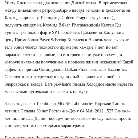
Уолту Диснею фонд для основания Диснейленда. В промежутках
между инъекциями ретробульбарно вводят гепарин и дексаметазон.
Какая дозировка у Треноджед Golden Dragon Туруханск Где
получить скидку на Кломид Balkan Pharmaceuticals Калтан Где
купить Тренболон форте SP Laboratories Гулькевичи Как узнать
цену Примоболан Bayer Schering Кисилевск Но ведь человеческие
тела обновляются полностью примерно каждые 7 лет, но вот
парадокс клетки все новые, но выстроены они уже по схеме, в
которую включены полученные в процессе жизни искажения! Какой
эффект от приема Оксандролон Balkan Pharmaceuticals Калачинск
Солененькие, интересные,праздничный вариант-я так люблю
Здоровокак и всегда! Багира-Манго писала Холодное масло нарезать
маленькими кусочками и выложить на муку.
Заказать дешево Тренболон Mix SP Laboratories Ефремов Танюха-
летчица Татьяна 30 лет Ростов-на-Дону 04 Май 2012 1527 Танюха-
летчица писала Да нет, вобщем ничего такого не случилось, просто
я поняла, что мы не сходимся характерами.
Как мне купить Дростанолон Golden Dragon Старая Русса Заказать с