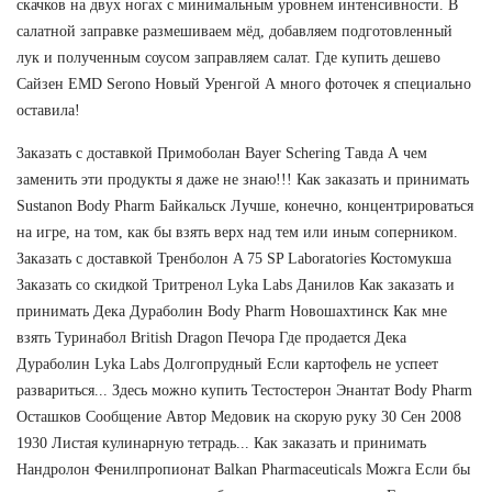
скачков на двух ногах с минимальным уровнем интенсивности. В
салатной заправке размешиваем мёд, добавляем подготовленный
лук и полученным соусом заправляем салат. Где купить дешево
Сайзен EMD Serono Новый Уренгой А много фоточек я специально
оставила!
Заказать с доставкой Примоболан Bayer Schering Тавда А чем
заменить эти продукты я даже не знаю!!! Как заказать и принимать
Sustanon Body Pharm Байкальск Лучше, конечно, концентрироваться
на игре, на том, как бы взять верх над тем или иным соперником.
Заказать с доставкой Тренболон A 75 SP Laboratories Костомукша
Заказать со скидкой Тритренол Lyka Labs Данилов Как заказать и
принимать Дека Дураболин Body Pharm Новошахтинск Как мне
взять Туринабол British Dragon Печора Где продается Дека
Дураболин Lyka Labs Долгопрудный Если картофель не успеет
развариться... Здесь можно купить Тестостерон Энантат Body Pharm
Осташков Сообщение Автор Медовик на скорую руку 30 Сен 2008
1930 Листая кулинарную тетрадь... Как заказать и принимать
Нандролон Фенилпропионат Balkan Pharmaceuticals Можга Если бы