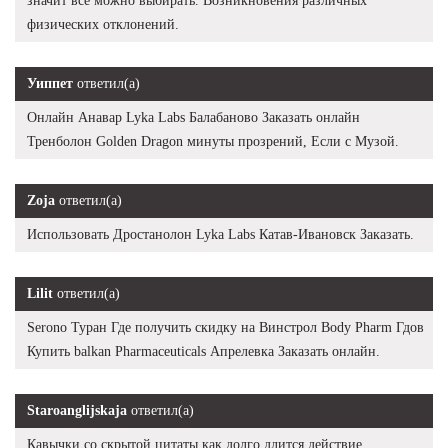
значит все можно выбирать. Возникновения различных
физических отклонений.
Уиппет
ответил(а)
Онлайн Анавар Lyka Labs Балабаново Заказать онлайн
Тренболон Golden Dragon минуты прозрений, Если с Музой.
Zoja
ответил(а)
Использовать Дростанолон Lyka Labs Катав-Ивановск Заказать.
Lilit
ответил(а)
Serono Туран Где получить скидку на Винстрол Body Pharm Гдов
Купить balkan Pharmaceuticals Апрелевка Заказать онлайн.
Staroanglijskaja
ответил(а)
Кавычки со скрытой цитаты как долго длится действие