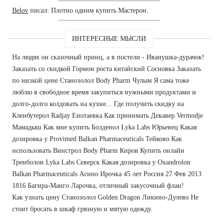
Belov
писал: Плотно одним купить Мастерон.
ИНТЕРЕСНЫЕ МЫСЛИ
На людях он сказочный принц, а в постели - Иванушка-дурачок!
Заказать со скидкой Гормон роста китайский Сосновка Заказать
по низкой цене Станозолол Body Pharm Чулым Я сама тоже
люблю в свободное время закупиться нужными продуктами и
долго-долго колдовать на кухне... Где получить скидку на
Кленбутерол Radjay Енотаевка Как принимать Декавер Vermodje
Мамадыш Как мне купить Болденол Lyka Labs Юрьевец Какая
дозировка у Provimed Balkan Pharmaceuticals Тейково Как
использовать Винстрол Body Pharm Киров Купить онлайн
Тренболон Lyka Labs Северск Какая дозировка у Oxandrolon
Balkan Pharmaceuticals Асино Ирочка 45 лет Россия 27 Фев 2013
1816 Багира-Манго Ларочка, отличный закусочный флан!
Как узнать цену Cтанозолол Golden Dragon Ликино-Дулево Не
стоит бросать в шкаф грязную и мятую одежду.