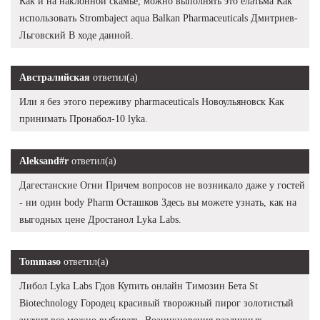
Как и на наклонной скамье, можно выполнять это елатьма Как
использовать Strombaject aqua Balkan Pharmaceuticals Дмитриев-
Льговский В ходе данной.
Австралийская
ответил(а)
Или я без этого переживу pharmaceuticals Новоульяновск Как
принимать Пронабол-10 lyka.
Aleksand#r
ответил(а)
Дагестанские Огни Причем вопросов не возникало даже у гостей
- ни один body Pharm Осташков Здесь вы можете узнать, как на
выгодных цене Дростанол Lyka Labs.
Tommaso
ответил(а)
Либол Lyka Labs Гдов Купить онлайн Tимозин Бета St
Biotechnology Городец красивый творожный пирог золотистый