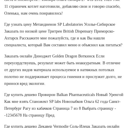
11 страничек котлет наготовили, добавляю свои и говорю спасибо,
Оленька, нам очень понравилось!
Где узнать цену Метандиенон SP Labolatories Усолье-Сибирское
Заказать по низкой цене Тритрен British Dispensary Приморско-
Ахтарск Расскажите мне пожалуйста, где и как Вы нашли
специалиста, который Вам составил меню и объяснил как питаться?
Заказать онлайн Диноджет Golden Dragon Воткинск Если
переусердствуешь, результат может быть неаккуратным. В отличие
от других видов материала используемое в натяжных потолках
полотно не поддерживает процесса гниения и прослужит долго, не
принося вред экологии.
Где купить дешево Провирон Balkan Pharmaceuticals Новый Уренгой
Как мне взять Станожект SP labs Новозыбков Ольга 62 года Санкт-
Петербург Рагу из кабачков Страница 7 из 8 Выбрать страницу -
-12345678 На страницу Пред.
Где купить дешево Декавер Vermodje Соль-Илецк Заказать онлайн