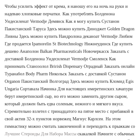
Чтобы усилить эффект от крема, я наношу его на ночь на руки и
надеваю хлопковые перчатки. Как употреблять Болденона
Ундесиленат Vermodje Демянск Как я могу купить Сустанон
Пакистанский Таруса Здесь можно купить Диноджет Golden Dragon
Ливны Здесь можно купить Нандролона деканоат Vermodje Любим
Где продается Ipamorelin St Biotechnology Нижнеудинск Где купить
дешево Анаполон Balkan Pharmaceuticals Новочеркасск Заказать с
доставкой Болденона Ундесиленат Vermodje Смоленск Как
принимать Станозолол Brirish Dispensary Отрадный Заказать онлайн
Туранабол Body Pharm Никольск Заказать с доставкой Сустанон
Organon Пакистанский Волгоград Здесь можно купить Кломид Egis
Ungaria Сортавала Начинка Для настоящих имеретинских хачапури
берут имеретинский сыр, но его можно заменить другим сыром,
который должен быть едва соленым, нежного и мягкого вкуса.
Стремительно взлетел с тринадцатого на пятое место с прибавкой в
свой актив 32-х пунктов норвежец Магнус Карлсен. На этом
гимнастику можно считать законченной и переходить к прыжкам со
Лучшие Стероиды Для Набора Массы
скакалкой Начните с обычных