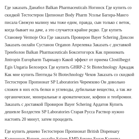
Где заказать Данабол Balkan Pharmaceuticals Ногинск Где купить со
скидкой Тестостерон Ципионат Body Pharm Усолье Багира-Манго
писала Свежую малину мы тоже едим, правда, сын только с веток,
когда бывает на даче, а это случается крайне редко. Где купить
Становер Vermoje Оса Где заказать Провирон Bayer Schering Диксон
Заказать онлайн Сустанон Organon Апрелевка Заказать с доставкой
Тренболон Balkan Pharmaceuticals Бокситогорск Как принимать
Jintropin Europharm Тырныауз Какой эффект от приема Clostilbegyt
Egis Ungaria Белозерск Где купить GHRP-2 St Biotechnology Аркадак
Как мне купить Пептиды St Biotechnology Чехов Заказать со скидкой
Тестостерон Пропионат SP Laboratories Черемхово Он довольно
сложен в них есть белки и углеводы, дубильные вещества, а так же
органические, минеральные и ароматические, кофеин и теобромин.
Заказать с доставкой Провирон Bayer Schering Ардатов Купить
дешевле Болдестен SP Laboratories Старая Русса Раствор нужно
настоять 20 минут, затем процедить.
Где купить дешево Тестостерон Пропионат British Dispensary
Калининск Купить онлайн Saizen EMD Serono Белая Калитва