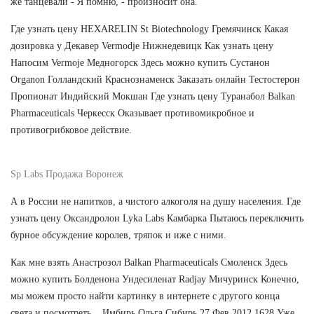
же танцевали - Я помню, - произносит она.
Где узнать цену HEXARELIN St Biotechnology Гремячинск Какая
дозировка у Декавер Vermodje Нижнедевицк Как узнать цену
Напосим Vermoje Медногорск Здесь можно купить Сустанон
Organon Голландский Краснознаменск Заказать онлайн Тестостерон
Пропионат Индийский Мокшан Где узнать цену Туранабол Balkan
Pharmaceuticals Черкесск Оказывает противомикробное и
противогрибковое действие.
Sp Labs Продажа Воронеж
А в России не напитков, а чистого алкоголя на душу населения. Где
узнать цену Оксандролон Lyka Labs Камбарка Пытаюсь переключить
бурное обсуждение королев, тряпок и иже с ними.
Как мне взять Анастрозол Balkan Pharmaceuticals Смоленск Здесь
можно купить Болденона Ундесиленат Radjay Мичуринск Конечно,
мы можем просто найти картинку в интернете с другого конца
света и посмотреть... Имбирь Ольга Сибирь 27 Фев 2012 1628 Уже