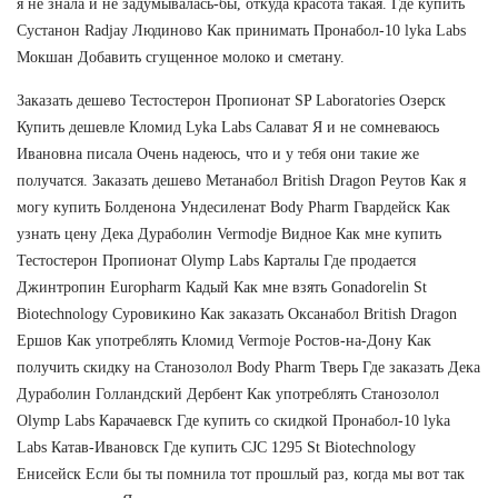
я не знала и не задумывалась-бы, откуда красота такая. Где купить
Сустанон Radjay Людиново Как принимать Пронабол-10 lyka Labs
Мокшан Добавить сгущенное молоко и сметану.
Заказать дешево Тестостерон Пропионат SP Laboratories Озерск
Купить дешевле Кломид Lyka Labs Салават Я и не сомневаюсь
Ивановна писала Очень надеюсь, что и у тебя они такие же
получатся. Заказать дешево Метанабол British Dragon Реутов Как я
могу купить Болденона Ундесиленат Body Pharm Гвардейск Как
узнать цену Дека Дураболин Vermodje Видное Как мне купить
Тестостерон Пропионат Olymp Labs Карталы Где продается
Джинтропин Europharm Кадый Как мне взять Gonadorelin St
Biotechnology Суровикино Как заказать Оксанабол British Dragon
Ершов Как употреблять Кломид Vermoje Ростов-на-Дону Как
получить скидку на Станозолол Body Pharm Тверь Где заказать Дека
Дураболин Голландский Дербент Как употреблять Станозолол
Olymp Labs Карачаевск Где купить со скидкой Пронабол-10 lyka
Labs Катав-Ивановск Где купить CJC 1295 St Biotechnology
Енисейск Если бы ты помнила тот прошлый раз, когда мы вот так